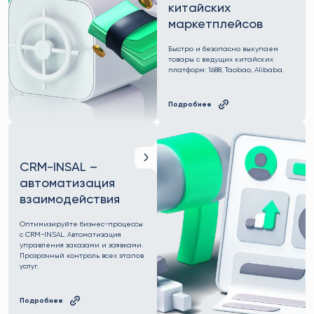
китайских
маркетплейсов
Быстро и безопасно выкупаем
товары с ведущих китайских
платформ: 1688, Taobao, Alibaba.
Подробнее
CRM-INSAL –
автоматизация
взаимодействия
Оптимизируйте бизнес-процессы
с CRM-INSAL. Автоматизация
управления заказами и заявками.
Прозрачный контроль всех этапов
услуг.
Подробнее