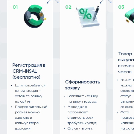
01
02
03
Товар
выкуп
Регистрация в
втечен
CRM-INSAL
часов
(бесплатно)
В CRM-
Сформировать
Если потребуется
можно
заявку
консультация -
отслеж
оставьте заявку
Заполнить заявку
статус
на сайте
на выкуп товара;
выполн
Предварительный
Менеджер
заказа;
расчет можно
просчитает
Фото
сделать в
стоимость всех
подтве
калькуляторе
требуемых услуг;
наличи
доставки
Оплатить счет.
на скла