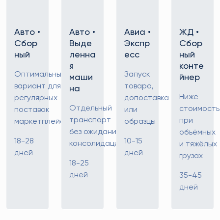
Авто •
Авто •
Авиа •
ЖД •
Сбор
Выде
Экспр
Сбор
ный
ленна
есс
ный
я
конте
Оптимальный
Запуск
маши
йнер
вариант для
товара,
на
Ниже
регулярных
допоставка
Отдельный
стоимость
поставок
или
транспорт
при
маркетплейсов
образцы
без ожидания
объёмных
18-28
10-15
консолидации
и тяжёлых
дней
дней
грузах
18-25
дней
35-45
дней