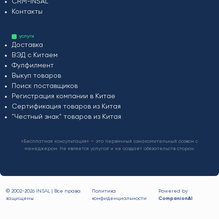
CRM-INSAL
Контакты
услуги
Доставка
ВЭД с Китаем
Фулфилмент
Выкуп товаров
Поиск поставщиков
Регистрация компании в Китае
Сертификация товаров из Китая
"Честный знак" товаров из Китая
«Бесплатная консультация» — это первичный ознакомительный созвон с
менеджером. Не является услугой и не создаёт обязательств сторон.
© 2002-
2026 INSAL | Все права
Политика
Powered by
защищены
конфиденциальности
CompanionAI