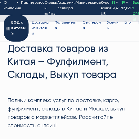
О
Партнерство
Отзывы
Академия
Минисервисы
Курс
$1
=
1¥
=
Вх
компании
и
селлера
валют
81,41₽
12,06₽
в
кейсы
ЦБ:
CR
🔐
ВЭД с
Доставка
Фулфилмент
Селлерам
Услуги
Блог
Китаем
из Китая
↘
↘
↘
↘
↘
Доставка товаров из
Китая – Фулфилмент,
Склады, Выкуп товара
Полный комплекс услуг по доставке, карго,
фулфилмент, склады в Китае и Москве, выкуп
товаров с маркетплейсов. Рассчитайте
стоимость онлайн!