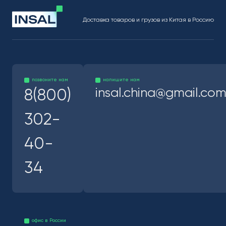
Доставка товаров и грузов из Китая в Россию
позвоните нам
напишите нам
insal.china@gmail.co
8(800)
302-
40-
34
офис в России