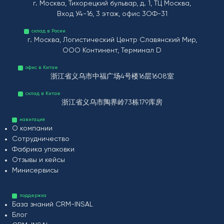
г. Москва, Тихорецкий бульвар, д. 1, ТЦ Москва,
Вход У4-16, 3 этаж, офис 3ОФ-31
склад в Росии
г. Москва, Логистический Центр Славянский Мир,
ООО Континент, Терминал D
офис в Китае
浙江省义乌市中福广场4号楼16层1608室
склад в Китае
浙江省义乌市陶界岭73栋179库房
навигация
О компании
Сотрудничество
Фабрика упаковки
Отзывы и кейсы
Минисервисы
поддержка
База знаний CRM-INSAL
Блог