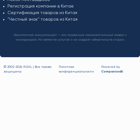
Регистрация компании в Китае
Сертификация товаров из Китая
"Честный знак" товаров из Китая
«Бесплатная консультация» — это первичный ознакомительный созвон с
менеджером. Не является услугой и не создаёт обязательств сторон.
© 2002-
2026 INSAL | Все права
Политика
Powered by
защищены
конфиденциальности
CompanionAI