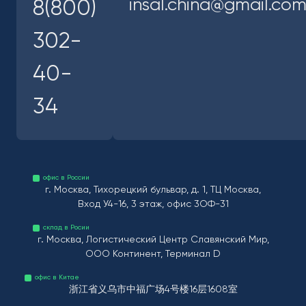
insal.china@gmail.co
8(800)
302-
40-
34
офис в России
г. Москва, Тихорецкий бульвар, д. 1, ТЦ Москва,
Вход У4-16, 3 этаж, офис 3ОФ-31
склад в Росии
г. Москва, Логистический Центр Славянский Мир,
ООО Континент, Терминал D
офис в Китае
浙江省义乌市中福广场4号楼16层1608室