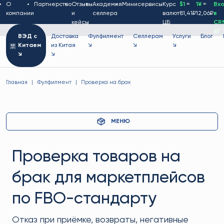
О
Партнерство
Отзывы
Академия
Минисервисы
Курс
$1
=
1¥
=
Вх
компании
и
селлера
валют
81,41₽
12,06₽
в
кейсы
ЦБ:
CR
🔐
ВЭД с
Доставка
Фулфилмент
Селлерам
Услуги
Блог
Китаем
из Китая
↘
↘
↘
↘
↘
Главная
Фулфилмент
Проверка на брак
МЕНЮ
Проверка товаров на
брак для маркетплейсов
по FBO-стандарту
Отказ при приёмке, возвраты, негативные