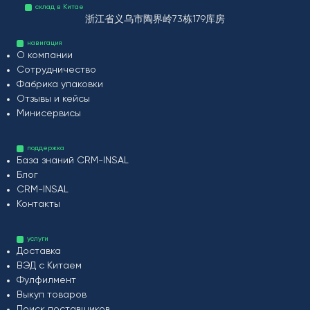
склад в Китае
浙江省义乌市陶界岭73栋179库房
навигация
О компании
Сотрудничество
Фабрика упаковки
Отзывы и кейсы
Минисервисы
поддержка
База знаний CRM-INSAL
Блог
CRM-INSAL
Контакты
услуги
Доставка
ВЭД с Китаем
Фулфилмент
Выкуп товаров
Поиск поставщиков