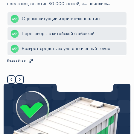
Подробнее
ались
ло, деньги —
рнули всё до
нг
ть в товар,
 товар