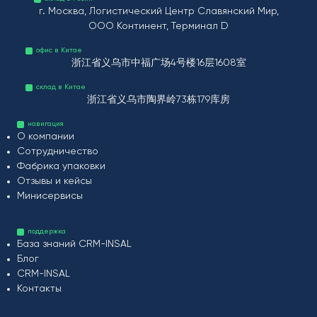
г. Москва, Логистический Центр Славянский Мир,
ООО Континент, Терминал D
офис в Китае
浙江省义乌市中福广场4号楼16层1608室
склад в Китае
浙江省义乌市陶界岭73栋179库房
навигация
О компании
Сотрудничество
Фабрика упаковки
Отзывы и кейсы
Минисервисы
поддержка
База знаний CRM-INSAL
Блог
CRM-INSAL
Контакты