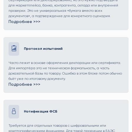
сертификации или декларированию, но это нужно подтвердить
для маркетплейса, банка, контрагента, склада или внутренней
проверки. Это не универсальная «бумага вместо всех
документов», а подтверждение для конкретного сценария.
Подробнее >>>
Ссылка на страницу Отказное письмо
Протокол испытаний
Часто лежит в основе оформления декларации или сертификата.
Для импортёра это не техническая формальность, а часть
доказательной базы по товару. Ошибка в этом блоке потом обычно
бьёт уже по итоговому документу.
Подробнее >>>
Ссылка на страницу Протокол испытаний
Нотификация ФСБ
Требуется для отдельных товаров с шифровальными или
криптографическими функциями. Для такой продукции в ЕАЭС