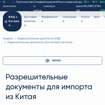
О
Партнерство
Отзывы
Академия
Минисервисы
Курс
$1
=
1¥
=
Вх
компании
и
селлера
валют
80,93₽
11,97₽
в
кейсы
ЦБ:
CR
🔐
ВЭД с
Доставка
Фулфилмент
Селлерам
Услуги
Блог
Китаем
из Китая
↘
↘
↘
↘
↘
Главная
Разрешительные документы ВЭД
Разрешительные документы для импорта из Китая
МЕНЮ
Разрешительные
документы для импорта
из Китая