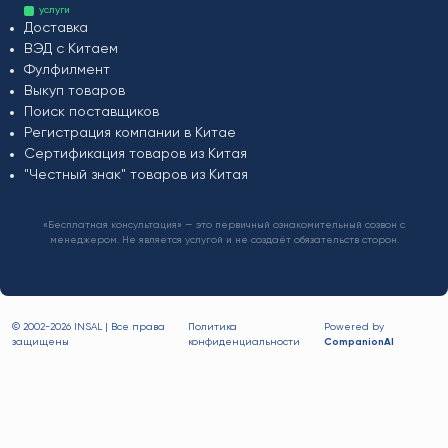
услуги
Доставка
ВЭД с Китаем
Фулфилмент
Выкуп товаров
Поиск поставщиков
Регистрация компании в Китае
Сертификация товаров из Китая
"Честный знак" товаров из Китая
«Бесплатная консультация» — это первичный ознакомительный созвон с
менеджером. Не является услугой и не создаёт обязательств сторон.
© 2002-
2026 INSAL | Все права
Политика
Powered by
защищены
конфиденциальности
CompanionAI