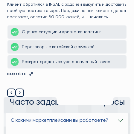
убытков
Клиент обратился в INSAL с задачей выкупить и доставить
пробную партию товара. Продажи пошли, клиент сделал
П
предзаказ, оплатил 80 000 юаней, и... начались
проблемы с качеством. Производство уже шло, деньги —
на фабрике. Мы не просто вмешались, а вернули всё до
Оценка ситуации и кризис-консалтинг
ли
копейки и помогли клиенту переинвестировать в товар,
.
который реально продаётся.
Переговоры с китайской фабрикой
Возврат средств за уже оплаченный товар
Подробнее
Часто задаваемые вопросы
С какими маркетплейсами вы работаете?