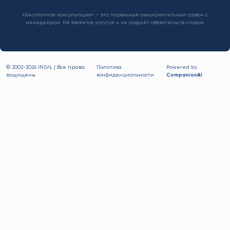
«Бесплатная консультация» — это первичный ознакомительный созвон с
менеджером. Не является услугой и не создаёт обязательств сторон.
© 2002-
2026 INSAL | Все права
Политика
Powered by
защищены
конфиденциальности
CompanionAI