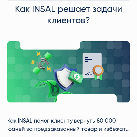
Как INSAL решает задачи
клиентов?
К
2
м
М
м
н
д
л
в
п
Как INSAL помог клиенту вернуть 80 000
юаней за предзаказанный товар и избежать