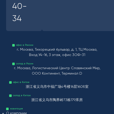
40-
34
офис в России
г. Москва, Тихорецкий бульвар, д. 1, ТЦ Москва,
Вход У4-16, 3 этаж, офис 3ОФ-31
склад в Росии
г. Москва, Логистический Центр Славянский Мир,
ООО Континент, Терминал D
офис в Китае
浙江省义乌市中福广场4号楼16层1608室
склад в Китае
浙江省义乌市陶界岭73栋179库房
навигация
О компании