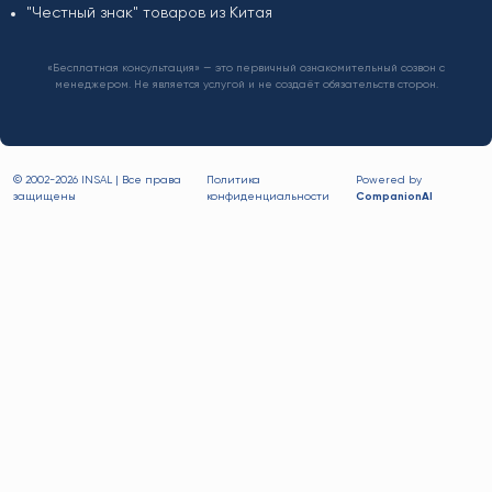
"Честный знак" товаров из Китая
«Бесплатная консультация» — это первичный ознакомительный созвон с
менеджером. Не является услугой и не создаёт обязательств сторон.
© 2002-
2026 INSAL | Все права
Политика
Powered by
защищены
конфиденциальности
CompanionAI