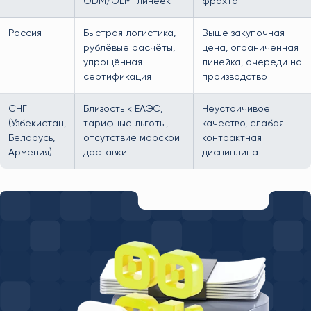
ODM/OEM-линеек
фрахта
Россия
Быстрая логистика,
Выше закупочная
рублёвые расчёты,
цена, ограниченная
упрощённая
линейка, очереди на
сертификация
производство
СНГ
Близость к ЕАЭС,
Неустойчивое
(Узбекистан,
тарифные льготы,
качество, слабая
Беларусь,
отсутствие морской
контрактная
Армения)
доставки
дисциплина