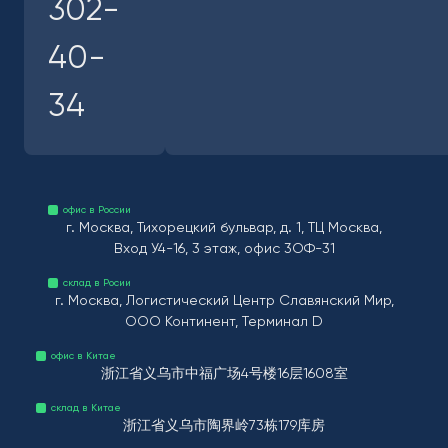
302-
40-
34
офис в России
г. Москва, Тихорецкий бульвар, д. 1, ТЦ Москва,
Вход У4-16, 3 этаж, офис 3ОФ-31
склад в Росии
г. Москва, Логистический Центр Славянский Мир,
ООО Континент, Терминал D
офис в Китае
浙江省义乌市中福广场4号楼16层1608室
склад в Китае
浙江省义乌市陶界岭73栋179库房