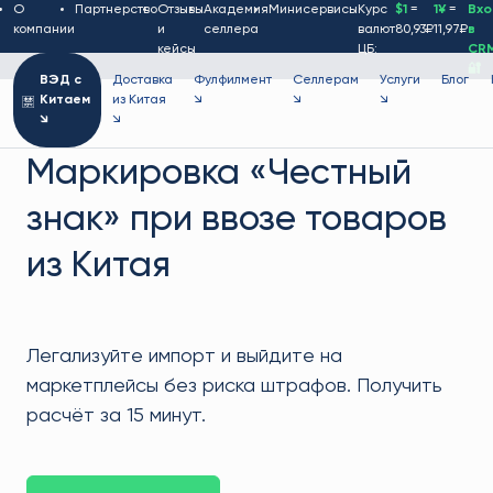
О
Партнерство
Отзывы
Академия
Минисервисы
Курс
$1
=
1¥
=
Вх
компании
и
селлера
валют
80,93₽
11,97₽
в
кейсы
ЦБ:
CR
🔐
ВЭД с
Доставка
Фулфилмент
Селлерам
Услуги
Блог
Китаем
из Китая
↘
↘
↘
↘
↘
Маркировка «Честный
знак» при ввозе товаров
из Китая
Легализуйте импорт и выйдите на
маркетплейсы без риска штрафов. Получить
расчёт за 15 минут.