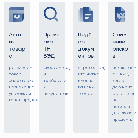
Анал
Прове
Подб
Сниж
из
рка
ор
ение
товар
ТН
докум
риско
а
ВЭД
ентов
в
разбираем
сверяем код
определяем,
исключаем
товар:
и
что нужно
ошибки,
характеристики,
требования
именно
когда
назначение,
к
вашему
документ
упаковку и
документам;
товару;
есть, но он
канал продаж;
не
подходит
для ввоза и
продажи.