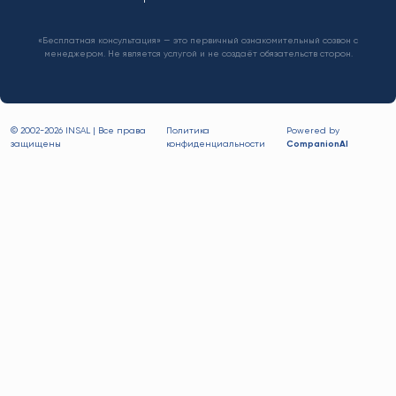
«Бесплатная консультация» — это первичный ознакомительный созвон с
менеджером. Не является услугой и не создаёт обязательств сторон.
© 2002-
2026 INSAL | Все права
Политика
Powered by
защищены
конфиденциальности
CompanionAI