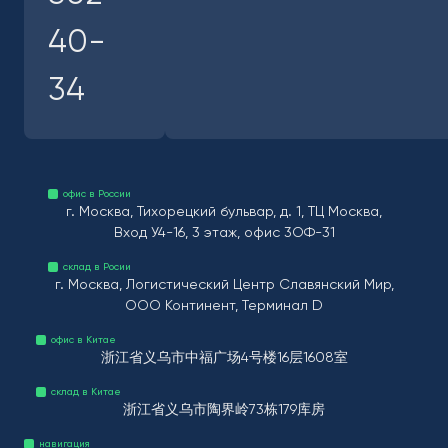
40-
34
офис в России
г. Москва, Тихорецкий бульвар, д. 1, ТЦ Москва,
Вход У4-16, 3 этаж, офис 3ОФ-31
склад в Росии
г. Москва, Логистический Центр Славянский Мир,
ООО Континент, Терминал D
офис в Китае
浙江省义乌市中福广场4号楼16层1608室
склад в Китае
浙江省义乌市陶界岭73栋179库房
навигация