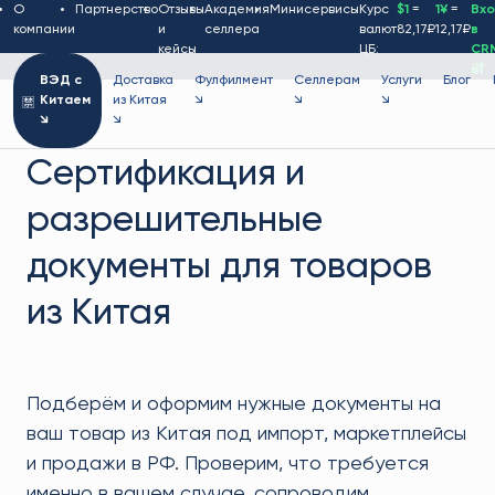
О
Партнерство
Отзывы
Академия
Минисервисы
Курс
$1
=
1¥
=
Вх
компании
и
селлера
валют
82,17₽
12,17₽
в
кейсы
ЦБ:
CR
🔐
ВЭД с
Доставка
Фулфилмент
Селлерам
Услуги
Блог
Китаем
из Китая
↘
↘
↘
↘
↘
Сертификация и
разрешительные
документы для товаров
из Китая
Подберём и оформим нужные документы на
ваш товар из Китая под импорт, маркетплейсы
и продажи в РФ. Проверим, что требуется
именно в вашем случае, сопроводим