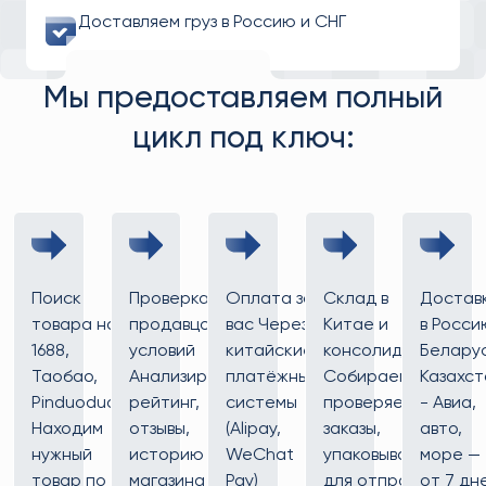
Доставляем груз в Россию и СНГ
Мы предоставляем полный
цикл под ключ:
Поиск
Проверка
Оплата за
Склад в
Достав
товара на
продавцов и
вас Через
Китае и
в Росси
1688,
условий
китайские
консолидация
Беларус
Таобао,
Анализируем
платёжные
Собираем и
Казахс
Pinduoduo
рейтинг,
системы
проверяем
- Авиа,
Находим
отзывы,
(Alipay,
заказы,
авто,
нужный
историю
WeChat
упаковываем
море —
товар по
магазина
Pay)
для отправки
от 7 дн