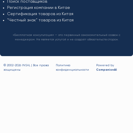
Поиск поставщиков
Регистрация компании в Китае
Сертификация товаров из Китая
"Честный знак" товаров из Китая
«Бесплатная консультация» — это первичный ознакомительный созвон с
менеджером. Не является услугой и не создаёт обязательств сторон.
© 2002-
2026 INSAL | Все права
Политика
Powered by
защищены
конфиденциальности
CompanionAI