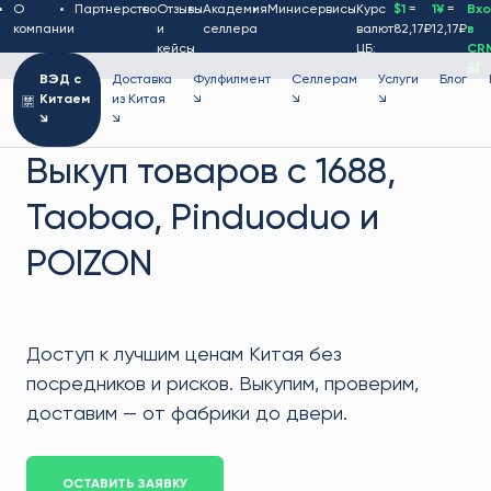
О
Партнерство
Отзывы
Академия
Минисервисы
Курс
$1
=
1¥
=
Вх
компании
и
селлера
валют
82,17₽
12,17₽
в
кейсы
ЦБ:
CR
🔐
ВЭД с
Доставка
Фулфилмент
Селлерам
Услуги
Блог
Китаем
из Китая
↘
↘
↘
↘
↘
Выкуп товаров с 1688,
Taobao, Pinduoduo и
POIZON
Доступ к лучшим ценам Китая без
посредников и рисков. Выкупим, проверим,
доставим — от фабрики до двери.
ОСТАВИТЬ ЗАЯВКУ