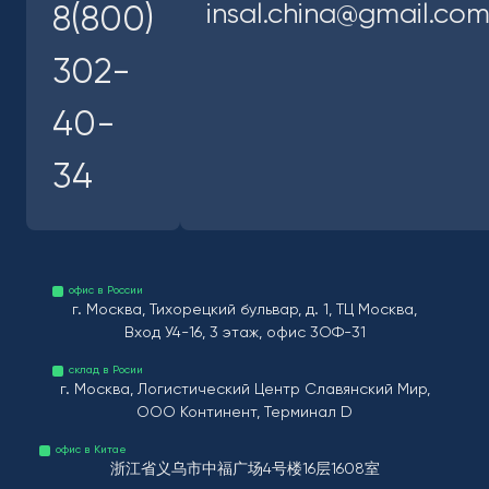
insal.china@gmail.co
8(800)
302-
40-
34
офис в России
г. Москва, Тихорецкий бульвар, д. 1, ТЦ Москва,
Вход У4-16, 3 этаж, офис 3ОФ-31
склад в Росии
г. Москва, Логистический Центр Славянский Мир,
ООО Континент, Терминал D
офис в Китае
浙江省义乌市中福广场4号楼16层1608室