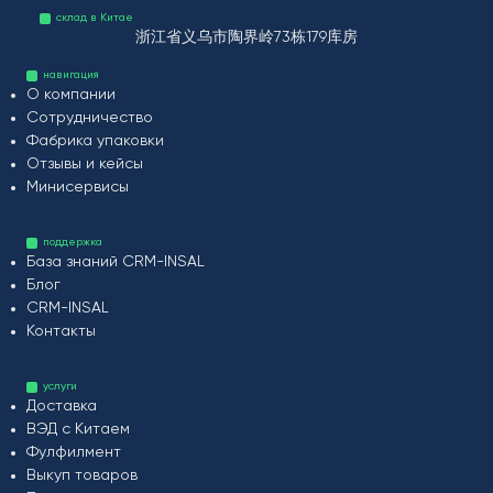
склад в Китае
浙江省义乌市陶界岭73栋179库房
навигация
О компании
Сотрудничество
Фабрика упаковки
Отзывы и кейсы
Минисервисы
поддержка
База знаний CRM-INSAL
Блог
CRM-INSAL
Контакты
услуги
Доставка
ВЭД с Китаем
Фулфилмент
Выкуп товаров