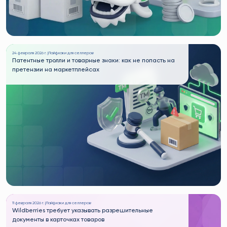
24 февраля 2026 г. |
Лайфхаки для селлеров
Патентные тролли и товарные знаки: как не попасть на
претензии на маркетплейсах
11 февраля 2026 г. |
Лайфхаки для селлеров
Wildberries требует указывать разрешительные
документы в карточках товаров