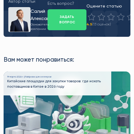
Автор статьи
Есть вопрос?
Оцените статью
Салий
ЗАДАТЬ
Александр
ВОПРОС
4.5
(13 оценок)
Основатель
компании
Вам может понравиться:
19 марта 2026 г. |
Лайфхаки для селлеров
Китайские площадки для закупки товаров: где искать
поставщиков в Китае в 2026 году