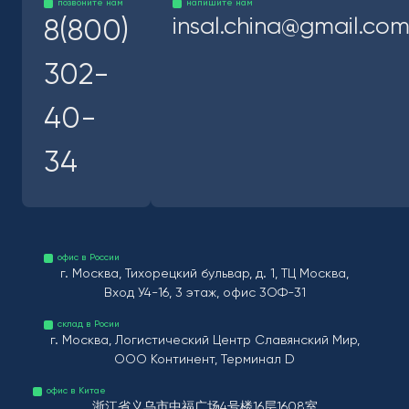
позвоните нам
напишите нам
insal.china@gmail.co
8(800)
302-
40-
34
офис в России
г. Москва, Тихорецкий бульвар, д. 1, ТЦ Москва,
Вход У4-16, 3 этаж, офис 3ОФ-31
склад в Росии
г. Москва, Логистический Центр Славянский Мир,
ООО Континент, Терминал D
офис в Китае
浙江省义乌市中福广场4号楼16层1608室