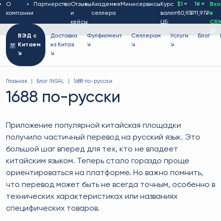
О
Партнерство
Отзывы
Академия
Минисервисы
Курс
$1
=
1¥
=
Вх
компании
и
селлера
валют
80,93₽
11,97₽
в
кейсы
ЦБ:
CR
🔐
ВЭД с
Доставка
Фулфилмент
Селлерам
Услуги
Блог
Китаем
из Китая
↘
↘
↘
↘
↘
Главная
Блог INSAL
1688 по-русски
1688 по-русски
Приложение популярной китайская площадки
получило частичный перевод на русский язык. Это
большой шаг вперед для тех, кто не владеет
китайским языком. Теперь стало гораздо проще
ориентироваться на платформе. Но важно помнить,
что перевод может быть не всегда точным, особенно в
технических характеристиках или названиях
специфических товаров.