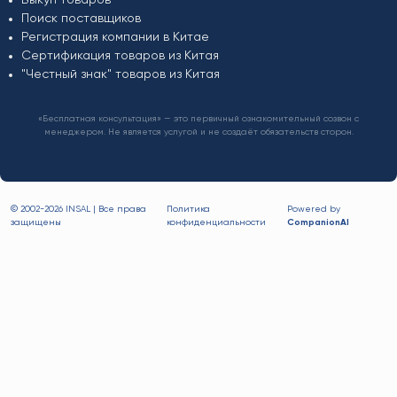
Выкуп товаров
Поиск поставщиков
Регистрация компании в Китае
Сертификация товаров из Китая
"Честный знак" товаров из Китая
«Бесплатная консультация» — это первичный ознакомительный созвон с
менеджером. Не является услугой и не создаёт обязательств сторон.
© 2002-
2026 INSAL | Все права
Политика
Powered by
защищены
конфиденциальности
CompanionAI