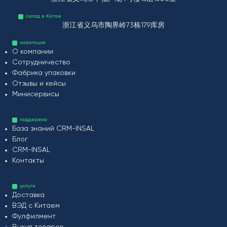
склад в Китае
浙江省义乌市陶界岭73栋179库房
навигация
О компании
Сотрудничество
Фабрика упаковки
Отзывы и кейсы
Минисервисы
поддержка
База знаний CRM-INSAL
Блог
CRM-INSAL
Контакты
услуги
Доставка
ВЭД с Китаем
Фулфилмент