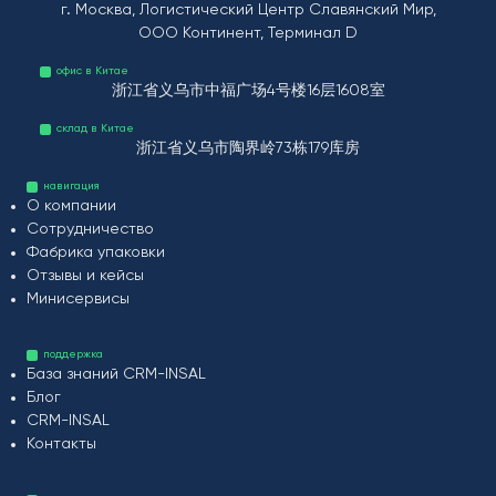
г. Москва, Логистический Центр Славянский Мир,
ООО Континент, Терминал D
офис в Китае
浙江省义乌市中福广场4号楼16层1608室
склад в Китае
浙江省义乌市陶界岭73栋179库房
навигация
О компании
Сотрудничество
Фабрика упаковки
Отзывы и кейсы
Минисервисы
поддержка
База знаний CRM-INSAL
Блог
CRM-INSAL
Контакты