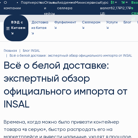
О
Партнерство
Отзывы
Академия
Минисервисы
Курс
$1
=
1¥
=
Вх
компании
и
селлера
валют
82,17₽
12,17₽
в
кейсы
ЦБ:
CR
🔐
ВЭД с
Доставка
Фулфилмент
Селлерам
Услуги
Блог
Китаем
из Китая
↘
↘
↘
↘
↘
Главная
Блог INSAL
Всё о белой доставке: экспертный обзор официального импорта от INSAL
Всё о белой доставке:
экспертный обзор
официального импорта от
INSAL
Времена, когда можно было привезти контейнер
товара «в серую», быстро распродать его на
маркетплейсе и вывести наличные, уходят в прошлое.