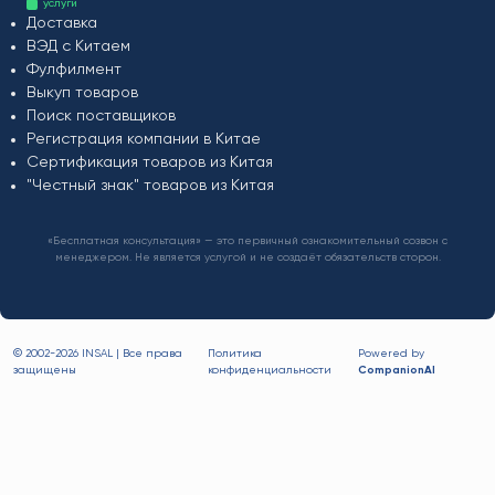
услуги
Доставка
ВЭД с Китаем
Фулфилмент
Выкуп товаров
Поиск поставщиков
Регистрация компании в Китае
Сертификация товаров из Китая
"Честный знак" товаров из Китая
«Бесплатная консультация» — это первичный ознакомительный созвон с
менеджером. Не является услугой и не создаёт обязательств сторон.
© 2002-
2026 INSAL | Все права
Политика
Powered by
защищены
конфиденциальности
CompanionAI