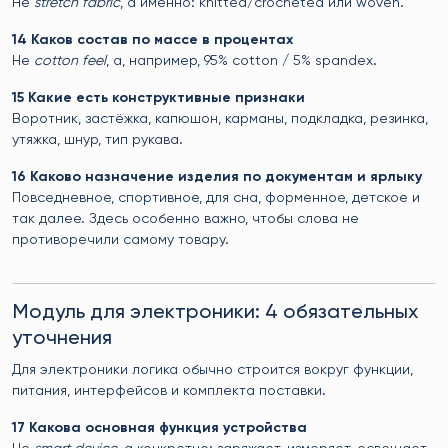
Не
stretch fabric
, а именно: knitted/crocheted или woven.
14 Каков состав по массе в процентах
Не
cotton feel
, а, например, 95% cotton / 5% spandex.
15 Какие есть конструктивные признаки
Воротник, застёжка, капюшон, карманы, подкладка, резинка,
утяжка, шнур, тип рукава.
16 Каково назначение изделия по документам и ярлыку
Повседневное, спортивное, для сна, форменное, детское и
так далее. Здесь особенно важно, чтобы слова не
противоречили самому товару.
Модуль для электроники: 4 обязательных
уточнения
Для электроники логика обычно строится вокруг функции,
питания, интерфейсов и комплекта поставки.
17 Какова основная функция устройства