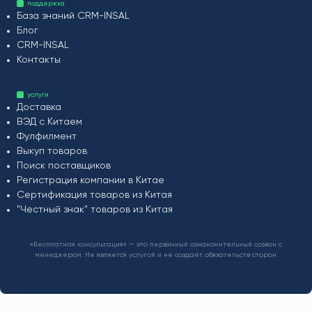
поддержка
База знаний CRM-INSAL
Блог
CRM-INSAL
Контакты
услуги
Доставка
ВЭД с Китаем
Фулфилмент
Выкуп товаров
Поиск поставщиков
Регистрация компании в Китае
Сертификация товаров из Китая
"Честный знак" товаров из Китая
«Бесплатная консультация» — это первичный ознакомительный созвон с
менеджером. Не является услугой и не создаёт обязательств сторон.