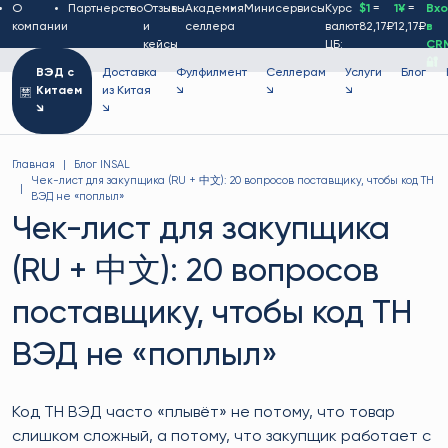
О
Партнерство
Отзывы
Академия
Минисервисы
Курс
$1
=
1¥
=
Вх
компании
и
селлера
валют
82,17₽
12,17₽
в
кейсы
ЦБ:
CR
🔐
ВЭД с
Доставка
Фулфилмент
Селлерам
Услуги
Блог
Китаем
из Китая
↘
↘
↘
↘
↘
Главная
Блог INSAL
Чек-лист для закупщика (RU + 中文): 20 вопросов поставщику, чтобы код ТН
ВЭД не «поплыл»
Чек-лист для закупщика
(RU + 中文): 20 вопросов
поставщику, чтобы код ТН
ВЭД не «поплыл»
Код ТН ВЭД часто «плывёт» не потому, что товар
слишком сложный, а потому, что закупщик работает с