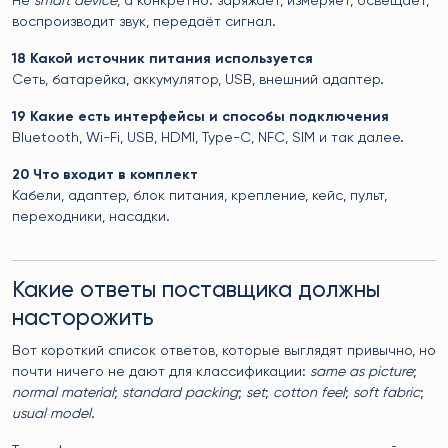
Не
smart device
, а конкретно: заряжает, измеряет, освещает,
воспроизводит звук, передаёт сигнал.
18 Какой источник питания используется
Сеть, батарейка, аккумулятор, USB, внешний адаптер.
19 Какие есть интерфейсы и способы подключения
Bluetooth, Wi-Fi, USB, HDMI, Type-C, NFC, SIM и так далее.
20 Что входит в комплект
Кабели, адаптер, блок питания, крепление, кейс, пульт,
переходники, насадки.
Какие ответы поставщика должны
насторожить
Вот короткий список ответов, которые выглядят привычно, но
почти ничего не дают для классификации:
same as picture
;
normal material
;
standard packing
;
set
;
cotton feel
;
soft fabric
;
usual model
.