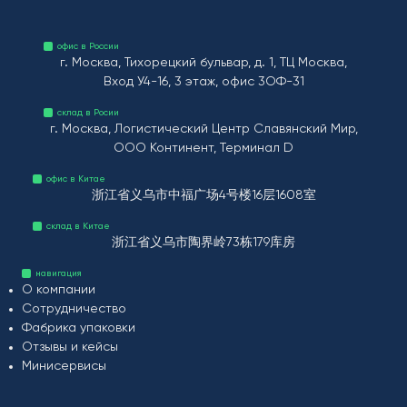
офис в России
г. Москва, Тихорецкий бульвар, д. 1, ТЦ Москва,
Вход У4-16, 3 этаж, офис 3ОФ-31
склад в Росии
г. Москва, Логистический Центр Славянский Мир,
ООО Континент, Терминал D
офис в Китае
浙江省义乌市中福广场4号楼16层1608室
склад в Китае
浙江省义乌市陶界岭73栋179库房
навигация
О компании
Сотрудничество
Фабрика упаковки
Отзывы и кейсы
Минисервисы