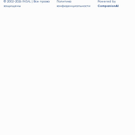
© 2002-
2026 INSAL | Все права
Политика
Powered by
защищены
конфиденциальности
CompanionAI