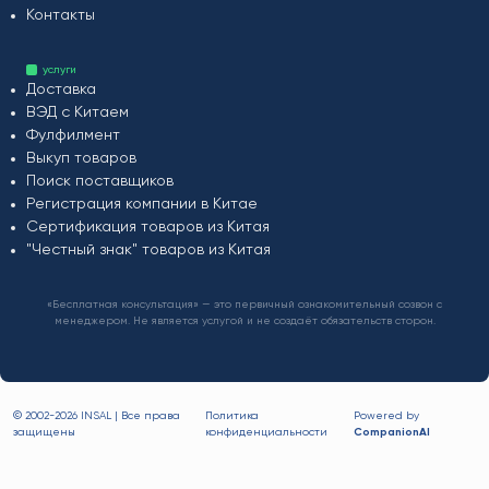
Контакты
услуги
Доставка
ВЭД с Китаем
Фулфилмент
Выкуп товаров
Поиск поставщиков
Регистрация компании в Китае
Сертификация товаров из Китая
"Честный знак" товаров из Китая
«Бесплатная консультация» — это первичный ознакомительный созвон с
менеджером. Не является услугой и не создаёт обязательств сторон.
© 2002-
2026 INSAL | Все права
Политика
Powered by
защищены
конфиденциальности
CompanionAI