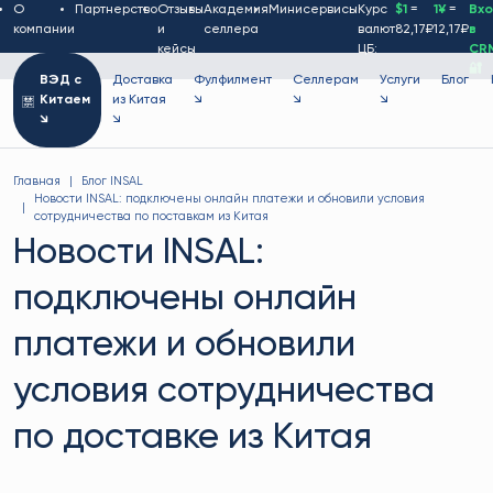
О
Партнерство
Отзывы
Академия
Минисервисы
Курс
$1
=
1¥
=
Вх
компании
и
селлера
валют
82,17₽
12,17₽
в
кейсы
ЦБ:
CR
🔐
ВЭД с
Доставка
Фулфилмент
Селлерам
Услуги
Блог
Китаем
из Китая
↘
↘
↘
↘
↘
Главная
Блог INSAL
Новости INSAL: подключены онлайн платежи и обновили условия
сотрудничества по поставкам из Китая
Новости INSAL:
подключены онлайн
платежи и обновили
условия сотрудничества
по доставке из Китая