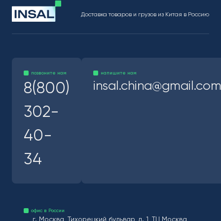
Доставка товаров и грузов из Китая в Россию
позвоните нам
напишите нам
insal.china@gmail.co
8(800)
302-
40-
34
офис в России
г. Москва, Тихорецкий бульвар, д. 1, ТЦ Москва,