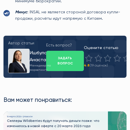
минимуме бюрократии.
Минус
:
INSAL не является стороной договора купли-
продажи, расчёты идут напрямую с Китаем.
Автор статьи
Есть вопрос?
Оцените статью
Ишбулатова
ЗАДАТЬ
Анастасия
ВОПРОС
4.8
(19 оценок)
Менеджер по
маркетингу
Вам может понравиться:
16 марта 2026 г. |
Новости
Селлеры Wildberries будут получать деньги позже: что
изменилось в новой оферте с 20 марта 2026 года