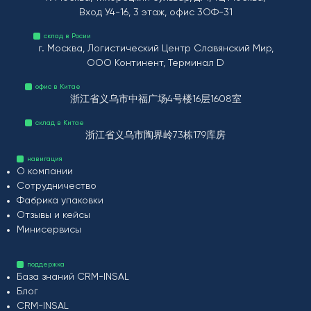
Вход У4-16, 3 этаж, офис 3ОФ-31
склад в Росии
г. Москва, Логистический Центр Славянский Мир,
ООО Континент, Терминал D
офис в Китае
浙江省义乌市中福广场4号楼16层1608室
склад в Китае
浙江省义乌市陶界岭73栋179库房
навигация
О компании
Сотрудничество
Фабрика упаковки
Отзывы и кейсы
Минисервисы
поддержка
База знаний CRM-INSAL
Блог
CRM-INSAL