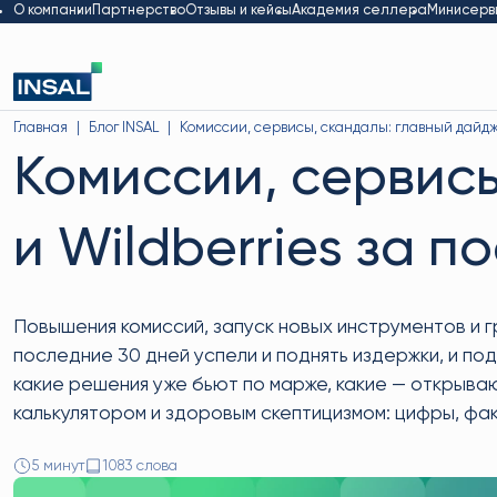
О компании
Партнерство
Отзывы и кейсы
Академия селлера
Минисерв
Главная
Блог INSAL
Комиссии, сервисы, скандалы: главный дайдж
Комиссии, сервис
и Wildberries за п
Повышения комиссий, запуск новых инструментов и г
последние 30 дней успели и поднять издержки, и по
какие решения уже бьют по марже, какие — открыва
калькулятором и здоровым скептицизмом: цифры, фак
5 минут
1083 слова