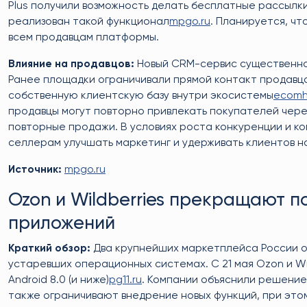
Plus получили возможность делать бесплатные рассылк
реализован такой функционал
mpgo.ru
. Планируется, чт
всем продавцам платформы.
Влияние на продавцов:
Новый CRM-сервис существенно 
Ранее площадки ограничивали прямой контакт продавца
собственную клиентскую базу внутри экосистемы
ecomh
продавцы могут повторно привлекать покупателей чере
повторные продажи. В условиях роста конкуренции и к
селлерам улучшать маркетинг и удерживать клиентов н
Источник:
mpgo.ru
Ozon и Wildberries прекращают 
приложений
Краткий обзор:
Два крупнейших маркетплейса России о
устаревших операционных системах. С 21 мая Ozon и Wi
Android 8.0 (и ниже)
pg11.ru
. Компании объяснили решение
также ограничивают внедрение новых функций, при это