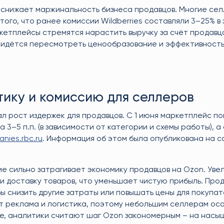
снижает маржинальность бизнеса продавцов. Многие се
ого, что ранее комиссии Wildberries составляли 3–25% в
кетплейсы стремятся нарастить выручку за счёт продавцо
придётся пересмотреть ценообразование и эффективность
тику и комиссию для селлеров
л рост издержек для продавцов. С 1 июня маркетплейс п
3–5 п.п. (в зависимости от категории и схемы работы), а 
nies.rbc.ru
. Информация об этом была опубликована на 
 сильно затрагивает экономику продавцов на Ozon. Уве
и доставку товаров, что уменьшает чистую прибыль. Про
ы снизить другие затраты или повышать цены для покупат
т реклама и логистика, поэтому небольшим селлерам ос
ее, аналитики считают шаг Ozon закономерным – на нас