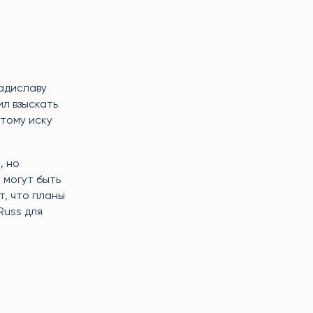
адиславу
ил взыскать
этому иску
, но
 могут быть
т, что планы
Russ для