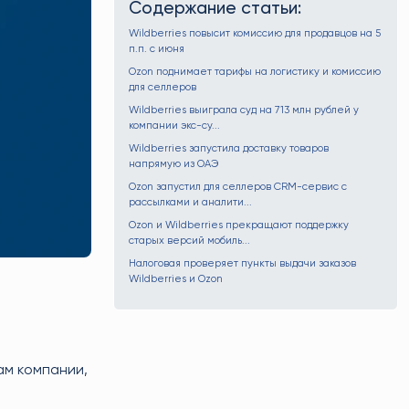
Содержание статьи:
Wildberries повысит комиссию для продавцов на 5
п.п. с июня
Ozon поднимает тарифы на логистику и комиссию
для селлеров
Wildberries выиграла суд на 713 млн рублей у
компании экс-су...
Wildberries запустила доставку товаров
напрямую из ОАЭ
Ozon запустил для селлеров CRM-сервис с
рассылками и аналити...
Ozon и Wildberries прекращают поддержку
старых версий мобиль...
Налоговая проверяет пункты выдачи заказов
Wildberries и Ozon
ам компании,