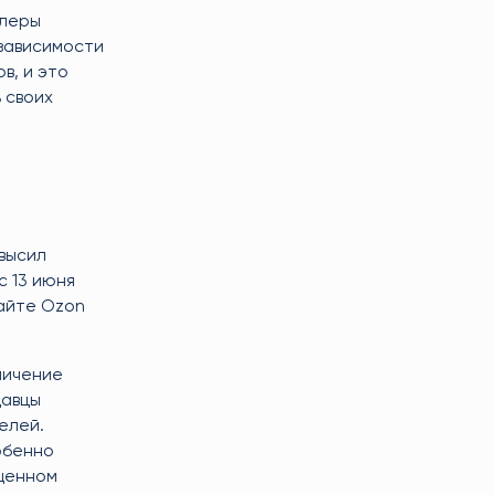
ллеры
 зависимости
в, и это
 своих
овысил
с 13 июня
сайте Ozon
личение
давцы
елей.
обенно
ыщенном