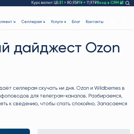
Курс валют ЦБ:
$1
= 80,93₽
1¥
= 11,97₽
Вход в CRM 🔐
лмент ↘
Селлерам ↘
Услуги ↘
Блог
Контакты
ый дайджест Ozon
ёт селлерам скучать ни дня. Ozon и Wildberries в
 инфоповодов для телеграм-каналов. Разбираемся,
ять к сведению, чтобы спать спокойно. Запасаемся