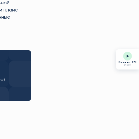
ьной
м плане
нные
Бизнес FM
87.5FM
ок)