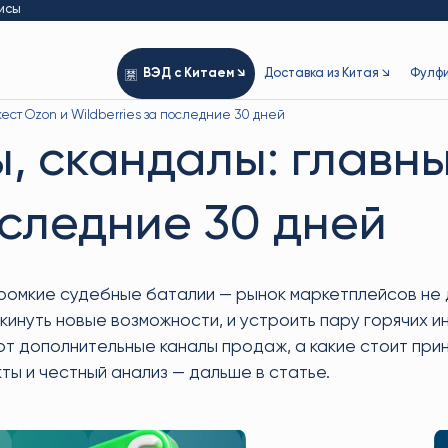
исы
ВЭД с Китаем ↘
Доставка из Китая ↘
Фулфи
ест Ozon и Wildberries за последние 30 дней
ы, скандалы: главн
оследние 30 дней
ромкие судебные баталии — рынок маркетплейсов не да
дкинуть новые возможности, и устроить пару горячих
ют дополнительные каналы продаж, а какие стоит прин
ты и честный анализ — дальше в статье.