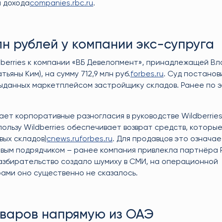
и дохода
companies.rbc.ru
.
млн рублей у компании экс-супруга
berries к компании «ВБ Девелопмент», принадлежащей Вл
ьяны Ким), на сумму 712,9 млн руб.
forbes.ru
. Суд постанов
, выданных маркетплейсом застройщику складов. Ранее по 
т корпоративные разногласия в руководстве Wildberries
ользу Wildberries обеспечивает возврат средств, которые
вых складов)
cnews.ru
forbes.ru
. Для продавцов это означае
овым подрядчиком – ранее компания привлекла партнёра 
азбирательство создало шумиху в СМИ, на операционной
ами оно существенно не сказалось.
товаров напрямую из ОАЭ