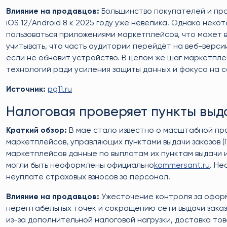
Влияние на продавцов:
Большинство покупателей и про
iOS 12/Android 8 к 2025 году уже невелика. Однако нек
пользоваться приложениями маркетплейсов, что может 
учитывать, что часть аудитории перейдёт на веб-верси
если не обновит устройство. В целом же шаг маркетпл
технологий ради усиления защиты данных и фокуса на 
Источник:
pg11.ru
Налоговая проверяет пункты выда
Краткий обзор:
В мае стало известно о масштабной пр
маркетплейсов, управляющих пунктами выдачи заказов (
маркетплейсов данные по выплатам их пунктам выдачи 
могли быть неоформлены официально
kommersant.ru
. Не
неуплате страховых взносов за персонал.
Влияние на продавцов:
Ужесточение контроля за оформ
нерентабельных точек и сокращению сети выдачи заказо
из-за дополнительной налоговой нагрузки, доставка то