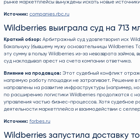
рынке маркетплейсы вынуждены искать новые источник
Источник:
companies.rbc.ru
Wildberries выиграла суд на 713 
Краткий обзор:
Арбитражный суд удовлетворил иск Wild
Бакальчуку (бывшему мужу основательницы Wildberries Тат
эту сумму в пользу Wildberries из-за невозврата займов
суд накладывал арест на счета компании ответчика.
Влияние на продавцов:
Этот судебный конфликт отражае
напрямую работу площадки не затрагивает. Решение в п
направлены на развитие инфраструктуры (например, но
по расширению логистики Wildberries продолжатся с н
управления частью бизнес-процессов. Хотя судебное р
деятельности маркетплейса и взаимодействии с селлер
Источник:
forbes.ru
Wildberries запустила доставку 