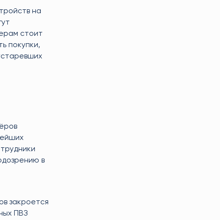
тройств на
гут
лерам стоит
ь покупки,
 устаревших
нёров
нейших
отрудники
подозрению в
ов закроется
ных ПВЗ