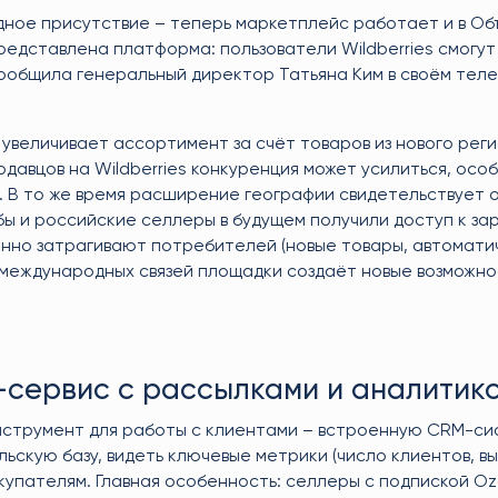
дное присутствие – теперь маркетплейс работает и в О
едставлена платформа: пользователи Wildberries смогут
сообщила генеральный директор Татьяна Ким в своём тел
 увеличивает ассортимент за счёт товаров из нового реги
давцов на Wildberries конкуренция может усилиться, особ
. В то же время расширение географии свидетельствует 
бы и российские селлеры в будущем получили доступ к з
венно затрагивают потребителей (новые товары, автомати
международных связей площадки создаёт новые возможнос
-сервис с рассылками и аналитик
струмент для работы с клиентами – встроенную CRM-си
скую базу, видеть ключевые метрики (число клиентов, вы
купателям. Главная особенность: селлеры с подпиской Oz