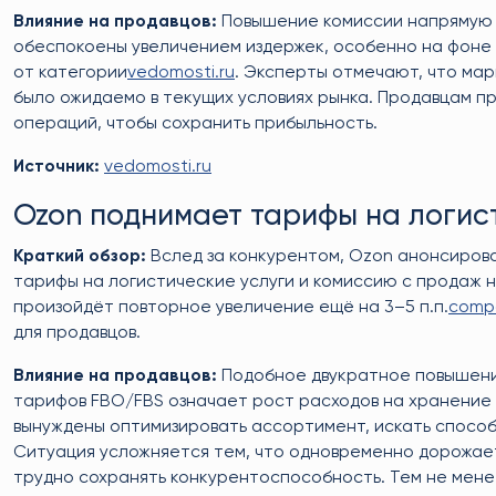
Влияние на продавцов:
Повышение комиссии напрямую 
обеспокоены увеличением издержек, особенно на фоне т
от категории
vedomosti.ru
. Эксперты отмечают, что мар
было ожидаемо в текущих условиях рынка. Продавцам 
операций, чтобы сохранить прибыльность.
Источник:
vedomosti.ru
Ozon поднимает тарифы на логис
Краткий обзор:
Вслед за конкурентом, Ozon анонсирова
тарифы на логистические услуги и комиссию с продаж на 
произойдёт повторное увеличение ещё на 3–5 п.п.
compa
для продавцов.
Влияние на продавцов:
Подобное двукратное повышение
тарифов FBO/FBS означает рост расходов на хранение 
вынуждены оптимизировать ассортимент, искать способ
Ситуация усложняется тем, что одновременно дорожае
трудно сохранять конкурентоспособность. Тем не мен