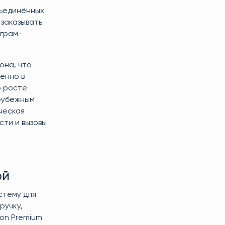
бъединённых
 заказывать
еграм-
она, что
енно в
о росте
арубежным
ческая
ти и вызовы
ой
стему для
ручку,
on Premium