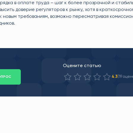
орядка в оплате труда – шаг к более прозрачной и стабил
ысить доверие регуляторов к рынку, хотя в краткосрочно
к новым требованиям, возможно пересматривая комиссио
дников.
Оцените статью
(19 оцен
4.3
ОПРОС