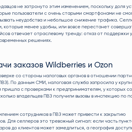
давцов не затронуто этим изменением, поскольку доля ус
оторые пользователи с очень старыми смартфонами не смо
вызвать неудобства и небольшое снижение трафика. Сел
и, которые менее удобны, или вовсе перестанет совершат
ейсов отвечает отраслевому тренду: отказ от поддержки
современных решениях.
чи заказов Wildberries и Ozon
оверке со стороны налоговых органов в отношении парт
ПВЗ). По данным СМИ, налоговая служба запросила у круп
и пришла с проверками к предпринимателям, у которых с
сколько владельцев ПВЗ получили вызовы в инспекцию по 
лением сотрудников в ПВЗ может привести к закрытию
в. Для селлеров это тревожный сигнал: если часть пункт
варов до клиентов может замедлиться, а география доступ