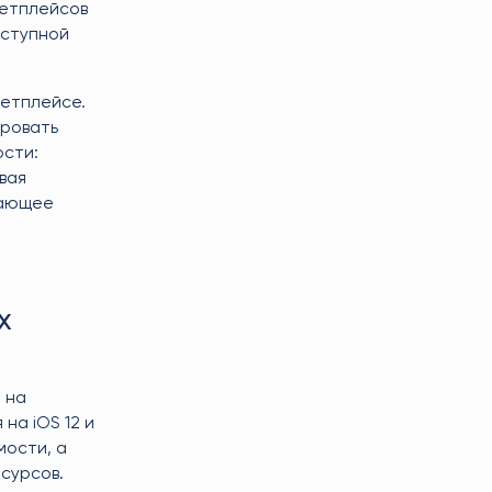
кетплейсов
оступной
кетплейсе.
ировать
ости:
вая
гающее
х
 на
на iOS 12 и
мости, а
сурсов.