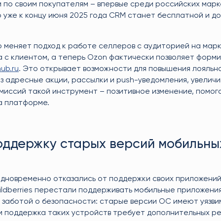
и по своим покупателям – впервые среди российских мар
о уже к концу июня 2025 года CRM станет бесплатной и д
меняет подход к работе селлеров с аудиторией на мар
 с клиентом, а теперь Ozon фактически позволяет форм
ub.ru
. Это открывает возможности для повышения лояльн
з адресные акции, рассылки и push-уведомления, увеличи
омиссий такой инструмент – позитивное изменение, помо
а платформе.
поддержку старых версий мобильны
дновременно отказались от поддержки своих приложений
ldberries перестали поддерживать мобильные приложения 
 заботой о безопасности: старые версии ОС имеют уязви
м поддержка таких устройств требует дополнительных ре