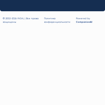
© 2002-
2026 INSAL | Все права
Политика
Powered by
защищены
конфиденциальности
CompanionAI