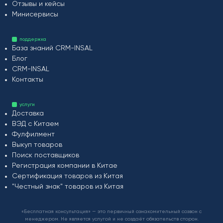
Отзывы и кейсы
Минисервисы
поддержка
База знаний CRM-INSAL
Блог
CRM-INSAL
Контакты
услуги
Доставка
ВЭД с Китаем
Фулфилмент
Выкуп товаров
Поиск поставщиков
Регистрация компании в Китае
Сертификация товаров из Китая
"Честный знак" товаров из Китая
«Бесплатная консультация» — это первичный ознакомительный созвон с
менеджером. Не является услугой и не создаёт обязательств сторон.