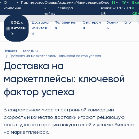
О
Партнерство
Отзывы
Академия
Минисервисы
Курс
$1
=
1¥
=
Вх
компании
и
селлера
валют
82,17₽
12,17₽
в
кейсы
ЦБ:
CR
🔐
ВЭД с
Доставка
Фулфилмент
Селлерам
Услуги
Блог
Китаем
из Китая
↘
↘
↘
↘
↘
Главная
Блог INSAL
Доставка на маркетплейсы: ключевой фактор успеха
Доставка на
маркетплейсы: ключевой
фактор успеха
В современном мире электронной коммерции
скорость и качество доставки играют решающую
роль в удовлетворении покупателей и успехе бизнеса
на маркетплейсах.