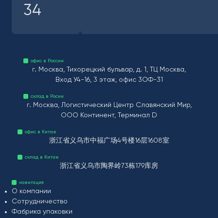
34
офис в России
г. Москва, Тихорецкий бульвар, д. 1, ТЦ Москва,
Вход У4-16, 3 этаж, офис 3ОФ-31
склад в Росии
г. Москва, Логистический Центр Славянский Мир,
ООО Континент, Терминал D
офис в Китае
浙江省义乌市中福广场4号楼16层1608室
склад в Китае
浙江省义乌市陶界岭73栋179库房
навигация
О компании
Сотрудничество
Фабрика упаковки