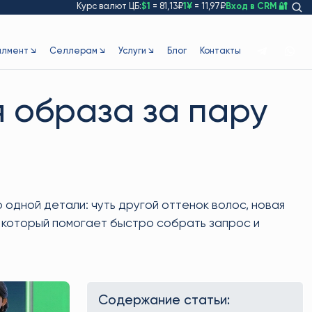
Курс валют ЦБ:
$1
= 81,13₽
1¥
= 11,97₽
Вход в CRM 🔐
лмент ↘
Селлерам ↘
Услуги ↘
Блог
Контакты
я образа за пару
одной детали: чуть другой оттенок волос, новая
р, который помогает быстро собрать запрос и
Содержание статьи: