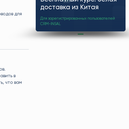
недоступен
ВЭД в подарок
доставка из Китая
Встроенный мессенджер в CRM: чат, файлы,
Полезные ИИ-инструменты для работы с
оводов для
статусы и история — всё внутри кабинета.
Для зарегистрированных пользователей
маркетплейсами
CRM-INSAL
ов.
авить в
ь, что вам