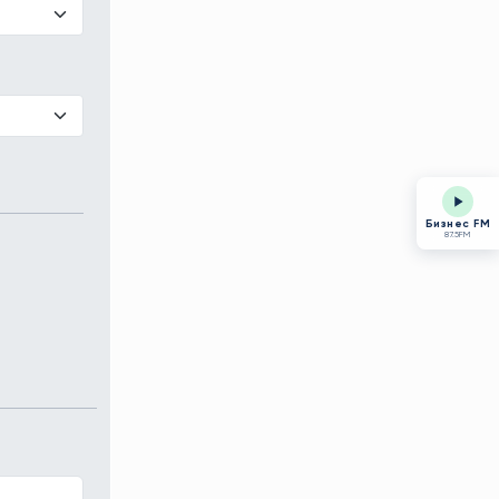
Бизнес FM
87.5FM