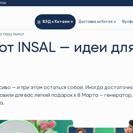
исы
ВЭД с Китаем ↘
Доставка из Китая ↘
Фулфи
за пару минут
от INSAL — идеи дл
иво — и при этом остаться собой. Иногда достаточно 
товили для вас лёгкий подарок к 8 Марта — генерато
а.