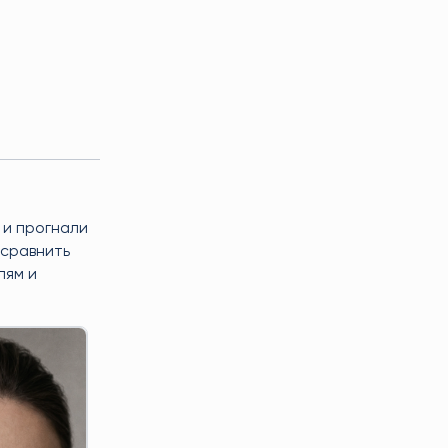
 и прогнали
 сравнить
лям и