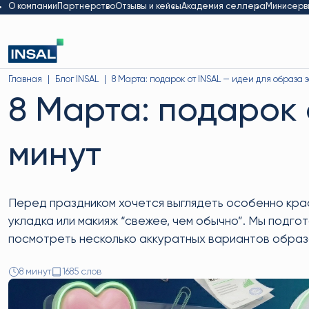
О компании
Партнерство
Отзывы и кейсы
Академия селлера
Минисерв
Главная
Блог INSAL
8 Марта: подарок от INSAL — идеи для образа 
8 Марта: подарок 
минут
Перед праздником хочется выглядеть особенно крас
укладка или макияж “свежее, чем обычно”. Мы подго
посмотреть несколько аккуратных вариантов образ
8 минут
1685 слов