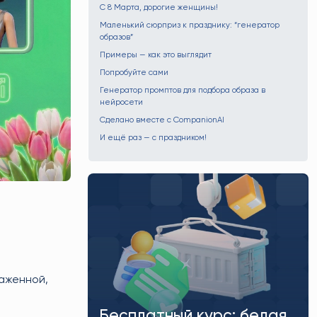
С 8 Марта, дорогие женщины!
Маленький сюрприз к празднику: “генератор
образов”
Примеры — как это выглядит
Попробуйте сами
Генератор промптов для подбора образа в
нейросети
Сделано вместе с CompanionAI
И ещё раз — с праздником!
лаженной,
Связь с INSAL — даже
если Telegram
AI-сервисы для
селлеров + 3 кода ТН
Бесплатный курс: белая