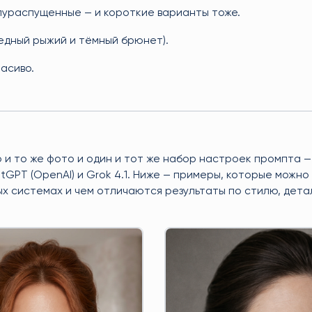
олураспущенные — и короткие варианты тоже.
едный рыжий и тёмный брюнет).
асиво.
о и то же фото и один и тот же набор настроек промпта —
atGPT (OpenAI) и Grok 4.1. Ниже — примеры, которые можно
зных системах и чем отличаются результаты по стилю, дета