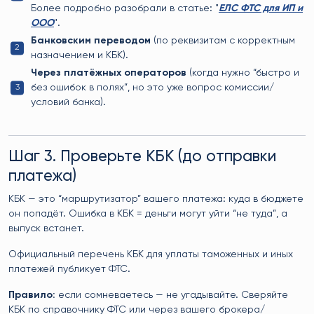
Более подробно разобрали в статье: "
ЕЛС ФТС для ИП и
ООО
".
Банковским переводом
(по реквизитам с корректным
назначением и КБК).
Через платёжных операторов
(когда нужно “быстро и
без ошибок в полях”, но это уже вопрос комиссии/
условий банка).
Шаг 3. Проверьте КБК (до отправки
платежа)
КБК — это “маршрутизатор” вашего платежа: куда в бюджете
он попадёт. Ошибка в КБК = деньги могут уйти “не туда”, а
выпуск встанет.
Официальный перечень КБК для уплаты таможенных и иных
платежей публикует ФТС.
Правило:
если сомневаетесь — не угадывайте. Сверяйте
КБК по справочнику ФТС или через вашего брокера/