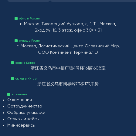
офис в России
г. Москва, Тихорецкий бульвар, д. 1, ТЦ Москва,
Вход У4-16, 3 этаж, офис 3ОФ-31
склад в Росии
г. Москва, Логистический Центр Славянский Мир,
ООО Континент, Терминал D
офис в Китае
浙江省义乌市中福广场4号楼16层1608室
склад в Китае
浙江省义乌市陶界岭73栋179库房
навигация
О компании
Сотрудничество
Фабрика упаковки
Отзывы и кейсы
Минисервисы