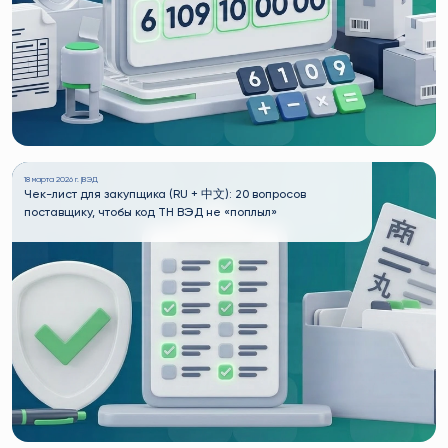
18 марта 2026 г. |
ВЭД
Чек-лист для закупщика (RU + 中文): 20 вопросов
поставщику, чтобы код ТН ВЭД не «поплыл»