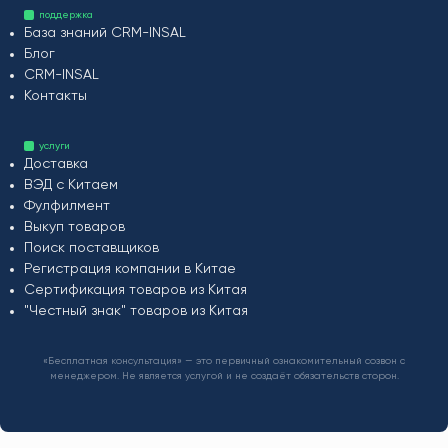
поддержка
База знаний CRM-INSAL
Блог
CRM-INSAL
Контакты
услуги
Доставка
ВЭД с Китаем
Фулфилмент
Выкуп товаров
Поиск поставщиков
Регистрация компании в Китае
Сертификация товаров из Китая
"Честный знак" товаров из Китая
«Бесплатная консультация» — это первичный ознакомительный созвон с
менеджером. Не является услугой и не создаёт обязательств сторон.