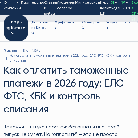
О
Партнерство
Отзывы
Академия
Минисервисы
Курс
$1
=
1¥
=
Вх
компании
и
селлера
валют
82,17₽
12,17₽
в
кейсы
ЦБ:
CR
🔐
ВЭД с
Доставка
Фулфилмент
Селлерам
Услуги
Блог
Китаем
из Китая
↘
↘
↘
↘
↘
Главная
Блог INSAL
Как оплатить таможенные платежи в 2026 году: ЕЛС ФТС, КБК и контроль
списания
Как оплатить таможенные
платежи в 2026 году: ЕЛС
ФТС, КБК и контроль
списания
Таможня — штука простая: без оплаты платежей
выпуск не будет. Но “оплатить” — это не просто