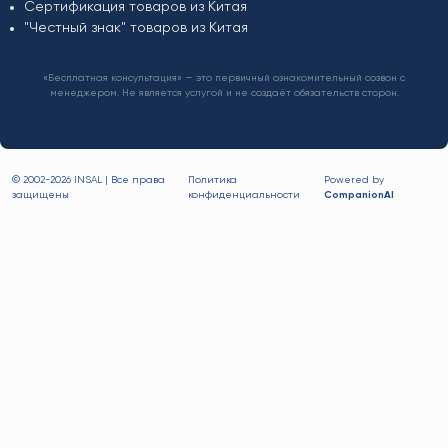
Сертификация товаров из Китая
"Честный знак" товаров из Китая
«Бесплатная консультация» — это первичный ознакомительный созвон с
менеджером. Не является услугой и не создаёт обязательств сторон.
© 2002-
2026 INSAL | Все права
Политика
Powered by
защищены
конфиденциальности
CompanionAI