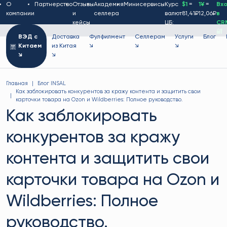
О
Партнерство
Отзывы
Академия
Минисервисы
Курс
$1
=
1¥
=
Вх
компании
и
селлера
валют
81,41₽
12,06₽
в
кейсы
ЦБ:
CR
🔐
ВЭД с
Доставка
Фулфилмент
Селлерам
Услуги
Блог
Китаем
из Китая
↘
↘
↘
↘
↘
Главная
Блог INSAL
Как заблокировать конкурентов за кражу контента и защитить свои
карточки товара на Ozon и Wildberries: Полное руководство.
Как заблокировать
конкурентов за кражу
контента и защитить свои
карточки товара на Ozon и
Wildberries: Полное
руководство.