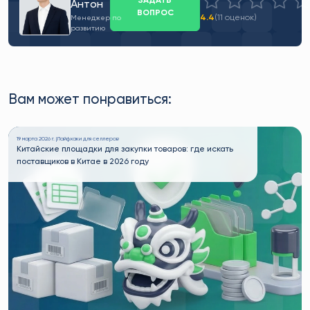
ЗАДАТЬ
Антон
ВОПРОС
4.4
(11 оценок)
Менеджер по
развитию
Вам может понравиться:
19 марта 2026 г. |
Лайфхаки для селлеров
Китайские площадки для закупки товаров: где искать
поставщиков в Китае в 2026 году