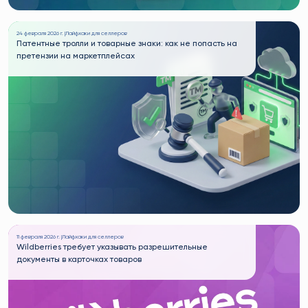
24 февраля 2026 г. |
Лайфхаки для селлеров
Патентные тролли и товарные знаки: как не попасть на
претензии на маркетплейсах
11 февраля 2026 г. |
Лайфхаки для селлеров
Wildberries требует указывать разрешительные
документы в карточках товаров