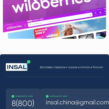
Доставка товаров и грузов из Китая в Россию
позвоните нам
напишите нам
insal.china@gmail.co
8(800)