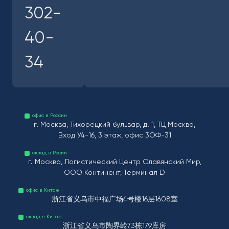
302-
40-
34
офис в России
г. Москва, Тихорецкий бульвар, д. 1, ТЦ Москва,
Вход У4-16, 3 этаж, офис 3ОФ-31
склад в Росии
г. Москва, Логистический Центр Славянский Мир,
ООО Континент, Терминал D
офис в Китае
浙江省义乌市中福广场4号楼16层1608室
склад в Китае
浙江省义乌市陶界岭73栋179库房