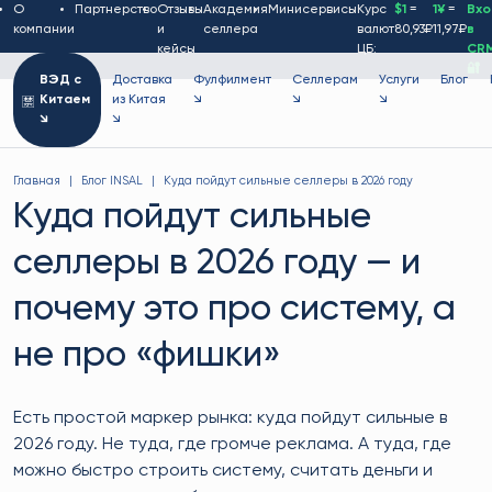
О
Партнерство
Отзывы
Академия
Минисервисы
Курс
$1
=
1¥
=
Вх
компании
и
селлера
валют
80,93₽
11,97₽
в
кейсы
ЦБ:
CR
🔐
ВЭД с
Доставка
Фулфилмент
Селлерам
Услуги
Блог
Китаем
из Китая
↘
↘
↘
↘
↘
Главная
Блог INSAL
Куда пойдут сильные селлеры в 2026 году
Куда пойдут сильные
селлеры в 2026 году — и
почему это про систему, а
не про «фишки»
Есть простой маркер рынка: куда пойдут сильные в
2026 году. Не туда, где громче реклама. А туда, где
можно быстро строить систему, считать деньги и