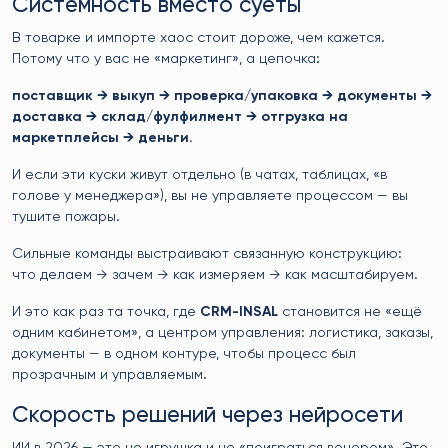
Системность вместо суеты
В товарке и импорте хаос стоит дороже, чем кажется.
Потому что у вас не «маркетинг», а цепочка:
поставщик → выкуп → проверка/упаковка → документы →
доставка → склад/фулфилмент → отгрузка на
маркетплейсы → деньги.
И если эти куски живут отдельно (в чатах, таблицах, «в
голове у менеджера»), вы не управляете процессом — вы
тушите пожары.
Сильные команды выстраивают связанную конструкцию:
что делаем → зачем → как измеряем → как масштабируем.
И это как раз та точка, где
CRM-INSAL
становится не «ещё
одним кабинетом», а центром управления: логистика, заказы,
документы — в одном контуре, чтобы процесс был
прозрачным и управляемым.
Скорость решений через нейросети