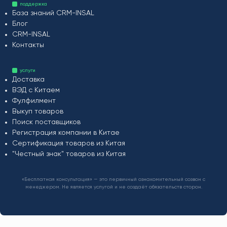
поддержка
База знаний CRM-INSAL
Блог
CRM-INSAL
Контакты
услуги
Доставка
ВЭД с Китаем
Фулфилмент
Выкуп товаров
Поиск поставщиков
Регистрация компании в Китае
Сертификация товаров из Китая
"Честный знак" товаров из Китая
«Бесплатная консультация» — это первичный ознакомительный созвон с
менеджером. Не является услугой и не создаёт обязательств сторон.