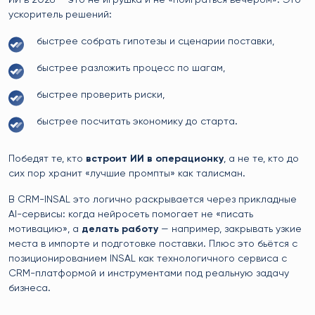
ИИ в 2026 — это не игрушка и не «поиграться вечером». Это
ускоритель решений:
быстрее собрать гипотезы и сценарии поставки,
быстрее разложить процесс по шагам,
быстрее проверить риски,
быстрее посчитать экономику до старта.
Победят те, кто
встроит ИИ в операционку
, а не те, кто до
сих пор хранит «лучшие промпты» как талисман.
В CRM-INSAL это логично раскрывается через прикладные
AI-сервисы: когда нейросеть помогает не «писать
мотивацию», а
делать работу
— например, закрывать узкие
места в импорте и подготовке поставки. Плюс это бьётся с
позиционированием INSAL как технологичного сервиса с
CRM-платформой и инструментами под реальную задачу
бизнеса.