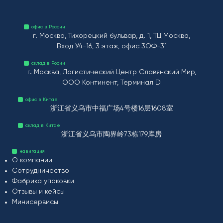
офис в России
г. Москва, Тихорецкий бульвар, д. 1, ТЦ Москва,
Вход У4-16, 3 этаж, офис 3ОФ-31
склад в Росии
г. Москва, Логистический Центр Славянский Мир,
ООО Континент, Терминал D
офис в Китае
浙江省义乌市中福广场4号楼16层1608室
склад в Китае
浙江省义乌市陶界岭73栋179库房
навигация
О компании
Сотрудничество
Фабрика упаковки
Отзывы и кейсы
Минисервисы