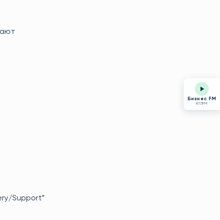
вают
Бизнес FM
87.5FM
ry/Support”