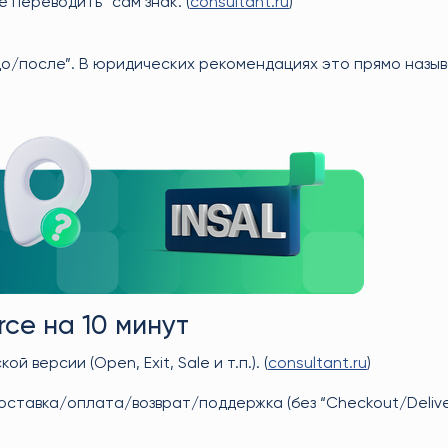
 переводить” сам знак. (
consultant.ru
)
“до/после”. В юридических рекомендациях это прямо назы
ce на 10 минут
 версии (Open, Exit, Sale и т.п.). (
consultant.ru
)
тавка/оплата/возврат/поддержка (без “Checkout/Delive