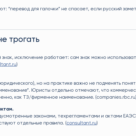
т: “перевод для галочки” не спасает, если русский заме
не трогать
 знак, исключение работает: сам знак можно использоват
ltant.ru
)
юридического), но на практике важно не подменять понят
аименование”. Юристы отдельно отмечают, что коммерче
нно, как ТЗ/фирменное наименование. (companies.rbc.ru
актам.
редусмотренные законами, техрегламентами и актами ЕАЭС
твуют отдельные правила. (
consultant.ru
)