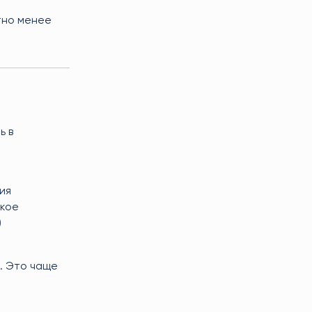
тно менее
ь в
ия
ское
)
. Это чаще