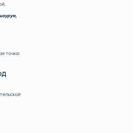
ой.
шоурум,
ая точка:
од
ительской