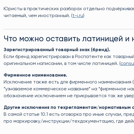
Юристы в практических разборах отдельно подчёркиваю
читаемый, чем иностранный. (
t-j.ru
)
Что можно оставить латиницей и 
Зарегистрированный товарный знак (бренд).
Если бренд зарегистрирован в Роспатенте как товарный
оригинальном написании, в том числе латиницей. (
consu
Фирменное наименование.
Исключение также есть для фирменного наименования (
“узнаваемое коммерческое название” на “фирменное н
обозначение исключением не прикрывается так же увере
Другие исключения по техрегламентам/нормативным 
В самой статье 10.1 есть оговорка про иные случаи, п
про маркировку/инструкции/техдокументацию, где дейс