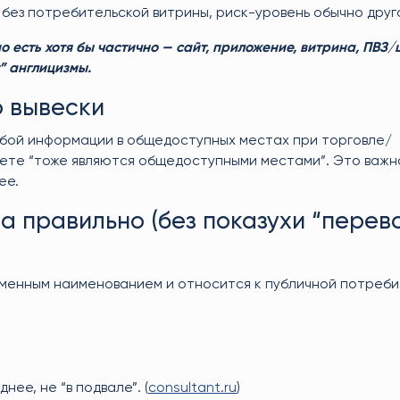
B без потребительской витрины, риск-уровень обычно друг
 есть хотя бы частично — сайт, приложение, витрина, ПВЗ/
” англицизмы.
о вывески
юбой информации в общедоступных местах при торговле/
нете “тоже являются общедоступными местами”. Это важн
ее.
а правильно (без показухи “перев
рменным наименованием и относится к публичной потреб
ее, не “в подвале”. (
consultant.ru
)