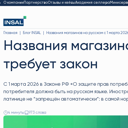
О компании
Партнерство
Отзывы и кейсы
Академия селлера
Минисерв
Главная
Блог INSAL
Названия магазинов на русском с 1 марта 2026
Названия магазино
требует закон
С 1 марта 2026 в Законе РФ «О защите прав потреб
потребителя должна быть на русском языке. Иностра
латинице не “запрещён автоматически”: в самой но
4 минуты
973 слова