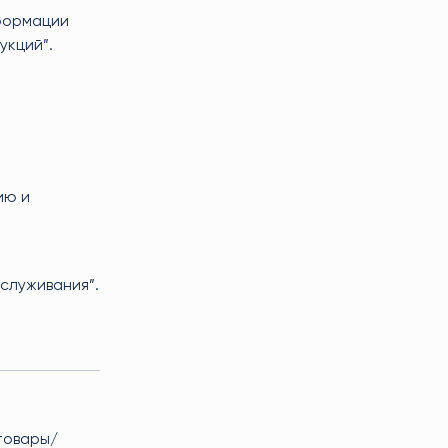
формации
укций”.
ию и
служивания”.
 товары/