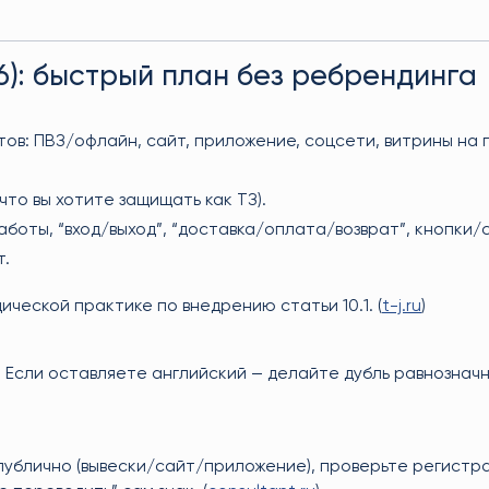
26): быстрый план без ребрендинга
в: ПВЗ/офлайн, сайт, приложение, соцсети, витрины на 
что вы хотите защищать как ТЗ).
боты, “вход/выход”, “доставка/оплата/возврат”, кнопки/с
т.
ической практике по внедрению статьи 10.1. (
t-j.ru
)
 Если оставляете английский — делайте дубль равнозначн
 публично (вывески/сайт/приложение), проверьте регистр