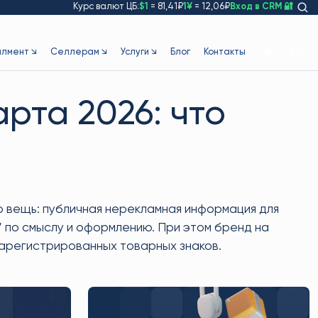
Курс валют ЦБ:
$1
= 81,41₽
1¥
= 12,06₽
Вход в CRM 🔐
лмент ↘
Селлерам ↘
Услуги ↘
Блог
Контакты
рта 2026: что
ую вещь: публичная нерекламная информация для
х” по смыслу и оформлению. При этом бренд на
зарегистрированных товарных знаков.