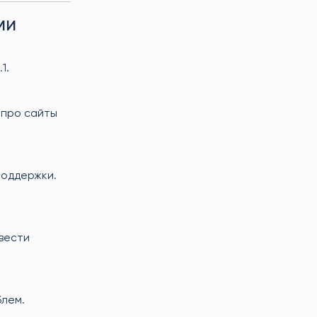
ми
1.
а про сайты
поддержки.
авести
блем.