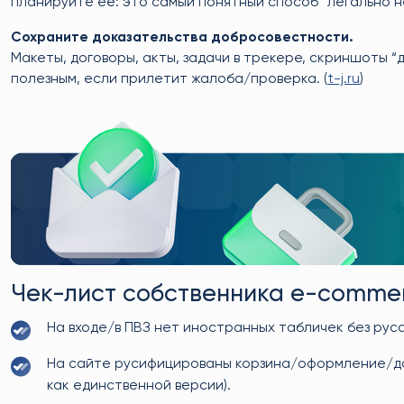
планируйте её: это самый понятный способ “легально не
Сохраните доказательства добросовестности.
Макеты, договоры, акты, задачи в трекере, скриншоты 
полезным, если прилетит жалоба/проверка. (
t-j.ru
)
Чек-лист собственника e-commer
На входе/в ПВЗ нет иностранных табличек без русской
На сайте русифицированы корзина/оформление/дос
как единственной версии).