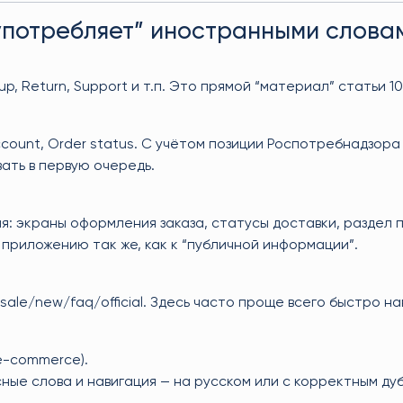
употребляет” иностранными слова
up, Return, Support и т.п. Это прямой “материал” статьи 10.
 Account, Order status. С учётом позиции Роспотребнадзор
ать в первую очередь.
: экраны оформления заказа, статусы доставки, раздел 
риложению так же, как к “публичной информации”.
ale/new/faq/official. Здесь часто проще всего быстро н
e-commerce).
сные слова и навигация — на русском или с корректным ду