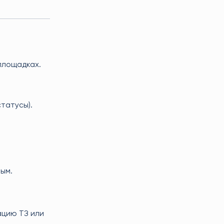
площадках.
татусы).
ым.
ацию ТЗ или