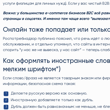
услуги физлицам для личных нужд). Если у вас чистый B2
Важно: у большинства e-commerce бизнесов B2C всё равно
страницы в соцсетях. И именно там чаще всего “вылезают
Онлайн тоже попадает или тольк
Роспотребнадзор публично пояснил, что речь идёт о л
обслуживании, и отдельно упомянул, что сайты в интер
спорить “у нас же не вывеска, у нас сайт” — теперь слаб
Как оформлять иностранные слов
мелким шрифтом”)
Если слово/фраза не является товарным знаком или фи
информации, безопасная схема такая:
Делаете русскую версию как основную.
Иностранную добавляете только как дубль.
Дубль должен быть равнозначным: не меньше, не бледн