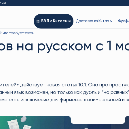
исы
ВЭД с Китаем ↘
Доставка из Китая ↘
Фулфи
: что требует закон
в на русском с 1 ма
ителей» действует новая статья 10.1. Она про прост
нный язык возможен, но только как дубль и “на равны
рме есть исключение для фирменных наименований и 