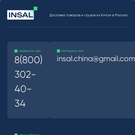
Доставка товаров и грузов из Китая в Россию
позвоните нам
напишите нам
insal.china@gmail.co
8(800)
302-
40-
34
офис в России