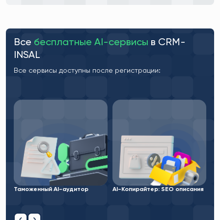
Все
бесплатные AI-сервисы
в CRM-
INSAL
Все сервисы доступны после регистрации:
AI-Архитектор инфографики
AI
AI-Копирайтер: SEO описания