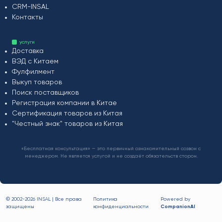
CRM-INSAL
Контакты
услуги
Доставка
ВЭД с Китаем
Фулфилмент
Выкуп товаров
Поиск поставщиков
Регистрация компании в Китае
Сертификация товаров из Китая
"Честный знак" товаров из Китая
«Бесплатная консультация» — это первичный ознакомительный созвон с
менеджером. Не является услугой и не создаёт обязательств сторон.
© 2002-
2026 INSAL | Все права
Политика
Powered by
защищены
конфиденциальности
CompanionAI