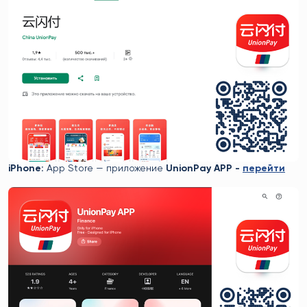
iPhone:
App Store — приложение
UnionPay APP -
перейти