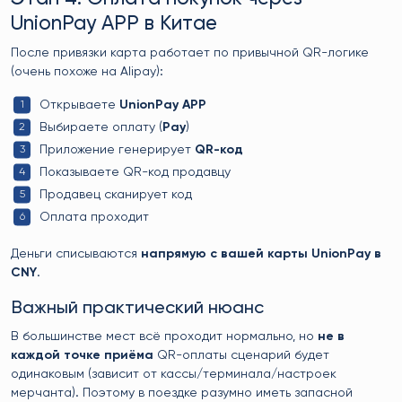
UnionPay APP в Китае
После привязки карта работает по привычной QR-логике
(очень похоже на Alipay):
Открываете
UnionPay APP
Выбираете оплату (
Pay
)
Приложение генерирует
QR-код
Показываете QR-код продавцу
Продавец сканирует код
Оплата проходит
Деньги списываются
напрямую с вашей карты UnionPay в
CNY
.
Важный практический нюанс
В большинстве мест всё проходит нормально, но
не в
каждой точке приёма
QR-оплаты сценарий будет
одинаковым (зависит от кассы/терминала/настроек
мерчанта). Поэтому в поездке разумно иметь запасной