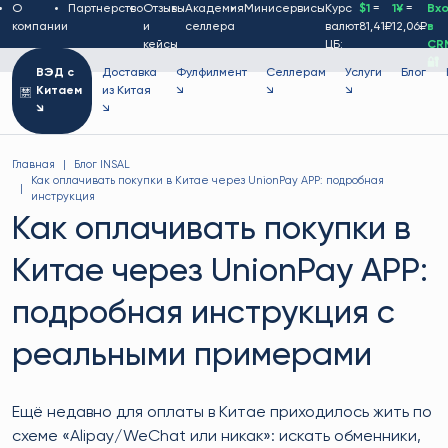
О
Партнерство
Отзывы
Академия
Минисервисы
Курс
$1
=
1¥
=
Вх
компании
и
селлера
валют
81,41₽
12,06₽
в
кейсы
ЦБ:
CR
🔐
ВЭД с
Доставка
Фулфилмент
Селлерам
Услуги
Блог
Китаем
из Китая
↘
↘
↘
↘
↘
Главная
Блог INSAL
Как оплачивать покупки в Китае через UnionPay APP: подробная
инструкция
Как оплачивать покупки в
Китае через UnionPay APP:
подробная инструкция с
реальными примерами
Ещё недавно для оплаты в Китае приходилось жить по
схеме «Alipay/WeChat или никак»: искать обменники,