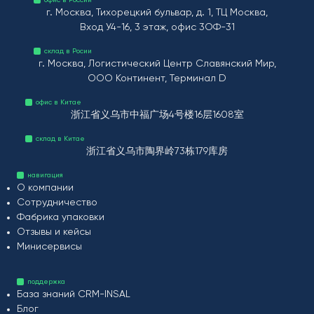
г. Москва, Тихорецкий бульвар, д. 1, ТЦ Москва,
Вход У4-16, 3 этаж, офис 3ОФ-31
склад в Росии
г. Москва, Логистический Центр Славянский Мир,
ООО Континент, Терминал D
офис в Китае
浙江省义乌市中福广场4号楼16层1608室
склад в Китае
浙江省义乌市陶界岭73栋179库房
навигация
О компании
Сотрудничество
Фабрика упаковки
Отзывы и кейсы
Минисервисы
поддержка
База знаний CRM-INSAL
Блог