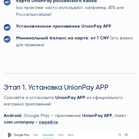
Карта UnionPay российского банка
(на практике часто используют, например, АТБ или
Россельхозбанк)
Установленное приложение UnionPay APP
Минимальный баланс на карте: от 1 CNY
(это важно
для привязки)
Этап 1. Установка UnionPay APP
Скачайте и установите
UnionPay APP
из официального
магазина приложений:
Android:
Google Play — приложение
UnionPay APP
, пакет
com.unionpay -
перейти