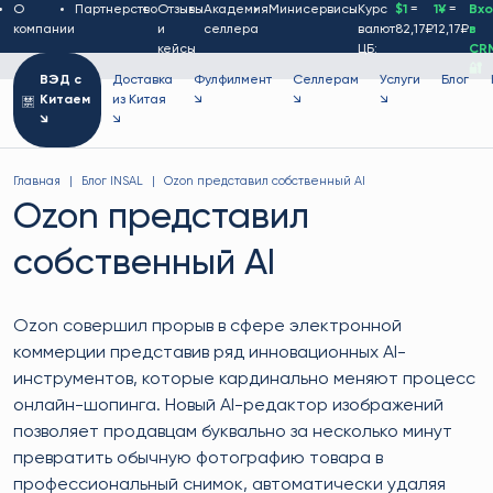
О
Партнерство
Отзывы
Академия
Минисервисы
Курс
$1
=
1¥
=
Вх
компании
и
селлера
валют
82,17₽
12,17₽
в
кейсы
ЦБ:
CR
🔐
ВЭД с
Доставка
Фулфилмент
Селлерам
Услуги
Блог
Китаем
из Китая
↘
↘
↘
↘
↘
Главная
Блог INSAL
Ozon представил собственный AI
Ozon представил
собственный AI
Ozon совершил прорыв в сфере электронной
коммерции представив ряд инновационных AI-
инструментов, которые кардинально меняют процесс
онлайн-шопинга. Новый AI-редактор изображений
позволяет продавцам буквально за несколько минут
превратить обычную фотографию товара в
профессиональный снимок, автоматически удаляя