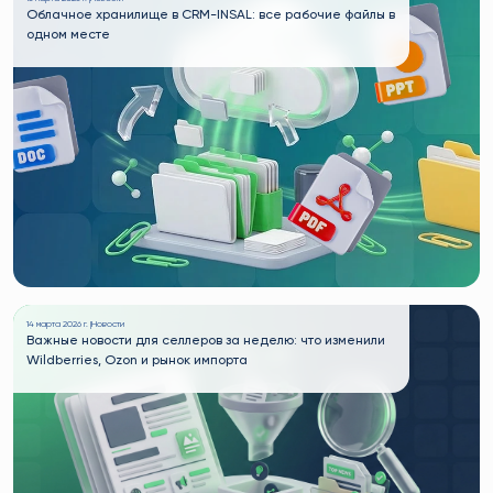
Облачное хранилище в CRM-INSAL: все рабочие файлы в
одном месте
14 марта 2026 г. |
Новости
Важные новости для селлеров за неделю: что изменили
Wildberries, Ozon и рынок импорта