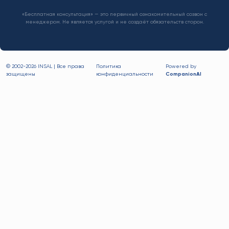
«Бесплатная консультация» — это первичный ознакомительный созвон с
менеджером. Не является услугой и не создаёт обязательств сторон.
© 2002-
2026 INSAL | Все права
Политика
Powered by
защищены
конфиденциальности
CompanionAI