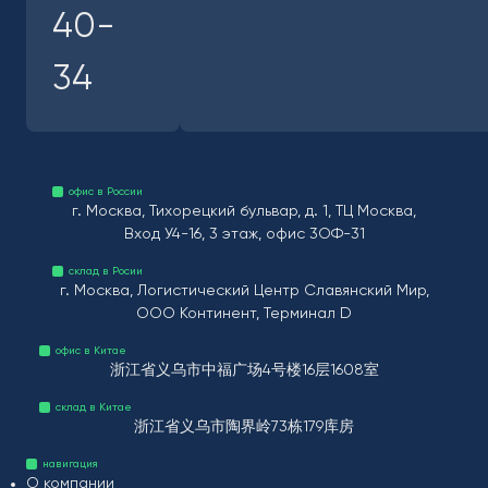
40-
34
офис в России
г. Москва, Тихорецкий бульвар, д. 1, ТЦ Москва,
Вход У4-16, 3 этаж, офис 3ОФ-31
склад в Росии
г. Москва, Логистический Центр Славянский Мир,
ООО Континент, Терминал D
офис в Китае
浙江省义乌市中福广场4号楼16层1608室
склад в Китае
浙江省义乌市陶界岭73栋179库房
навигация
О компании