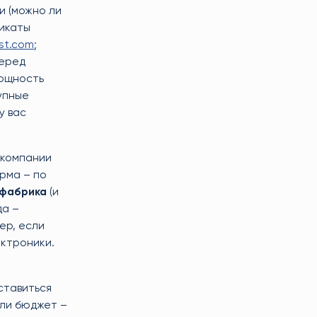
и (можно ли
фикаты
st.com
;
перед
мощность
рупные
 у вас
 компании
ирма – по
фабрика
(и
да –
ер, если
ектроники.
ставиться
или бюджет –