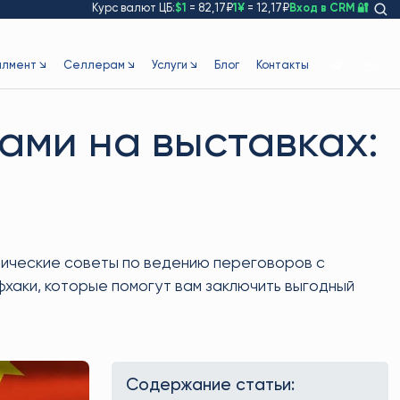
Курс валют ЦБ:
$1
= 82,17₽
1¥
= 12,17₽
Вход в CRM 🔐
лмент ↘
Селлерам ↘
Услуги ↘
Блог
Контакты
ами на выставках:
ктические советы по ведению переговоров с
фхаки, которые помогут вам заключить выгодный
Содержание статьи: