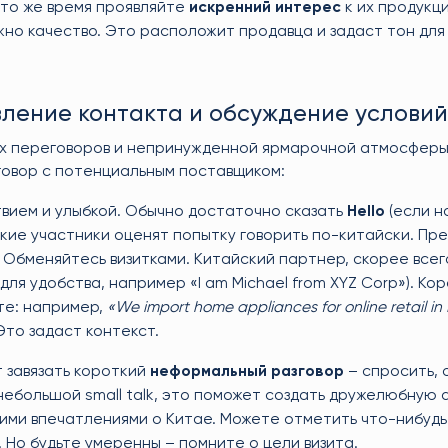
 то же время проявляйте
искренний интерес
к их продукци
но качество. Это расположит продавца и задаст тон для
ление контакта и обсуждение условий
х переговоров и непринужденной ярмарочной атмосферы
говор с потенциальным поставщиком:
вием и улыбкой. Обычно достаточно сказать
Hello
(если н
кие участники оценят попытку говорить по-китайски. Пре
 Обменяйтесь визитками. Китайский партнер, скорее всег
для удобства, например «I am Michael from XYZ Corp»). Ко
те: например,
«We import home appliances for online retail in 
 Это задаст контекст.
 завязать короткий
неформальный разговор
– спросить, 
 небольшой small talk, это поможет создать дружелюбную
ми впечатлениями о Китае. Можете отметить что-нибудь
). Но будьте умеренны – помните о цели визита.