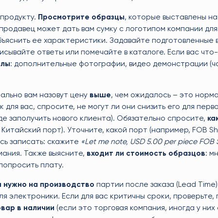
продукту.
Просмотрите образцы
, которые выставлены на
продавец может дать вам сумку с логотипом компании для
ъяснить ее характеристики. Задавайте подготовленные 
исывайте ответы или помечайте в каталоге. Если вас что
алы
: дополнительные фотографии, видео демонстрации (ч
чально вам назовут цену
выше
, чем ожидалось – это норм
 для вас, спросите, не могут ли они снизить его для перво
де заполучить нового клиента). Обязательно спросите,
ка
 Китайский порт). Уточните, какой порт (например, FOB S
ясь записать: скажите
«Let me note, USD 5.00 per piece FOB 
ания. Также выясните,
входит ли стоимость образцов
: м
попросить плату.
и нужно на производство
партии после заказа (Lead Time
я электроники. Если для вас критичны сроки, проверьте, 
овар в наличии
(если это торговая компания, иногда у них