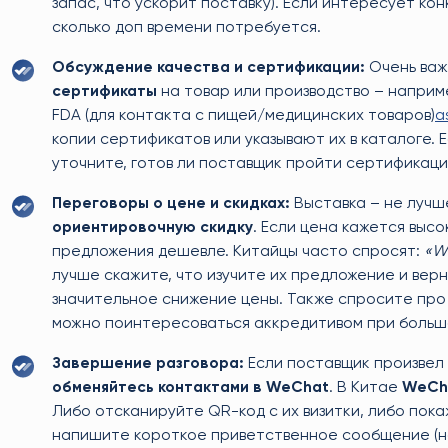
запас, что ускорит поставку). Если интересует ко
сколько доп времени потребуется.
Обсуждение качества и сертификации:
Очень важ
сертификаты
на товар или производство – например
FDA (для контакта с пищей/медицинских товаров)
a
копии сертификатов или указывают их в каталоге. 
уточните, готов ли поставщик пройти сертификаци
Переговоры о цене и скидках:
Выставка – не лучш
ориентировочную скидку
. Если цена кажется выс
предложения дешевле. Китайцы часто спросят:
«Wh
лучше скажите, что изучите их предложение и верн
значительное снижение цены. Также спросите пр
можно поинтересоваться аккредитивом при больш
Завершение разговора:
Если поставщик произвел
обменяйтесь контактами в WeChat
. В Китае
WeCha
Либо отсканируйте QR-код с их визитки, либо пок
напишите короткое приветственное сообщение (наприм