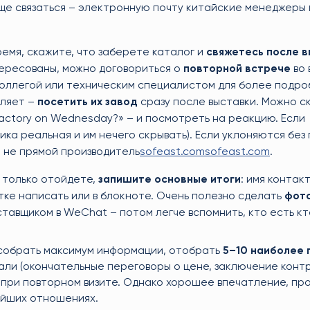
проще связаться – электронную почту китайские менеджер
емя, скажите, что заберете каталог и
свяжетесь после 
тересованы, можно договориться о
повторной встрече
во 
 коллегой или техническим специалистом для более подро
оляет –
посетить их завод
сразу после выставки. Можно с
r factory on Wednesday?» – и посмотреть на реакцию. Если
ка реальная и им нечего скрывать). Если уклоняются без
а не прямой производитель
sofeast.com
sofeast.com
.
 только отойдете,
запишите основные итоги
: имя контак
тке написать или в блокноте. Очень полезно сделать
фото
ставщиком в WeChat – потом легче вспомнить, кто есть кт
е собрать максимум информации, отобрать
5–10 наиболее
али (окончательные переговоры о цене, заключение конт
 при повторном визите. Однако хорошее впечатление, пр
ейших отношениях.