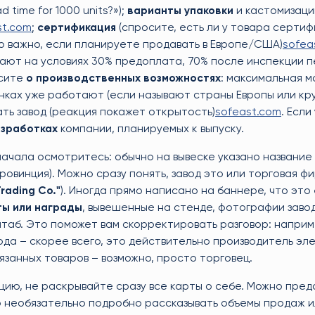
d time for 1000 units?»);
варианты упаковки
и кастомизаци
st.com
;
сертификация
(спросите, есть ли у товара серти
о важно, если планируете продавать в Европе/США)
sofea
ают на условиях 30% предоплата, 70% после инспекции 
осите
о производственных возможностях
: максимальная 
 рынках уже работают (если называют страны Европы или к
ать завод (реакция покажет открытость)
sofeast.com
. Если
азработках
компании, планируемых к выпуску.
начала осмотритесь: обычно на вывеске указано название
провинция). Можно сразу понять, завод это или торговая ф
Trading Co."
). Иногда прямо написано на баннере, что это
ы или награды
, вывешенные на стенде, фотографии заво
аб. Это поможет вам скорректировать разговор: наприм
ода – скорее всего, это действительно производитель эл
связанных товаров – возможно, просто торговец.
ю, не раскрывайте сразу все карты о себе. Можно пред
Но необязательно подробно рассказывать объемы продаж 