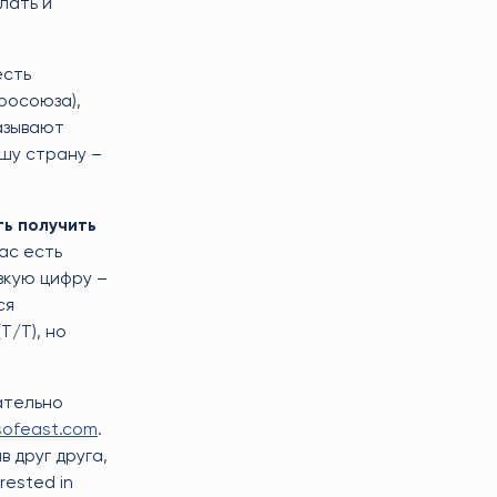
лать и
есть
вросоюза),
азывают
ашу страну –
ь получить
вас есть
зкую цифру –
ся
T/T), но
ательно
sofeast.com
.
 друг друга,
rested in