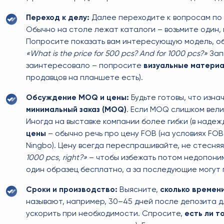
Переход к делу:
Далее переходите к вопросам по 
Обычно на столе лежат каталоги – возьмите один, 
Попросите показать вам интересующую модель, об
«What is the price for 500 pcs? And for 1000 pcs?»
Зап
заинтересовало – попросите
визуальные матери
продавцов на планшете есть).
Обсуждение MOQ и цены:
Будьте готовы, что изна
минимальный заказ (MOQ)
. Если MOQ слишком велик
Иногда на выставке компании более гибки (в надеж
цены
– обычно речь про цену FOB (на условиях FOB
Ningbo). Цену всегда переспрашивайте, не стесня
1000 pcs, right?»
– чтобы избежать потом недопоним
один образец бесплатно, а за последующие могут 
Сроки и производство:
Выясните,
сколько времен
называют, например, 30–45 дней после депозита дл
ускорить при необходимости. Спросите,
есть ли т