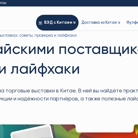
исы
ВЭД с Китаем ↘
Доставка из Китая ↘
Фулфи
ыставках: советы, проверка и лайфхаки
айскими поставщик
 и лайфхаки
 на торговые выставки в Китае. В ней вы найдёте пра
кции и надёжности партнёров, а также полезные лай