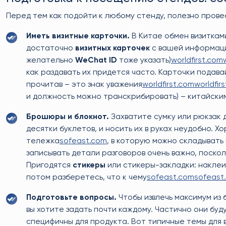
Перед тем как подойти к любому стенду, полезно про
Иметь визитные карточки.
В Китае обмен визитками
достаточно
визитных карточек
с вашей информацие
желательно
WeChat ID
тоже указать)
worldfirst.com
как раздавать их придется часто. Карточки подава
прочитав – это знак уважения
worldfirst.com
worldfir
и должность можно транскрибировать) – китайски
Брошюры и блокнот.
Захватите сумку или рюкзак 
десятки буклетов, и носить их в руках неудобно. 
тележка
sofeast.com
, в которую можно складыват
записывать детали разговоров очень важно, поскол
Пригодятся
стикеры
или стикеры-закладки: наклеив
потом разберетесь, что к чему
sofeast.com
sofeast
Подготовьте вопросы.
Чтобы извлечь максимум из
вы хотите задать почти каждому. Частично они буду
специфичны для продукта. Вот типичные темы для 