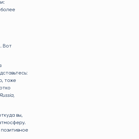
и:
 более
. Вот
а
дставьтесь:
о, тоже
ротко
Russia,
откуда вы,
 атмосферу.
 позитивное