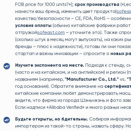
FOB price for 1000 units?»);
срок производства
(«Lea
нанести ваш бренд, изменить цвет продукта)
sofea
качества/безопасности – CE, FDA, RoHS – особенн
условия оплаты
(обычно китайские фабрики работ
отгрузкой
sofeast.com
– уточните это). Также спр
(сколько штук в месяц могут выпускать), на каких
бренды – плюс к надежности), готовы ли они показ
стартап и важны инновации – спросите о
новых р
Изучите экспонента на месте.
Подходя к стенду, с
(часто и на китайском, и на английском) и регион (
названиям (например,
"Manufacturer Co., Ltd."
vs.
"
год основания). Обратите внимание на
сертификат
китайские компании любят демонстрировать масшт
видите, что фирма из города Шэньчжэнь и фото зав
Если надписи «Alibaba Verified» и много разных не
Будьте открыты, но бдительны.
Собирая информаци
импортером из такой-то страны, назвать сферу. 