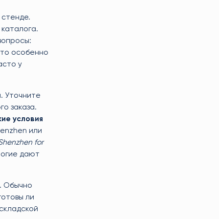
 стенде.
 каталога.
вопросы:
-то особенно
асто у
а. Уточните
го заказа.
кие условия
henzhen или
Shenzhen for
ногие дают
). Обычно
готовы ли
 складской