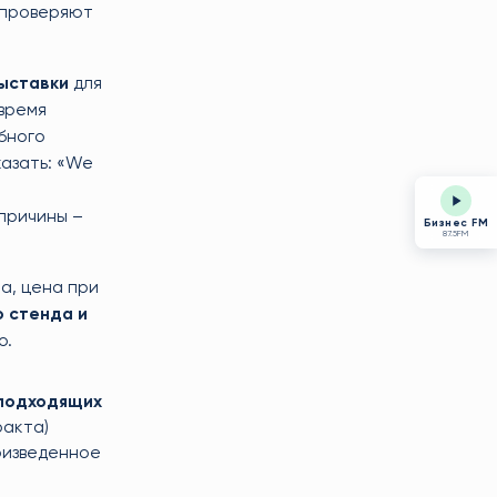
ы проверяют
выставки
для
время
бного
казать: «We
 причины –
Бизнес FM
87.5FM
та, цена при
 стенда и
о.
 подходящих
ракта)
оизведенное