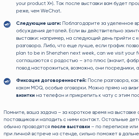
your product X»). Так после выставки вам будет 
реже, чем WeChat.
Следующие шаги:
Поблагодарите за уделенное вр
обсуждения деталей. Если вы действительно заин
выставки: например, на следующий день прийти с
разговора. Либо, что еще лучше, если график позв
plan to be in Shenzhen next week, can we visit you
соглашаются с радостью – это плюс (значит, фабри
повод насторожиться, возможно, они посредники, 
Фиксация договоренностей:
После разговора, как
каком MOQ, особые оговорки. Можно прямо на визи
визитки
на телефон и прикрепить к чату с этим по
Помните, ваша задача – за короткое время на выставк
поставщиков и наладить с ними контакт. Остальные дет
обычно проводятся
после выставки
– по переписке или
при личной встрече на стенде, сильно поможет в дальн