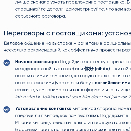
лучше сначала узнать предложение поставщика. В
спрашивайте детали, демонстрируйте, что вам важ
серьезного разговора.
Переговоры с поставщиками: установ
Деловое общение на выставке – сочетание официальны
несколько рекомендаций, как эффективно провести раз
Начало разговора:
Подойдите к стенду с приветст
международной выставке) или
你好 (níhǎo)
– китайс
назовите имя и компанию, которую представляете.
назовет свое имя (часто они берут
английское имя
скажите, чем занимается ваша фирма и что вы ище
interested in talking about your blenders and juicers»
.
Установление контакта:
Китайская сторона может
впервые ли в Китае, как вам выставка. Поддержите
Многие китайцы действительно интересуются ваши
(красивый город, понравилась китайская еда и т.д.