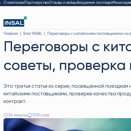
О компании
Партнерство
Отзывы и кейсы
Академия селлера
Минисерв
Главная
Блог INSAL
Переговоры с китайскими поставщиками на в
Переговоры с кит
советы, проверка
Это третья статья из серии, посвящённой поездкам
китайскими поставщиками, проверке качества проду
контракт.
34 минуты
7559 слов