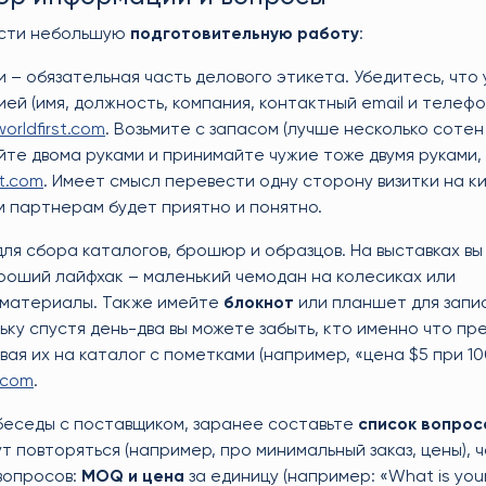
вести небольшую
подготовительную работу
:
 – обязательная часть делового этикета. Убедитесь, что 
й (имя, должность, компания, контактный email и телефо
worldfirst.com
. Возьмите с запасом (лучше несколько сотен 
йте двома руками и принимайте чужие тоже двумя руками,
st.com
. Имеет смысл перевести одну сторону визитки на к
м партнерам будет приятно и понятно.
для сбора каталогов, брошюр и образцов. На выставках в
Хороший лайфхак – маленький чемодан на колесиках или
ь материалы. Также имейте
блокнот
или планшет для запи
ьку спустя день-два вы можете забыть, кто именно что пр
ая их на каталог с пометками (например, «цена $5 при 10
.com
.
 беседы с поставщиком, заранее составьте
список вопрос
т повторяться (например, про минимальный заказ, цены), 
вопросов:
MOQ и цена
за единицу (например: «What is yo