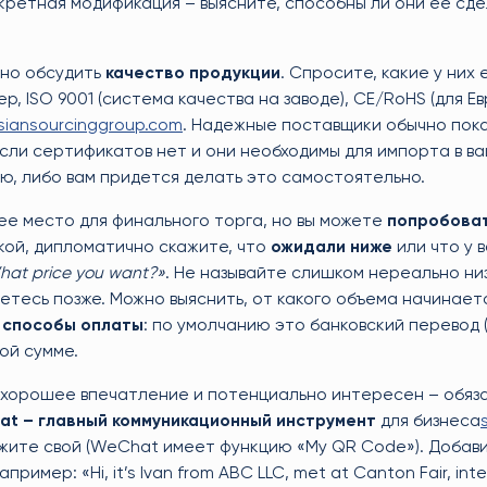
нкретная модификация – выясните, способны ли они ее сде
но обсудить
качество продукции
. Спросите, какие у них 
, ISO 9001 (система качества на заводе), CE/RoHS (для Е
siansourcinggroup.com
. Надежные поставщики обычно пок
Если сертификатов нет и они необходимы для импорта в в
ю, либо вам придется делать это самостоятельно.
ее место для финального торга, но вы можете
попробоват
окой, дипломатично скажите, что
ожидали ниже
или что у 
at price you want?»
. Не называйте слишком нереально ни
етесь позже. Можно выяснить, от какого объема начинает
о
способы оплаты
: по умолчанию это банковский перевод (
ой сумме.
 хорошее впечатление и потенциально интересен – обяз
t – главный коммуникационный инструмент
для бизнеса
ажите свой (WeChat имеет функцию «My QR Code»). Добавив
ер: «Hi, it’s Ivan from ABC LLC, met at Canton Fair, inte