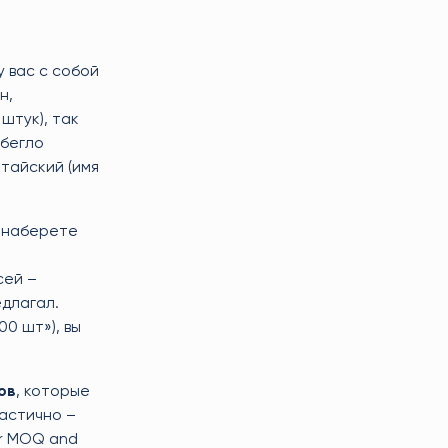
у вас с собой
н,
штук), так
 бегло
итайский (имя
ы наберете
сей –
едлагал.
00 шт»), вы
ов
, которые
частично –
ur MOQ and