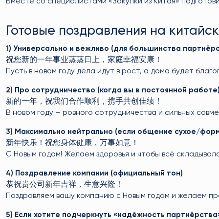
Вместе со специалистами «Закупки из Китая» подготов
Готовые поздравления на китайск
1) Универсально и вежливо (для большинства партнёро
祝您新的一年事业蒸蒸日上，家庭幸福安康！
Пусть в новом году дела идут в рост, а дома будет благ
2) Про сотрудничество (когда вы в постоянной работе
新的一年，祝我们合作顺利，携手共创佳绩！
В новом году — ровного сотрудничества и сильных совме
3) Максимально нейтрально (если общение сухое/фор
新年快乐！祝您身体健康，万事如意！
С Новым годом! Желаем здоровья и чтобы всё складывало
4) Поздравление компании (официальный тон)
恭祝贵公司新年吉祥，生意兴隆！
Поздравляем вашу компанию с Новым годом и желаем пр
5) Если хотите подчеркнуть «надёжность партнёрства