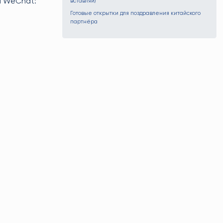
и WeChat:
вставляй)
Готовые открытки для поздравления китайского
партнёра