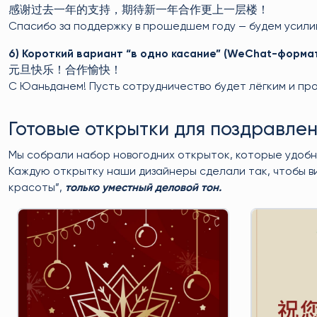
感谢过去一年的支持，期待新一年合作更上一层楼！
Спасибо за поддержку в прошедшем году — будем усилив
6) Короткий вариант “в одно касание” (WeChat-форма
元旦快乐！合作愉快！
С Юаньданем! Пусть сотрудничество будет лёгким и пр
Готовые открытки для поздравле
Мы собрали набор новогодних открыток, которые удобн
Каждую открытку наши дизайнеры сделали так, чтобы в
красоты”,
только уместный деловой тон.