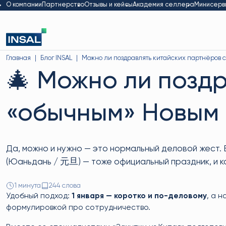
О компании
Партнерство
Отзывы и кейсы
Академия селлера
Минисерв
Главная
Блог INSAL
Можно ли поздравлять китайских партнёров с
🎄 Можно ли поздр
«обычным» Новым 
Да, можно и нужно — это нормальный деловой жест. 
(Юаньдань / 元旦) — тоже официальный праздник, и к
1 минута
244 слова
Удобный подход:
1 января — коротко и по-деловому
, а 
формулировкой про сотрудничество.