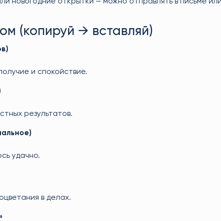
или новогодние открытки — можно отправлять в письме ил
ом (копируй → вставляй)
в)
ополучие и спокойствие.
)
стных результатов.
мальное)
сь удачно.
оцветания в делах.
»