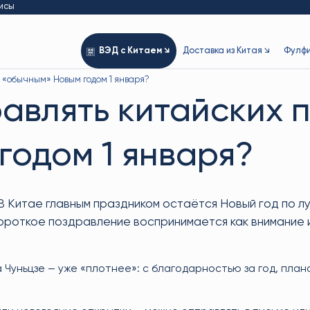
исы
ВЭД с Китаем ↘
Доставка из Китая ↘
Фулфи
 «обычным» Новым годом 1 января?
авлять китайских 
годом 1 января?
В Китае главным праздником остаётся Новый год по лу
ороткое поздравление воспринимается как внимание 
на Чуньцзе — уже «плотнее»: с благодарностью за год, пла