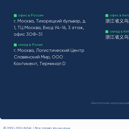
офис в России
офис в Кит
г. Москва, Тихорецкий бульвар, д.
浙江省义乌市
1, ТЦ Москва, Вход У4-16, 3 этаж,
склад в Ки
офис 3ОФ-31
浙江省义乌市
склад в Росии
г. Москва, Логистический Центр
Славянский Мир, ООО
Континент, Терминал D
«Бесплатная консультация
© 2002-
2026 INSAL | Все права защищены