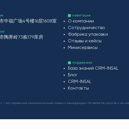
ае
навигация
中福广场4号楼16层1608室
О компании
Сотрудничество
тае
Фабрика упаковки
陶界岭73栋179库房
Отзывы и кейсы
Минисервисы
поддержка
База знаний CRM-INSAL
Блог
CRM-INSAL
Контакты
» — это первичный ознакомительный созвон с менеджером. Не является услугой и не соз