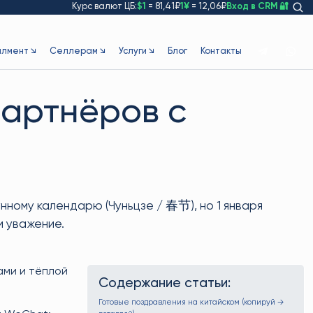
Курс валют ЦБ:
$1
= 81,41₽
1¥
= 12,06₽
Вход в CRM 🔐
лмент ↘
Селлерам ↘
Услуги ↘
Блог
Контакты
партнёров с
нному календарю (Чуньцзе / 春节), но 1 января
и уважение.
нами и тёплой
Содержание статьи:
Готовые поздравления на китайском (копируй →