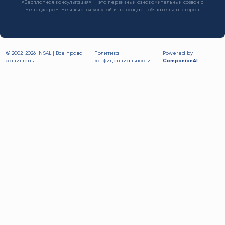
«Бесплатная консультация» — это первичный ознакомительный созвон с
менеджером. Не является услугой и не создаёт обязательств сторон.
© 2002-
2026 INSAL | Все права
Политика
Powered by
защищены
конфиденциальности
CompanionAI