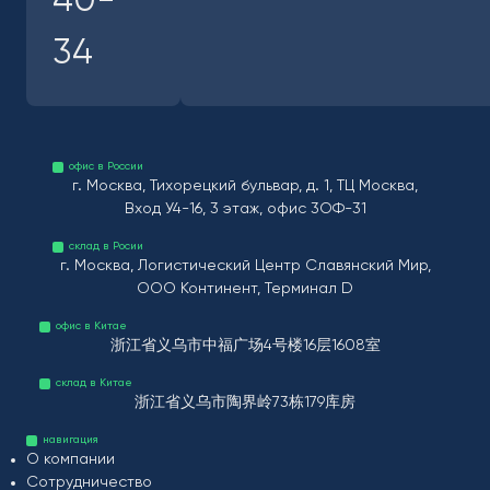
40-
34
офис в России
г. Москва, Тихорецкий бульвар, д. 1, ТЦ Москва,
Вход У4-16, 3 этаж, офис 3ОФ-31
склад в Росии
г. Москва, Логистический Центр Славянский Мир,
ООО Континент, Терминал D
офис в Китае
浙江省义乌市中福广场4号楼16层1608室
склад в Китае
浙江省义乌市陶界岭73栋179库房
навигация
О компании
Сотрудничество