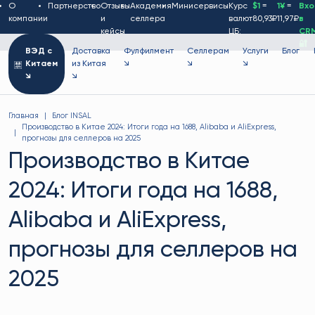
О
Партнерство
Отзывы
Академия
Минисервисы
Курс
$1
=
1¥
=
Вх
компании
и
селлера
валют
80,93₽
11,97₽
в
кейсы
ЦБ:
CR
🔐
ВЭД с
Доставка
Фулфилмент
Селлерам
Услуги
Блог
Китаем
из Китая
↘
↘
↘
↘
↘
Главная
Блог INSAL
Производство в Китае 2024: Итоги года на 1688, Alibaba и AliExpress,
прогнозы для селлеров на 2025
Производство в Китае
2024: Итоги года на 1688,
Alibaba и AliExpress,
прогнозы для селлеров на
2025