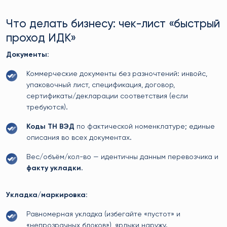
Что делать бизнесу: чек-лист «быстрый
проход ИДК»
Документы:
Коммерческие документы без разночтений: инвойс,
упаковочный лист, спецификация, договор,
сертификаты/декларации соответствия (если
требуются).
Коды ТН ВЭД
по фактической номенклатуре; единые
описания во всех документах.
Вес/объём/кол-во — идентичны данным перевозчика и
факту укладки
.
Укладка/маркировка:
Равномерная укладка (избегайте «пустот» и
«непрозрачных блоков»), ярлыки наружу.