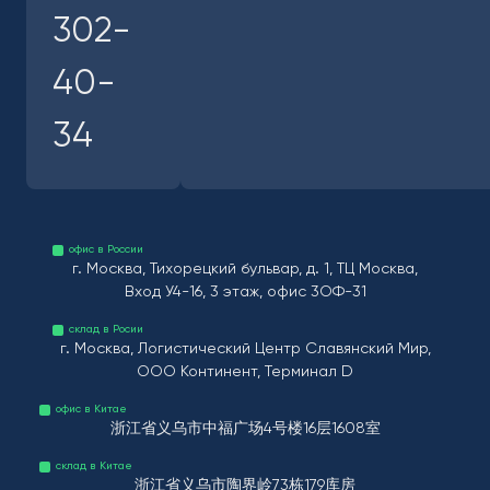
302-
40-
34
офис в России
г. Москва, Тихорецкий бульвар, д. 1, ТЦ Москва,
Вход У4-16, 3 этаж, офис 3ОФ-31
склад в Росии
г. Москва, Логистический Центр Славянский Мир,
ООО Континент, Терминал D
офис в Китае
浙江省义乌市中福广场4号楼16层1608室
склад в Китае
浙江省义乌市陶界岭73栋179库房