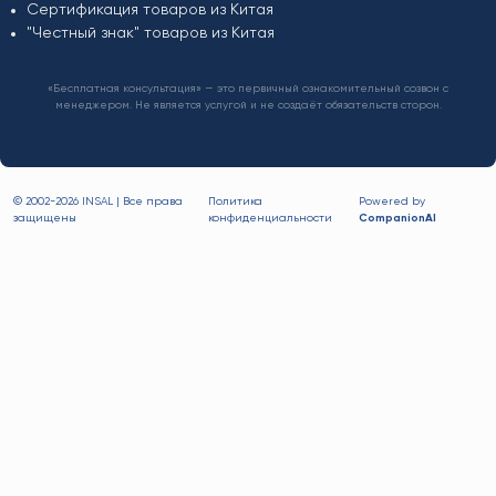
Сертификация товаров из Китая
"Честный знак" товаров из Китая
«Бесплатная консультация» — это первичный ознакомительный созвон с
менеджером. Не является услугой и не создаёт обязательств сторон.
© 2002-
2026 INSAL | Все права
Политика
Powered by
защищены
конфиденциальности
CompanionAI