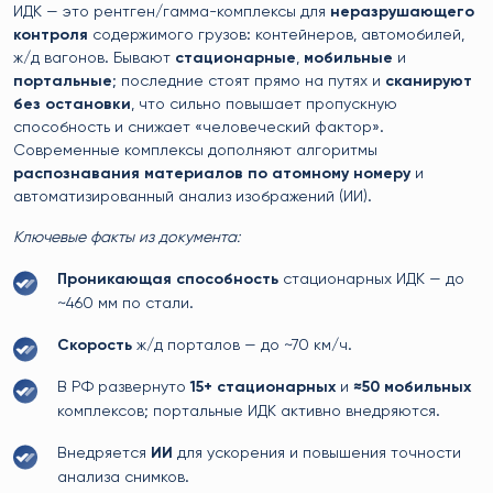
ИДК — это рентген/гамма-комплексы для
неразрушающего
контроля
содержимого грузов: контейнеров, автомобилей,
ж/д вагонов. Бывают
стационарные
,
мобильные
и
портальные
; последние стоят прямо на путях и
сканируют
без остановки
, что сильно повышает пропускную
способность и снижает «человеческий фактор».
Современные комплексы дополняют алгоритмы
распознавания материалов по атомному номеру
и
автоматизированный анализ изображений (ИИ).
Ключевые факты из документа:
Проникающая способность
стационарных ИДК — до
~460 мм по стали.
Скорость
ж/д порталов — до ~70 км/ч.
В РФ развернуто
15+ стационарных
и
≈50 мобильных
комплексов; портальные ИДК активно внедряются.
Внедряется
ИИ
для ускорения и повышения точности
анализа снимков.