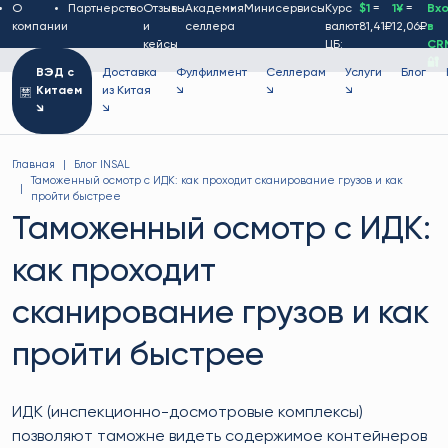
О
Партнерство
Отзывы
Академия
Минисервисы
Курс
$1
=
1¥
=
Вх
компании
и
селлера
валют
81,41₽
12,06₽
в
кейсы
ЦБ:
CR
🔐
ВЭД с
Доставка
Фулфилмент
Селлерам
Услуги
Блог
Китаем
из Китая
↘
↘
↘
↘
↘
Главная
Блог INSAL
Таможенный осмотр с ИДК: как проходит сканирование грузов и как
пройти быстрее
Таможенный осмотр с ИДК:
как проходит
сканирование грузов и как
пройти быстрее
ИДК (инспекционно-досмотровые комплексы)
позволяют таможне видеть содержимое контейнеров