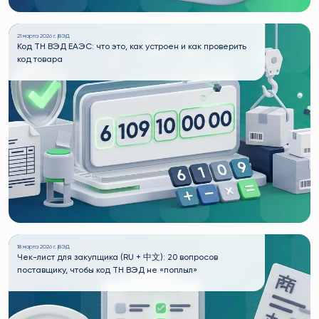
21 марта 2026 г. |
ВЭД
Код ТН ВЭД ЕАЭС: что это, как устроен и как проверить
код товара
18 марта 2026 г. |
ВЭД
Чек-лист для закупщика (RU + 中文): 20 вопросов
поставщику, чтобы код ТН ВЭД не «поплыл»