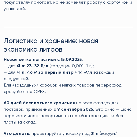
покупателя» помогает, но не заменяет работу с карточкой и
упаковкой.
Логистика и хранение: новая
экономика литров
Новая сетка логистики с 15.09.2025
:
— для
≤1 л
:
23–32 ₽/л
(градации 0,001–1 л);
— для
>1 л
:
46 ₽ за первый литр + 14 ₽/л
за каждый
следующий.
Для «воздушных» коробок и мягких товаров перерасход
сразу бьёт по OPEX.
60 дней бесплатного хранения
на всех складах для
поставок, привезённых
с 9 сентября 2025
. Это окно — шанс
перевести часть ассортимента на «быстрые циклы» без
платы за склад.
Что делать:
проектируйте упаковку под
≤1 л
(вакуум/