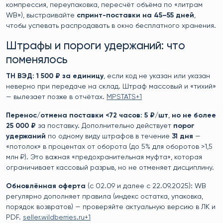
компрессия, переупаковка, пересчёт объёма по «литрам
WB»), выстраивайте
спринт-поставки на 45–55 дней
,
чтобы успевать распродавать в окно бесплатного хранения.
Штрафы и пороги удержаний: что
поменялось
ТН ВЭД
:
1 500 ₽ за единицу
, если код не указан или указан
неверно при передаче на склад. Штраф массовый и «тихий»
— вылезает позже в отчётах.
MPSTATS+1
Перенос/отмена поставки <72 часов
:
5 ₽/шт
,
но не более
25 000 ₽
за поставку. Дополнительно действует
порог
удержаний
по одному виду штрафов в течение
31 дня
—
«потолок» в процентах от оборота (до 5% для оборотов >1,5
млн ₽). Это важная «предохранительная муфта», которая
ограничивает кассовый разрыв, но не отменяет дисциплину.
Обновлённая оферта
(с 02.09 и далее с 22.09.2025): WB
регулярно дополняет правила (индекс остатка, упаковка,
порядок возвратов) — проверяйте актуальную версию в ЛК и
PDF.
seller.wildberries.ru+1