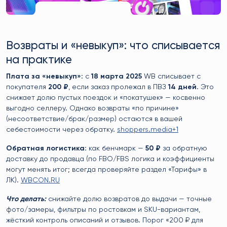
Возвраты и «невыкуп»: что списывается
на практике
Плата за «невыкуп»
: с
18 марта 2025
WB списывает с
покупателя
200 ₽
, если заказ пролежал в ПВЗ
14 дней
. Это
снижает долю пустых поездок и «покатушек» — косвенно
выгодно селлеру. Однако возвраты «по причине»
(несоответствие/брак/размер) остаются в вашей
себестоимости через обратку.
shoppers.media+1
Обратная логистика
: как бенчмарк —
50 ₽
за обратную
доставку до продавца (по FBO/FBS логика и коэффициенты
могут менять итог; всегда проверяйте раздел «Тарифы» в
ЛК).
WBCON.RU
Что делать:
снижайте долю возвратов до выдачи — точные
фото/замеры, фильтры по ростовкам и SKU-вариантам,
жёсткий контроль описаний и отзывов. Порог «200 ₽ для