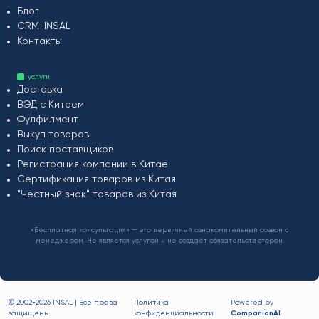
Блог
CRM-INSAL
Контакты
услуги
Доставка
ВЭД с Китаем
Фулфилмент
Выкуп товаров
Поиск поставщиков
Регистрация компании в Китае
Сертификация товаров из Китая
"Честный знак" товаров из Китая
«Бесплатная консультация» — это первичный ознакомительный созвон с
менеджером. Не является услугой и не создаёт обязательств сторон.
© 2002-
2026 INSAL | Все права
Политика
Powered by
защищены
конфиденциальности
CompanionAI