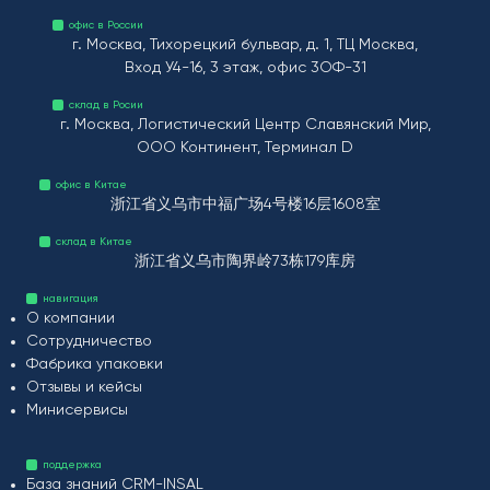
офис в России
г. Москва, Тихорецкий бульвар, д. 1, ТЦ Москва,
Вход У4-16, 3 этаж, офис 3ОФ-31
склад в Росии
г. Москва, Логистический Центр Славянский Мир,
ООО Континент, Терминал D
офис в Китае
浙江省义乌市中福广场4号楼16层1608室
склад в Китае
浙江省义乌市陶界岭73栋179库房
навигация
О компании
Сотрудничество
Фабрика упаковки
Отзывы и кейсы
Минисервисы
поддержка
База знаний CRM-INSAL