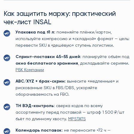
Как защитить маржу: практический
чек-лист INSAL
Упаковка под ≤1 л
: поменяйте плёнки/картон,
используйте компрессию и «складной» формат — цель:
перевести SKU в «дешёвую» ступень логистики.
Спринт-поставки 45–55 дней
: планируйте объём под
окно бесплатного хранения
, докладывайте сериями.
РБК Компании
ABC/XYZ + брак-скрин
: вынесите «медленные» и
рискованные SKU в FBS/DBS, ускоряйте
оборачиваемость на FBO.
ТН ВЭД-контроль
: сверка кодов по всему
ассортименту перед поставкой — штраф 1 500 ₽/шт
бьёт по длинному хвосту.
MPSTATS
Календарь поставок
: не переносите <72 ч —