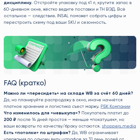
дисциплину
. Отстройте упаковку под ≤1 л, крутите запас в
60-дневном окне, жёстко ведите поставки и ТН ВЭД. Всё
остальное — следствие. INSAL поможет собрать цифры и
перестроить схему под ваши SKU и сезонность.
FAQ (кратко)
Можно ли «пересидеть» на складе WB за счёт 60 дней?
Да, но планируйте распродажу в окно, иначе начнётся
платное хранение и логистика съест маржу.
РБК Компании
Что изменилось для «невыкупа»?
Покупатель платит до
200 ₽
после 14 дней простоя — меньше «покатушек», но
ваши возвраты по качеству/браку остаются.
shoppers.media
Есть «потолки» по штрафам?
Да, WB ограничивает
удержания по одному виду штрафов за 31 день долей от