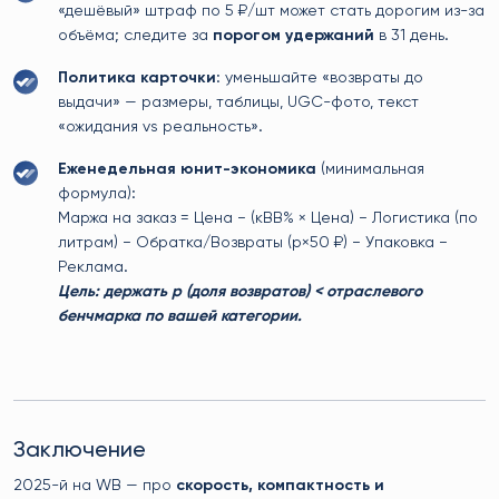
«дешёвый» штраф по 5 ₽/шт может стать дорогим из-за
объёма; следите за
порогом удержаний
в 31 день.
Политика карточки
: уменьшайте «возвраты до
выдачи» — размеры, таблицы, UGC-фото, текст
«ожидания vs реальность».
Еженедельная юнит-экономика
(минимальная
формула):
Маржа на заказ = Цена − (кВВ% × Цена) − Логистика (по
литрам) − Обратка/Возвраты (p×50 ₽) − Упаковка −
Реклама.
Цель: держать p (доля возвратов) < отраслевого
бенчмарка по вашей категории.
Заключение
2025-й на WB — про
скорость, компактность и