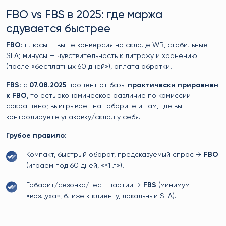
FBO vs FBS в 2025: где маржа
сдувается быстрее
FBO
: плюсы — выше конверсия на складе WB, стабильные
SLA; минусы — чувствительность к литражу и хранению
(после «бесплатных 60 дней»), оплата обратки.
FBS
: с
07.08.2025
процент от базы
практически приравнен
к FBO
, то есть экономическое различие по комиссии
сокращено; выигрывает на габарите и там, где вы
контролируете упаковку/склад у себя.
Грубое правило:
Компакт, быстрый оборот, предсказуемый спрос →
FBO
(играем под 60 дней, «≤1 л»).
Габарит/сезонка/тест-партии →
FBS
(минимум
«воздуха», ближе к клиенту, локальный SLA).