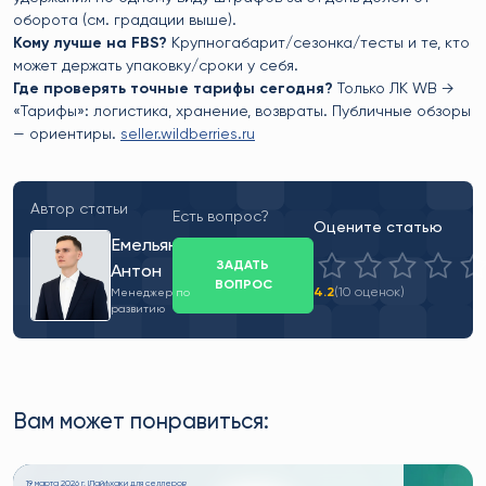
оборота (см. градации выше).
Кому лучше на FBS?
Крупногабарит/сезонка/тесты и те, кто
может держать упаковку/сроки у себя.
Где проверять точные тарифы сегодня?
Только ЛК WB →
«Тарифы»: логистика, хранение, возвраты. Публичные обзоры
— ориентиры.
seller.wildberries.ru
Автор статьи
Есть вопрос?
Оцените статью
Емельянов
ЗАДАТЬ
Антон
ВОПРОС
4.2
(10 оценок)
Менеджер по
развитию
Вам может понравиться:
19 марта 2026 г. |
Лайфхаки для селлеров