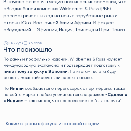
В начале февраля в медиа появилась информация, что
объединённая компания Wildberries & Russ (РВБ)
рассматривает выход на новые зарубежные рынки —
страны Юго-Восточной Азии и Африки. В фокусе
обсуждений — Эфиопия, Индия, Таиланд и Шри-Ланка.
2 минуты
389 слов
Что произошло
По данным профильных изданий, Wildberries & Russ изучает
международную экспансию и подтверждает подготовку к
пилотному запуску в Эфиопии
. По итогам пилота будут
решать, масштабировать ли проект дальше.
По
Индии
сообщается о переговорах с партнёрами; также
на сайте маркетплейса упоминается спецраздел
«Сделано
в Индии»
— как сигнал, что направление не “для галочки”.
Какие страны в фокусе и на какой стадии