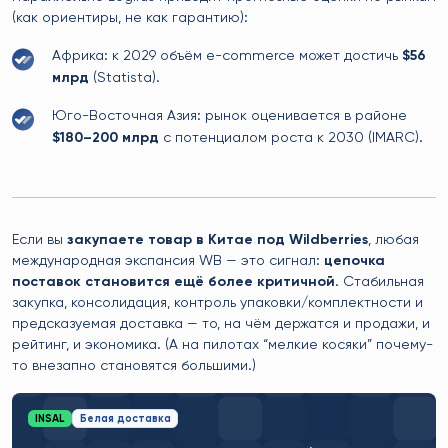
(как ориентиры, не как гарантию):
Африка: к 2029 объём e-commerce может достичь
$56
млрд
(Statista).
Юго-Восточная Азия: рынок оценивается в районе
$180–200 млрд
с потенциалом роста к 2030 (IMARC).
Если вы
закупаете товар в Китае под Wildberries
, любая
международная экспансия WB — это сигнал:
цепочка
поставок становится ещё более критичной
. Стабильная
закупка, консолидация, контроль упаковки/комплектности и
предсказуемая доставка — то, на чём держатся и продажи, и
рейтинг, и экономика. (А на пилотах “мелкие косяки” почему-
то внезапно становятся большими.)
INSAL
Белая доставка