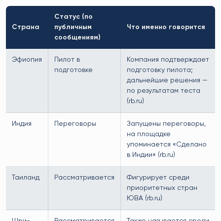
Статус (по
Страна
публичным
Что именно говорится
сообщениям)
Эфиопия
Пилот в
Компания подтверждает
подготовке
подготовку пилота;
дальнейшие решения —
по результатам теста
(rb.ru)
Индия
Переговоры
Запущены переговоры,
на площадке
упоминается «Сделано
в Индии» (rb.ru)
Таиланд
Рассматривается
Фигурирует среди
приоритетных стран
ЮВА (rb.ru)