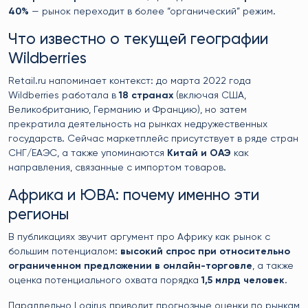
40%
— рынок переходит в более “органический” режим.
Что известно о текущей географии
Wildberries
Retail.ru напоминает контекст: до марта 2022 года
Wildberries работала в
18 странах
(включая США,
Великобританию, Германию и Францию), но затем
прекратила деятельность на рынках недружественных
государств. Сейчас маркетплейс присутствует в ряде стран
СНГ/ЕАЭС, а также упоминаются
Китай и ОАЭ
как
направления, связанные с импортом товаров.
Африка и ЮВА: почему именно эти
регионы
В публикациях звучит аргумент про Африку как рынок с
большим потенциалом:
высокий спрос при относительно
ограниченном предложении в онлайн-торговле
, а также
оценка потенциального охвата порядка
1,5 млрд человек
.
Параллельно Logirus приводит прогнозные оценки по рынкам