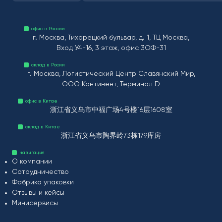
офис в России
г. Москва, Тихорецкий бульвар, д. 1, ТЦ Москва,
Вход У4-16, 3 этаж, офис 3ОФ-31
склад в Росии
г. Москва, Логистический Центр Славянский Мир,
ООО Континент, Терминал D
офис в Китае
浙江省义乌市中福广场4号楼16层1608室
склад в Китае
浙江省义乌市陶界岭73栋179库房
навигация
О компании
Сотрудничество
Фабрика упаковки
Отзывы и кейсы
Минисервисы