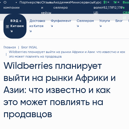
О
Партнерство
Отзывы
Академия
Минисервисы
Курс
$1
=
1¥
=
Вх
компании
и
селлера
валют
82,17₽
12,17₽
в
кейсы
ЦБ:
CR
🔐
ВЭД с
Доставка
Фулфилмент
Селлерам
Услуги
Блог
Китаем
из Китая
↘
↘
↘
↘
↘
Главная
Блог INSAL
Wildberries планирует выйти на рынки Африки и Азии: что известно и как
это может повлиять на продавцов
Wildberries планирует
выйти на рынки Африки и
Азии: что известно и как
это может повлиять на
продавцов