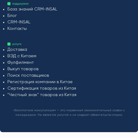
поддержка
База знаний CRM-INSAL
Блог
CRM-INSAL
Контакты
услуги
Доставка
ВЭД с Китаем
Фулфилмент
Выкуп товаров
Поиск поставщиков
Регистрация компании в Китае
Сертификация товаров из Китая
"Честный знак" товаров из Китая
«Бесплатная консультация» — это первичный ознакомительный созвон с
менеджером. Не является услугой и не создаёт обязательств сторон.