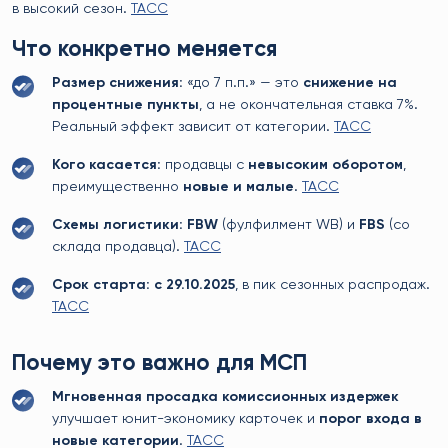
в высокий сезон.
TACC
Что конкретно меняется
Размер снижения:
«до 7 п.п.» — это
снижение на
процентные пункты
, а не окончательная ставка 7%.
Реальный эффект зависит от категории.
TACC
Кого касается:
продавцы с
невысоким оборотом
,
преимущественно
новые и малые
.
TACC
Схемы логистики:
FBW
(фулфилмент WB) и
FBS
(со
склада продавца).
TACC
Срок старта:
с 29.10.2025
, в пик сезонных распродаж.
TACC
Почему это важно для МСП
Мгновенная просадка комиссионных издержек
улучшает юнит-экономику карточек и
порог входа в
новые категории
.
TACC