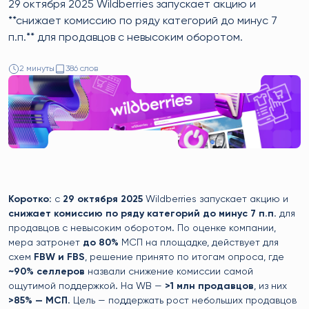
29 октября 2025 Wildberries запускает акцию и
**снижает комиссию по ряду категорий до минус 7
п.п.** для продавцов с невысоким оборотом.
2 минуты
386 слов
Коротко:
с
29 октября 2025
Wildberries запускает акцию и
снижает комиссию по ряду категорий до минус 7 п.п.
для
продавцов с невысоким оборотом. По оценке компании,
мера затронет
до 80%
МСП на площадке, действует для
схем
FBW и FBS
, решение принято по итогам опроса, где
~90% селлеров
назвали снижение комиссии самой
ощутимой поддержкой. На WB —
>1 млн продавцов
, из них
>85% — МСП
. Цель — поддержать рост небольших продавцов