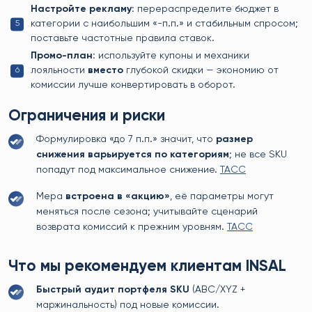
Настройте рекламу:
перераспределите бюджет в
категории с наибольшим «-п.п.» и стабильным спросом;
поставьте частотные правила ставок.
Промо-план:
используйте купоны и механики
лояльности
вместо
глубокой скидки — экономию от
комиссии лучше конвертировать в оборот.
Ограничения и риски
Формулировка «до 7 п.п.» значит, что
размер
снижения варьируется по категориям
; не все SKU
попадут под максимальное снижение.
TACC
Мера
встроена в «акцию»
, её параметры могут
меняться после сезона; учитывайте сценарий
возврата комиссий к прежним уровням.
TACC
Что мы рекомендуем клиентам INSAL
Быстрый аудит портфеля SKU
(ABC/XYZ +
маржинальность) под новые комиссии.