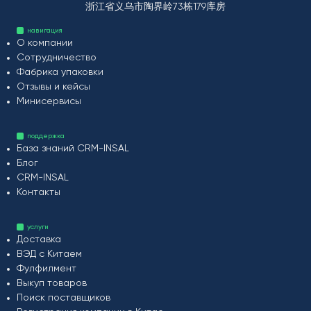
浙江省义乌市陶界岭73栋179库房
навигация
О компании
Сотрудничество
Фабрика упаковки
Отзывы и кейсы
Минисервисы
поддержка
База знаний CRM-INSAL
Блог
CRM-INSAL
Контакты
услуги
Доставка
ВЭД с Китаем
Фулфилмент
Выкуп товаров
Поиск поставщиков