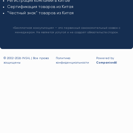
Регистрация компании в Китае
Сертификация товаров из Китая
"Честный знак" товаров из Китая
«Бесплатная консультация» — это первичный ознакомительный созвон с
менеджером. Не является услугой и не создаёт обязательств сторон.
© 2002-
2026 INSAL | Все права
Политика
Powered by
защищены
конфиденциальности
CompanionAI