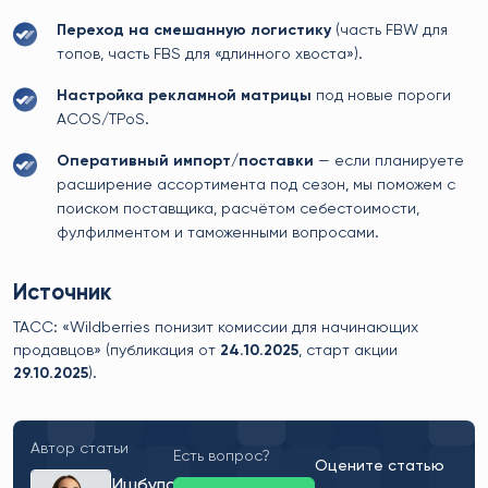
Переход на смешанную логистику
(часть FBW для
топов, часть FBS для «длинного хвоста»).
Настройка рекламной матрицы
под новые пороги
ACOS/TPoS.
Оперативный импорт/поставки
— если планируете
расширение ассортимента под сезон, мы поможем с
поиском поставщика, расчётом себестоимости,
фулфилментом и таможенными вопросами.
Источник
ТАСС: «Wildberries понизит комиссии для начинающих
продавцов» (публикация от
24.10.2025
, старт акции
29.10.2025
).
Автор статьи
Есть вопрос?
Оцените статью
Ишбулатова