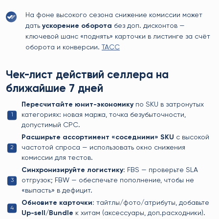
На фоне высокого сезона снижение комиссии может
дать
ускорение оборота
без доп. дисконтов —
ключевой шанс «поднять» карточки в листинге за счёт
оборота и конверсии.
TACC
Чек-лист действий селлера на
ближайшие 7 дней
Пересчитайте юнит-экономику
по SKU в затронутых
категориях: новая маржа, точка безубыточности,
допустимый CPC.
Расширьте ассортимент «соседними» SKU
с высокой
частотой спроса — использовать окно снижения
комиссии для тестов.
Синхронизируйте логистику:
FBS — проверьте SLA
отгрузок; FBW — обеспечьте пополнение, чтобы не
«выпасть» в дефицит.
Обновите карточки:
тайтлы/фото/атрибуты, добавьте
Up-sell/Bundle
к хитам (аксессуары, доп.расходники).