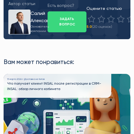
Автор статьи
Есть вопрос?
Оцените статью
Салий
ЗАДАТЬ
Александр
ВОПРОС
5.0
(20 оценок)
Основатель
компании
Вам может понравиться:
15 марта 2026 г. |
Доставка из Китая
Что получает клиент INSAL после регистрации в CRM-
INSAL: обзор личного кабинета