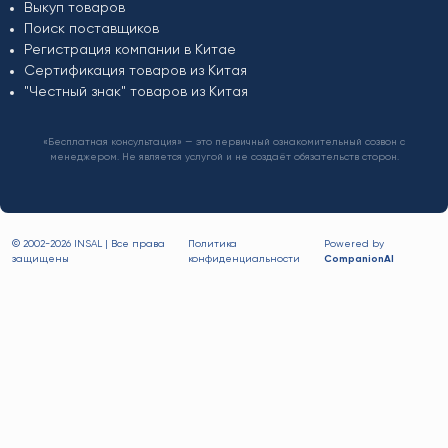
Выкуп товаров
Поиск поставщиков
Регистрация компании в Китае
Сертификация товаров из Китая
"Честный знак" товаров из Китая
«Бесплатная консультация» — это первичный ознакомительный созвон с
менеджером. Не является услугой и не создаёт обязательств сторон.
© 2002-
2026 INSAL | Все права
Политика
Powered by
защищены
конфиденциальности
CompanionAI