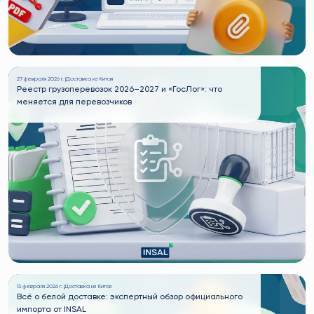
27 февраля 2026 г. |
Доставка из Китая
Реестр грузоперевозок 2026–2027 и «ГосЛог»: что
меняется для перевозчиков
13 февраля 2026 г. |
Доставка из Китая
Всё о белой доставке: экспертный обзор официального
импорта от INSAL