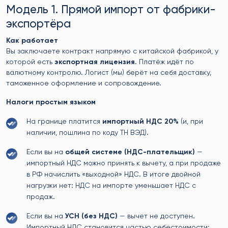
Модель 1. Прямой импорт от фабрики-
экспортёра
Как работает
Вы заключаете контракт напрямую с китайской фабрикой, у
которой есть
экспортная лицензия
. Платёж идёт по
валютному контролю. Логист (мы) берёт на себя доставку,
таможенное оформление и сопровождение.
Налоги простым языком
На границе платится
импортный НДС 20%
(и, при
наличии, пошлина по коду ТН ВЭД).
Если вы на
общей системе (НДС-плательщик)
—
импортный НДС можно принять к вычету, а при продаже
в РФ начислить «выходной» НДС. В итоге двойной
нагрузки нет: НДС на импорте уменьшает НДС с
продаж.
Если вы на
УСН (без НДС)
— вычет не доступен.
Импортный НДС становится частью себестоимости;