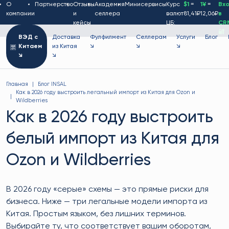
О
Партнерство
Отзывы
Академия
Минисервисы
Курс
$1
=
1¥
=
Вх
компании
и
селлера
валют
81,41₽
12,06₽
в
кейсы
ЦБ:
CR
🔐
ВЭД с
Доставка
Фулфилмент
Селлерам
Услуги
Блог
Китаем
из Китая
↘
↘
↘
↘
↘
Главная
Блог INSAL
Как в 2026 году выстроить легальный импорт из Китая для Ozon и
Wildberries
Как в 2026 году выстроить
белый импорт из Китая для
Ozon и Wildberries
В 2026 году «серые» схемы — это прямые риски для
бизнеса. Ниже — три легальные модели импорта из
Китая. Простым языком, без лишних терминов.
Выбирайте ту, что соответствует вашим оборотам,