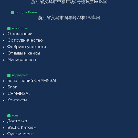
浙江省义乌市中福广场4号楼16层1608室
склад в Китае
浙江省义乌市陶界岭73栋179库房
навигация
О компании
Сотрудничество
Фабрика упаковки
Отзывы и кейсы
Минисервисы
поддержка
База знаний CRM-INSAL
Блог
CRM-INSAL
Контакты
услуги
Доставка
ВЭД с Китаем
Фулфилмент