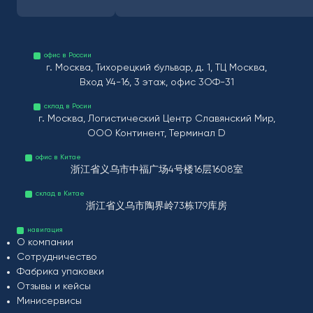
офис в России
г. Москва, Тихорецкий бульвар, д. 1, ТЦ Москва,
Вход У4-16, 3 этаж, офис 3ОФ-31
склад в Росии
г. Москва, Логистический Центр Славянский Мир,
ООО Континент, Терминал D
офис в Китае
浙江省义乌市中福广场4号楼16层1608室
склад в Китае
浙江省义乌市陶界岭73栋179库房
навигация
О компании
Сотрудничество
Фабрика упаковки
Отзывы и кейсы
Минисервисы