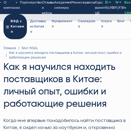
О
Партнерство
Отзывы
Академия
Минисервисы
Курс
$1
=
1¥
=
Вх
компании
и
селлера
валют
80,93₽
11,97₽
в
кейсы
ЦБ:
CR
🔐
ВЭД с
Доставка
Фулфилмент
Селлерам
Услуги
Блог
Китаем
из Китая
↘
↘
↘
↘
↘
Главная
Блог INSAL
Как я научился находить поставщиков в Китае: личный опыт, ошибки и
работающие решения
Как я научился находить
поставщиков в Китае:
личный опыт, ошибки и
работающие решения
Когда мне впервые понадобилось найти поставщика в
Китае, я сидел ночью за ноутбуком и, откровенно