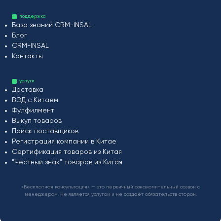
поддержка
База знаний CRM-INSAL
Блог
CRM-INSAL
Контакты
услуги
Доставка
ВЭД с Китаем
Фулфилмент
Выкуп товаров
Поиск поставщиков
Регистрация компании в Китае
Сертификация товаров из Китая
"Честный знак" товаров из Китая
«Бесплатная консультация» — это первичный ознакомительный созвон с
менеджером. Не является услугой и не создаёт обязательств сторон.