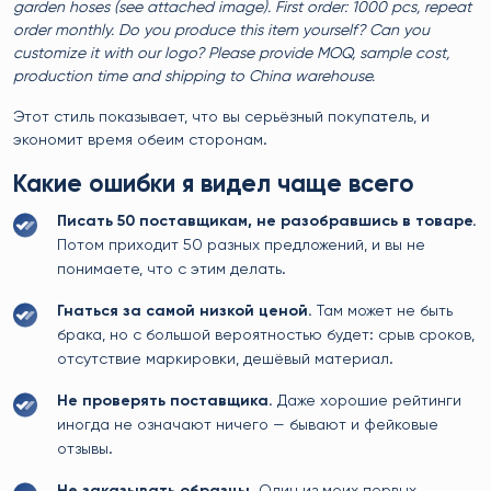
garden hoses (see attached image). First order: 1000 pcs, repeat
order monthly. Do you produce this item yourself? Can you
customize it with our logo? Please provide MOQ, sample cost,
production time and shipping to China warehouse.
Этот стиль показывает, что вы серьёзный покупатель, и
экономит время обеим сторонам.
Какие ошибки я видел чаще всего
Писать 50 поставщикам, не разобравшись в товаре.
Потом приходит 50 разных предложений, и вы не
понимаете, что с этим делать.
Гнаться за самой низкой ценой.
Там может не быть
брака, но с большой вероятностью будет: срыв сроков,
отсутствие маркировки, дешёвый материал.
Не проверять поставщика.
Даже хорошие рейтинги
иногда не означают ничего — бывают и фейковые
отзывы.
Не заказывать образцы.
Один из моих первых