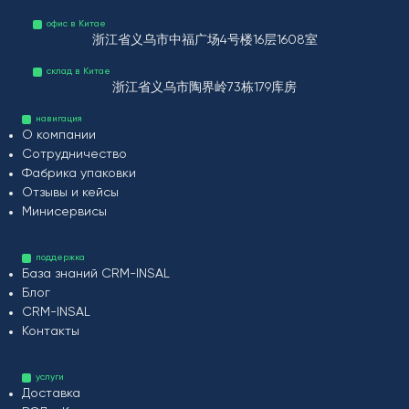
офис в Китае
浙江省义乌市中福广场4号楼16层1608室
склад в Китае
浙江省义乌市陶界岭73栋179库房
навигация
О компании
Сотрудничество
Фабрика упаковки
Отзывы и кейсы
Минисервисы
поддержка
База знаний CRM-INSAL
Блог
CRM-INSAL
Контакты
услуги
Доставка