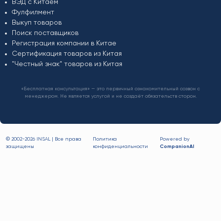
ВЭД с Китаем
Фулфилмент
Выкуп товаров
Поиск поставщиков
Регистрация компании в Китае
Сертификация товаров из Китая
"Честный знак" товаров из Китая
«Бесплатная консультация» — это первичный ознакомительный созвон с
менеджером. Не является услугой и не создаёт обязательств сторон.
© 2002-
2026 INSAL | Все права
Политика
Powered by
защищены
конфиденциальности
CompanionAI