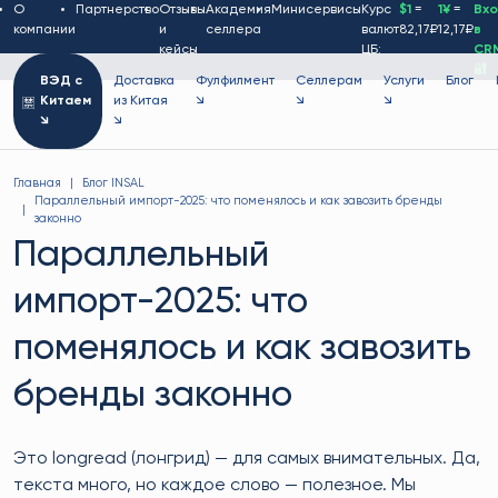
О
Партнерство
Отзывы
Академия
Минисервисы
Курс
$1
=
1¥
=
Вх
компании
и
селлера
валют
82,17₽
12,17₽
в
кейсы
ЦБ:
CR
🔐
ВЭД с
Доставка
Фулфилмент
Селлерам
Услуги
Блог
Китаем
из Китая
↘
↘
↘
↘
↘
Главная
Блог INSAL
Параллельный импорт-2025: что поменялось и как завозить бренды
законно
Параллельный
импорт-2025: что
поменялось и как завозить
бренды законно
Это longread (лонгрид) — для самых внимательных. Да,
текста много, но каждое слово — полезное. Мы