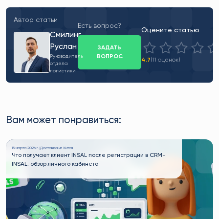
Автор статьи
Есть вопрос?
Оцените статью
Смилинг
Руслан
ЗАДАТЬ
ВОПРОС
Руководитель
4.7
(11 оценок)
отдела
логистики
Вам может понравиться:
15 марта 2026 г. |
Доставка из Китая
Что получает клиент INSAL после регистрации в CRM-
INSAL: обзор личного кабинета