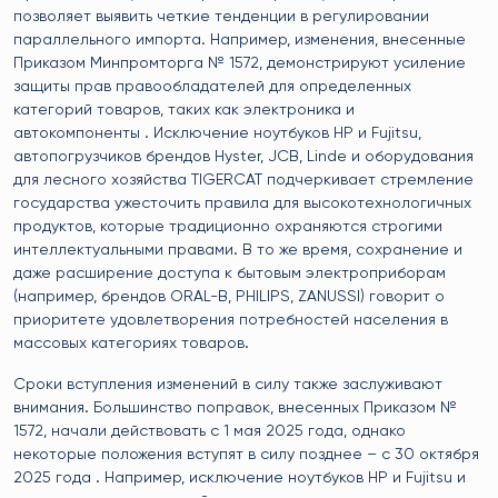
позволяет выявить четкие тенденции в регулировании
параллельного импорта. Например, изменения, внесенные
Приказом Минпромторга № 1572, демонстрируют усиление
защиты прав правообладателей для определенных
категорий товаров, таких как электроника и
автокомпоненты . Исключение ноутбуков HP и Fujitsu,
автопогрузчиков брендов Hyster, JCB, Linde и оборудования
для лесного хозяйства TIGERCAT подчеркивает стремление
государства ужесточить правила для высокотехнологичных
продуктов, которые традиционно охраняются строгими
интеллектуальными правами. В то же время, сохранение и
даже расширение доступа к бытовым электроприборам
(например, брендов ORAL-B, PHILIPS, ZANUSSI) говорит о
приоритете удовлетворения потребностей населения в
массовых категориях товаров.
Сроки вступления изменений в силу также заслуживают
внимания. Большинство поправок, внесенных Приказом №
1572, начали действовать с 1 мая 2025 года, однако
некоторые положения вступят в силу позднее – с 30 октября
2025 года . Например, исключение ноутбуков HP и Fujitsu и