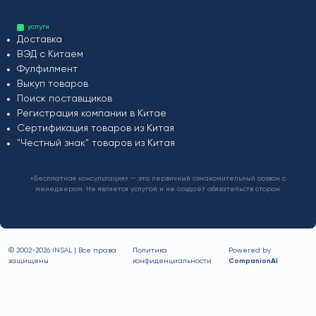
услуги
Доставка
ВЭД с Китаем
Фулфилмент
Выкуп товаров
Поиск поставщиков
Регистрация компании в Китае
Сертификация товаров из Китая
"Честный знак" товаров из Китая
«Бесплатная консультация» — это первичный ознакомительный созвон с
менеджером. Не является услугой и не создаёт обязательств сторон.
© 2002-
2026 INSAL | Все права
Политика
Powered by
защищены
конфиденциальности
CompanionAI