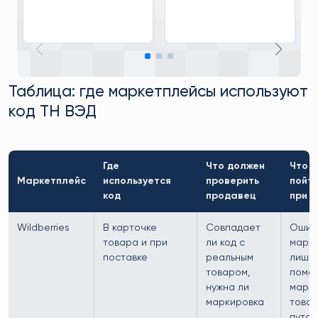
Таблица: где маркетплейсы используют
код ТН ВЭД
Где
Что должен
Что 
Маркетплейс
используется
проверить
пойти
код
продавец
при 
Wildberries
В карточке
Совпадает
Ошиб
товара и при
ли код с
марки
поставке
реальным
лишн
товаром,
поме
нужна ли
марк
маркировка
товар
путан