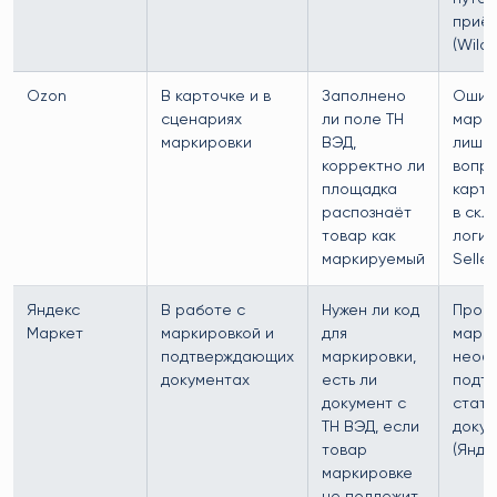
приё
(Wildb
Ozon
В карточке и в
Заполнено
Ошиб
сценариях
ли поле ТН
марки
маркировки
ВЭД,
лишн
корректно ли
вопро
площадка
карто
распознаёт
в скл
товар как
логик
маркируемый
Seller
Яндекс
В работе с
Нужен ли код
Проб
Маркет
маркировкой и
для
марки
подтверждающих
маркировки,
необ
документах
есть ли
подтв
документ с
стату
ТН ВЭД, если
доку
товар
(Янде
маркировке