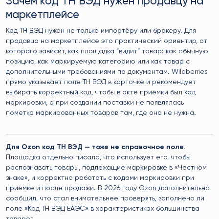
Зачем код ТН ВЭД нужен продавцу на
маркетплейсе
Код ТН ВЭД нужен не только импортёру или брокеру. Для
продавца на маркетплейсе это практический ориентир, от
которого зависит, как площадка “видит” товар: как обычную
позицию, как маркируемую категорию или как товар с
дополнительными требованиями по документам. Wildberries
прямо указывает поле ТН ВЭД в карточке и рекомендует
выбирать корректный код, чтобы в акте приёмки был код
маркировки, а при создании поставки не появлялась
пометка маркированных товаров там, где она не нужна.
Для Ozon код ТН ВЭД — тоже не справочное поле.
Площадка отдельно писала, что использует его, чтобы
распознавать товары, подлежащие маркировке в «Честном
знаке», и корректно работать с кодами маркировки при
приёмке и после продажи. В 2026 году Ozon дополнительно
сообщил, что стал внимательнее проверять, заполнено ли
поле «Код ТН ВЭД ЕАЭС» в характеристиках большинства