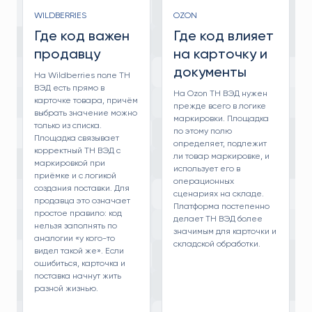
WILDBERRIES
OZON
Где код важен
Где код влияет
продавцу
на карточку и
документы
На Wildberries поле ТН
ВЭД есть прямо в
На Ozon ТН ВЭД нужен
карточке товара, причём
прежде всего в логике
выбрать значение можно
маркировки. Площадка
только из списка.
по этому полю
Площадка связывает
определяет, подлежит
корректный ТН ВЭД с
ли товар маркировке, и
маркировкой при
использует его в
приёмке и с логикой
операционных
создания поставки. Для
сценариях на складе.
продавца это означает
Платформа постепенно
простое правило: код
делает ТН ВЭД более
нельзя заполнять по
значимым для карточки и
аналогии «у кого-то
складской обработки.
видел такой же». Если
ошибиться, карточка и
поставка начнут жить
разной жизнью.