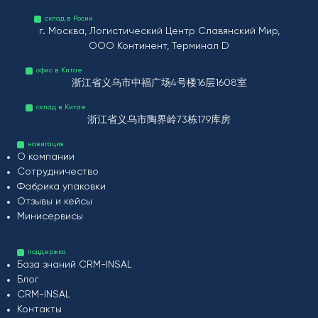
склад в Росии
г. Москва, Логистический Центр Славянский Мир,
ООО Континент, Терминал D
офис в Китае
浙江省义乌市中福广场4号楼16层1608室
склад в Китае
浙江省义乌市陶界岭73栋179库房
навигация
О компании
Сотрудничество
Фабрика упаковки
Отзывы и кейсы
Минисервисы
поддержка
База знаний CRM-INSAL
Блог
CRM-INSAL
Контакты