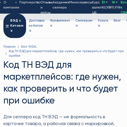
О
Партнерство
Отзывы
Академия
Минисервисы
Курс
$1
=
1¥
=
Вх
компании
и
селлера
валют
80,93₽
11,97₽
в
кейсы
ЦБ:
CR
🔐
ВЭД с
Доставка
Фулфилмент
Селлерам
Услуги
Блог
Китаем
из Китая
↘
↘
↘
↘
↘
Главная
Блог INSAL
Код ТН ВЭД для маркетплейсов: где нужен, как проверить и что будет при
ошибке
Код ТН ВЭД для
маркетплейсов: где нужен,
как проверить и что будет
при ошибке
Для селлера код ТН ВЭД — не формальность в
карточке товара, а рабочая связка с маркировкой,