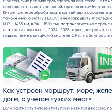
В российских реалиях транспортная логистика — это не 
последовательность решений: где и по каким Incoterms
Китае, где переобрабатывать контейнер и оформлять экс
таможенную очистку в ЕАЭС, и чем закрывать «последн
КНР — 1435 мм, в РФ — 1520 мм), погранлогистика с тра
платёжные нюансы — в 2024–2025 годах доля расчётов 
подключение к китайской системе CIPS, чтобы упрости
Как устроен маршрут: море, желе
догм, с учётом «узких мест»
Если расписать типовой путь груза из Китая в Россию, 