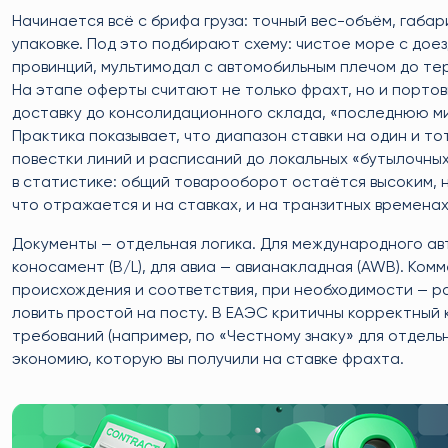
Начинается всё с брифа груза: точный вес-объём, габар
упаковке. Под это подбирают схему: чистое море с дое
провинций, мультимодал с автомобильным плечом до тер
На этапе оферты считают не только фрахт, но и порто
доставку до консолидационного склада, «последнюю ми
Практика показывает, что диапазон ставки на один и т
повестки линий и расписаний до локальных «бутылочны
в статистике: общий товарооборот остаётся высоким, н
что отражается и на ставках, и на транзитных временах
Документы — отдельная логика. Для международного авт
коносамент (B/L), для авиа — авианакладная (AWB). Ком
происхождения и соответствия, при необходимости — р
ловить простой на посту. В ЕАЭС критичны корректный
требований (например, по «Честному знаку» для отдель
экономию, которую вы получили на ставке фрахта.