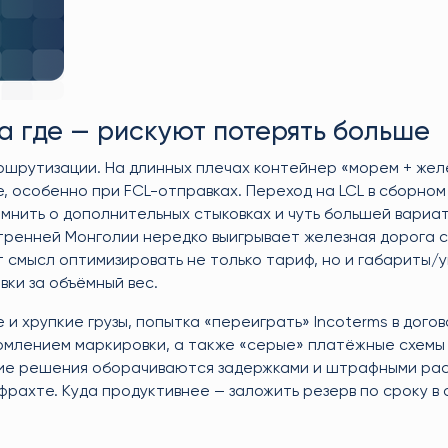
 а где — рискуют потерять больше
ршрутизации. На длинных плечах контейнер «морем + жел
, особенно при FCL-отправках. Переход на LCL в сборно
омнить о дополнительных стыковках и чуть большей вариа
утренней Монголии нередко выигрывает железная дорога с
 смысл оптимизировать не только тариф, но и габариты/у
ки за объёмный вес.
 и хрупкие грузы, попытка «переиграть» Incoterms в догов
ормлением маркировки, а также «серые» платёжные схемы 
кие решения оборачиваются задержками и штрафными ра
ахте. Куда продуктивнее — заложить резерв по сроку в 