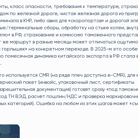
иты, класс опасности, требования к температуре, страхо
здом по железной дороге, чистая железная дорога из приг
минала в КНР, либо авиа для «скоропортов» и дорогой эл
вые/терминальные сборы, обработку на стыке колеи, вну
лю» в РФ, страхование и комиссию таможенного предста
от же маршрут в разные месяцы может отличаться ощутимо
х горлышек» на конкретном переходе. В 2025-м это особ
о помесячная динамика китайского экспорта в РФ стала 
.
о используется CMR (на ряде плеч доступна e-CMR), для 
мерческий пакет (инвойс, упаковочный лист, сертификаты
азрешительная документация) готовят сразу «под таможн
 код ТН ВЭД, расчёт пошлин/НДС и проверка маркировочн
ных категорий). Ошибка на любом из этих шагов может «съ