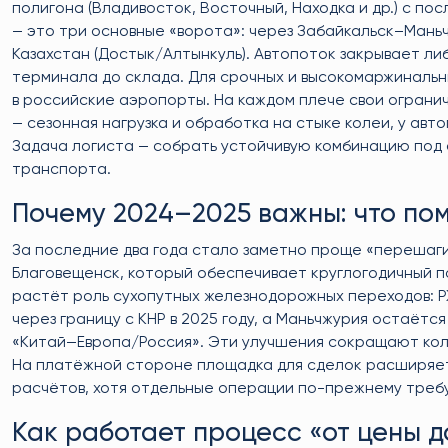
полигона (Владивосток, Восточный, Находка и др.) с п
— это три основные «ворота»: через Забайкальск–Мань
Казахстан (Достык/Алтынкуль). Автопоток закрывает л
терминала до склада. Для срочных и высокомаржинальны
в российские аэропорты. На каждом плече свои огранич
— сезонная нагрузка и обработка на стыке колеи, у ав
Задача логиста — собрать устойчивую комбинацию под ср
транспорта.
Почему 2024–2025 важны: что по
За последние два года стало заметно проще «перешаги
Благовещенск, который обеспечивает круглогодичный п
растёт роль сухопутных железнодорожных переходов: 
через границу с КНР в 2025 году, а Маньчжурия остаё
«Китай—Европа/Россия». Эти улучшения сокращают коле
На платёжной стороне площадка для сделок расширяетс
расчётов, хотя отдельные операции по-прежнему треб
Как работает процесс «от цены д