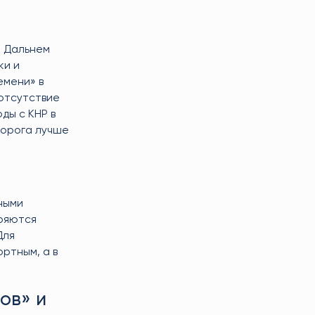
а Дальнем
ки и
емени» в
 отсутствие
ды с КНР в
дорога лучше
ными
иряются
Для
ртным, а в
ов» и