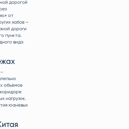
зной дорогой
рез
лю» от
угих хабов —
езной дороги
го пункта.
дного вида
ежах
э–
ллельно
х объёмов
 коридоре
х нагрузок.
ития юаневых
Китая