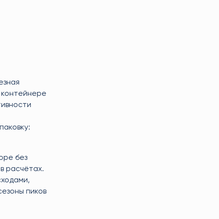
езная
м контейнере
тивности
паковку:
оре без
в расчётах.
сходами,
сезоны пиков