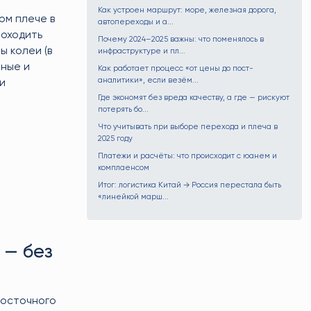
Как устроен маршрут: море, железная дорога,
ом плече в
автопереходы и а...
роходить
Почему 2024–2025 важны: что поменялось в
 колеи (в
инфраструктуре и пл...
тные и
Как работает процесс «от цены до пост-
аналитики», если везём...
и
Где экономят без вреда качеству, а где — рискуют
потерять бо...
Что учитывать при выборе перехода и плеча в
2025 году
Платежи и расчёты: что происходит с юанем и
комплаенсом
Итог: логистика Китай → Россия перестала быть
«линейкой марш...
 — без
Восточного