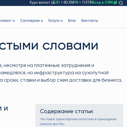
Курс валют ЦБ:
$1
= 80,93₽
1¥
= 11,97₽
Вход в CRM 🔐
лмент ↘
Селлерам ↘
Услуги ↘
Блог
Контакты
остыми словами
, несмотря на платёжные затруднения и
замедлялся, но инфраструктура на сухопутной
сроки, ставки и выбор схем доставки для бизнеса,
 и
Содержание статьи:
Что такое транспортная логистика в прикладном
смысле для Рос...