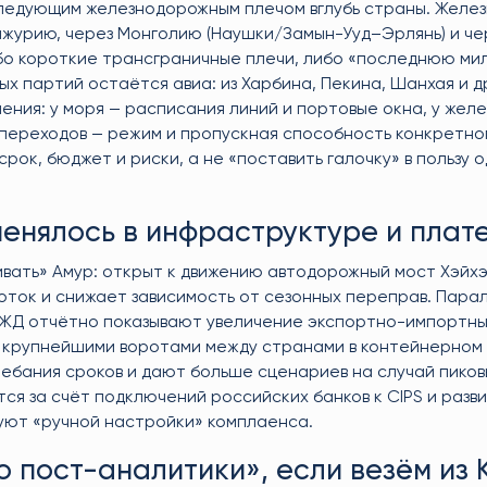
оследующим железнодорожным плечом вглубь страны. Желе
чжурию, через Монголию (Наушки/Замын-Ууд–Эрлянь) и че
ибо короткие трансграничные плечи, либо «последнюю ми
х партий остаётся авиа: из Харбина, Пекина, Шанхая и др
ения: у моря — расписания линий и портовые окна, у жел
топереходов — режим и пропускная способность конкретно
ок, бюджет и риски, а не «поставить галочку» в пользу о
менялось в инфраструктуре и плат
вать» Амур: открыт к движению автодорожный мост Хэйх
оток и снижает зависимость от сезонных переправ. Пара
РЖД отчётно показывают увеличение экспортно-импортны
тся крупнейшими воротами между странами в контейнерном
бания сроков и дают больше сценариев на случай пиковы
я за счёт подключений российских банков к CIPS и разв
уют «ручной настройки» комплаенса.
о пост-аналитики», если везём из 