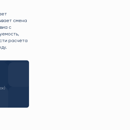
ает
ывает смена
виа с
уемость,
ости расчёта
ду.
ок)