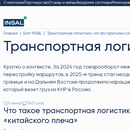
О компании
Партнерство
Отзывы и кейсы
Академия селлера
Минисерв
Главная
Блог INSAL
Транспортная логистика: что это простыми с
Транспортная лог
Кратко о контексте. За 2024 год товарооборот меж
перестройку маршрутов; в 2025-м тренд стал неодн
границе и на Дальнем Востоке продолжила наращива
который везёт груз из КНР в Россию.
5 минут
1140 слов
Что такое транспортная логистик
«китайского плеча»