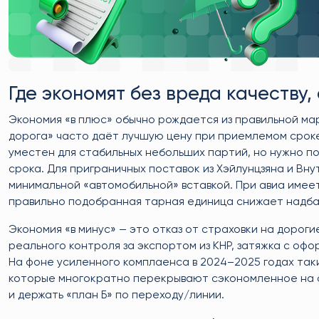
Где экономят без вреда качеству,
Экономия «в плюс» обычно рождается из правильной ма
дорога» часто даёт лучшую цену при приемлемом сроке
уместен для стабильных небольших партий, но нужно п
срока. Для приграничных поставок из Хэйлунцзяна и Вн
минимальной «автомобильной» вставкой. При авиа имеет
правильно подобранная тарная единица снижает надбав
Экономия «в минус» — это отказ от страховки на дорогие
реального контроля за экспортом из КНР, затяжка с оф
На фоне усиленного комплаенса в 2024–2025 годах та
которые многократно перекрывают сэкономленное на фр
и держать «план Б» по переходу/линии.