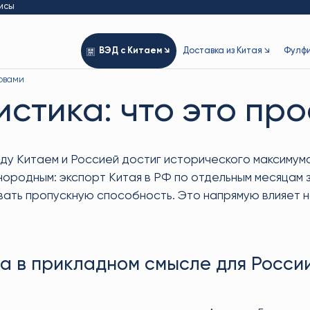
исы
ВЭД с Китаем ↘
Доставка из Китая ↘
Фулфи
ловами
истика: что это пр
ду Китаем и Россией достиг исторического максимума
ородным: экспорт Китая в РФ по отдельным месяцам 
ть пропускную способность. Это напрямую влияет на 
а в прикладном смысле для России