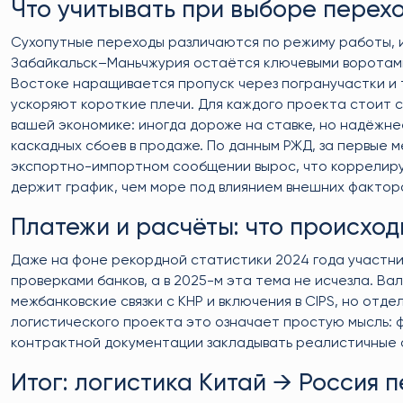
Что учитывать при выборе перехо
Сухопутные переходы различаются по режиму работы, 
Забайкальск–Маньчжурия остаётся ключевыми воротами и
Востоке наращивается пропуск через погранучастки и 
ускоряют короткие плечи. Для каждого проекта стоит ср
вашей экономике: иногда дороже на ставке, но надёжне
каскадных сбоев в продаже. По данным РЖД, за первые 
экспортно-импортном сообщении вырос, что коррелиру
держит график, чем море под влиянием внешних фактор
Платежи и расчёты: что происхо
Даже на фоне рекордной статистики 2024 года участни
проверками банков, а в 2025-м эта тема не исчезла. 
межбанковские связки с КНР и включения в CIPS, но от
логистического проекта это означает простую мысль: 
контрактной документации закладывать реалистичные о
Итог: логистика Китай → Россия 