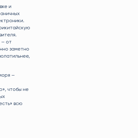
вке и
раничных
ектроники.
трикитайскую
вителя.
 — от
енно заметно
волатильнее,
моря —
ю», чтобы не
ых
есть» всю