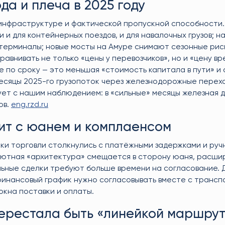
да и плеча в 2025 году
инфраструктуре и фактической пропускной способности.
 для контейнерных поездов, и для навалочных грузов; н
терминалы; новые мосты на Амуре снимают сезонные рис
авнивать не только «цены у перевозчиков», но и «цену вр
е по сроку — это меньшая «стоимость капитала в пути» и
месяцы 2025-го грузопоток через железнодорожные перехо
ет с нашим наблюдением: в «сильные» месяцы железная 
ов.
eng.rzd.ru
дит с юанем и комплаенсом
ки торговли столкнулись с платёжными задержками и руч
Валютная «архитектура» смещается в сторону юаня, расш
дельные сделки требуют больше времени на согласование. 
финансовый график нужно согласовывать вместе с транспо
кна поставки и оплаты.
перестала быть «линейкой маршрут