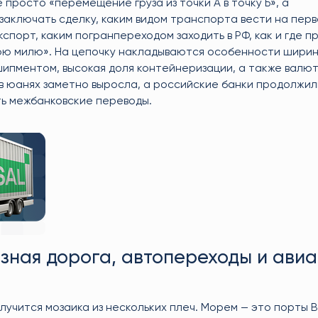
просто «перемещение груза из точки А в точку Б», а
 заключать сделку, каким видом транспорта вести на перв
порт, каким погранпереходом заходить в РФ, как и где п
юю милю». На цепочку накладываются особенности ширины
нсшипментом, высокая доля контейнеризации, а также валю
в юанях заметно выросла, а российские банки продолжил
ть межбанковские переводы.
зная дорога, автопереходы и авиа
получится мозаика из нескольких плеч. Морем — это порты 