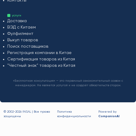
Контакты
услуги
Доставка
ВЭД с Китаем
Фулфилмент
Выкуп товаров
Поиск поставщиков
Регистрация компании в Китае
Сертификация товаров из Китая
"Честный знак" товаров из Китая
«Бесплатная консультация» — это первичный ознакомительный созвон с
менеджером. Не является услугой и не создаёт обязательств сторон.
© 2002-
2026 INSAL | Все права
Политика
Powered by
защищены
конфиденциальности
CompanionAI