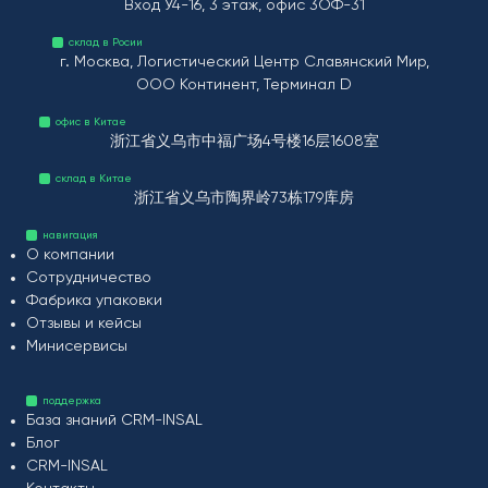
Вход У4-16, 3 этаж, офис 3ОФ-31
склад в Росии
г. Москва, Логистический Центр Славянский Мир,
ООО Континент, Терминал D
офис в Китае
浙江省义乌市中福广场4号楼16层1608室
склад в Китае
浙江省义乌市陶界岭73栋179库房
навигация
О компании
Сотрудничество
Фабрика упаковки
Отзывы и кейсы
Минисервисы
поддержка
База знаний CRM-INSAL
Блог
CRM-INSAL