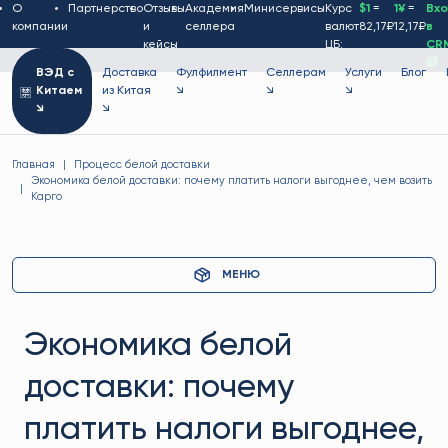
О
Партнерство
Отзывы
Академия
Минисервисы
Курс
$1
=
1¥
=
Вх
компании
и
селлера
валют
82,17₽
12,17₽
в
кейсы
ЦБ:
CR
🔐
ВЭД с
Доставка
Фулфилмент
Селлерам
Услуги
Блог
Китаем
из Китая
↘
↘
↘
↘
↘
Главная
Процесс белой доставки
Экономика белой доставки: почему платить налоги выгоднее, чем возить
Карго
МЕНЮ
Экономика белой
доставки: почему
платить налоги выгоднее,