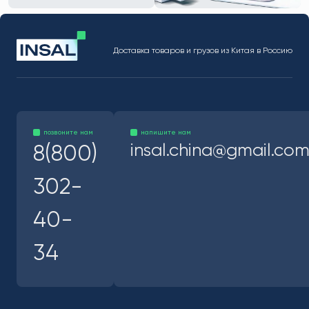
Доставка товаров и грузов из Китая в Россию
позвоните нам
напишите нам
insal.china@gmail.co
8(800)
302-
40-
34