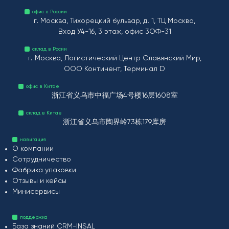
офис в России
г. Москва, Тихорецкий бульвар, д. 1, ТЦ Москва,
Вход У4-16, 3 этаж, офис 3ОФ-31
склад в Росии
г. Москва, Логистический Центр Славянский Мир,
ООО Континент, Терминал D
офис в Китае
浙江省义乌市中福广场4号楼16层1608室
склад в Китае
浙江省义乌市陶界岭73栋179库房
навигация
О компании
Сотрудничество
Фабрика упаковки
Отзывы и кейсы
Минисервисы
поддержка
База знаний CRM-INSAL