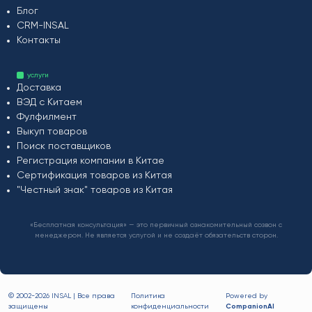
Блог
CRM-INSAL
Контакты
услуги
Доставка
ВЭД с Китаем
Фулфилмент
Выкуп товаров
Поиск поставщиков
Регистрация компании в Китае
Сертификация товаров из Китая
"Честный знак" товаров из Китая
«Бесплатная консультация» — это первичный ознакомительный созвон с
менеджером. Не является услугой и не создаёт обязательств сторон.
© 2002-
2026 INSAL | Все права
Политика
Powered by
защищены
конфиденциальности
CompanionAI