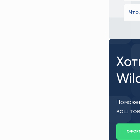
Что
Хот
Wil
Поможем
ваш тов
ОФОРМ