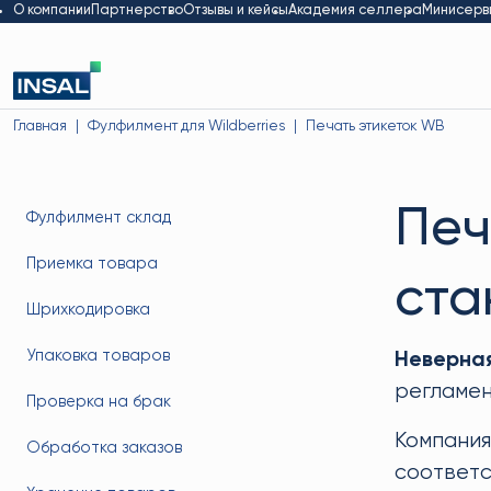
О компании
Партнерство
Отзывы и кейсы
Академия селлера
Минисерв
Главная
Фулфилмент для Wildberries
Печать этикеток WB
Печ
Фулфилмент склад
Приемка товара
ста
Шрихкодировка
Упаковка товаров
Неверная
регламен
Проверка на брак
Компания
Обработка заказов
соответс