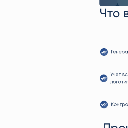
Что 
Генера
Учет вс
логоти
Контро