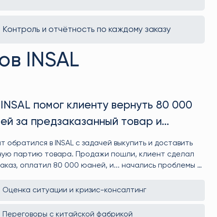
Контроль и отчётность по каждому заказу
ов INSAL
 INSAL помог клиенту вернуть 80 000
ей за предзаказанный товар и
ежать убытков
т обратился в INSAL с задачей выкупить и доставить
ую партию товара. Продажи пошли, клиент сделал
аказ, оплатил 80 000 юаней, и... начались проблемы с
твом. Производство уже шло, деньги — на фабрике. Мы
осто вмешались, а вернули всё до копейки и помогли
Оценка ситуации и кризис-консалтинг
ту переинвестировать в товар, который реально
ётся.
Переговоры с китайской фабрикой