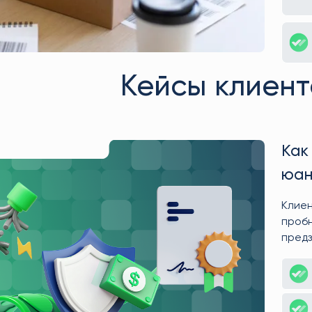
Кейсы клиент
Как
юан
изб
Клиен
пробн
предз
качес
не пр
клиен
прода