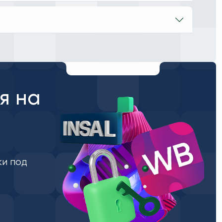
я на
ки под