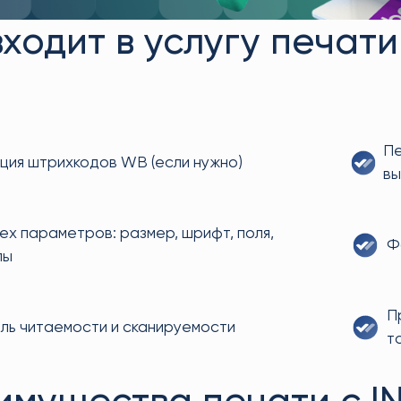
входит в услугу печати
Пе
ция штрихкодов WB (если нужно)
вы
ех параметров: размер, шрифт, поля,
Ф
пы
П
ль читаемости и сканируемости
т