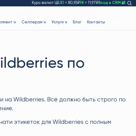
Курс валют ЦБ:
$1
= 80,93₽
1¥
= 11,97₽
Вход в CRM 🔐
лмент ↘
Селлерам ↘
Услуги ↘
Блог
Контакты
ldberries по
 на Wildberries. Всё должно быть строго по
ение.
ати этикеток для Wildberries с полным