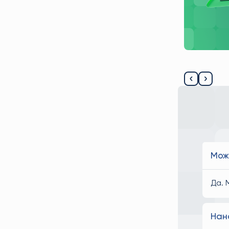
ие логистической цепочки без возврата
Мож
Да. 
Нан