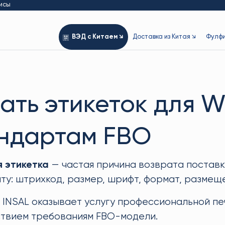
исы
ВЭД с Китаем ↘
Доставка из Китая ↘
Фулфи
ать этикеток для Wi
ндартам FBO
 этикетка
— частая причина возврата поставки
ту: штрихкод, размер, шрифт, формат, размещ
 INSAL оказывает услугу профессиональной печ
твием требованиям FBO-модели.