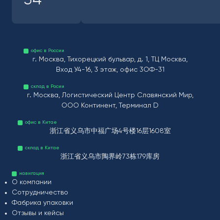
34
офис в России
г. Москва, Тихорецкий бульвар, д. 1, ТЦ Москва,
Вход У4-16, 3 этаж, офис 3ОФ-31
склад в Росии
г. Москва, Логистический Центр Славянский Мир,
ООО Континент, Терминал D
офис в Китае
浙江省义乌市中福广场4号楼16层1608室
склад в Китае
浙江省义乌市陶界岭73栋179库房
навигация
О компании
Сотрудничество
Фабрика упаковки
Отзывы и кейсы