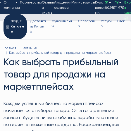
О
Партнерство
Отзывы
Академия
Минисервисы
Курс
$1
=
1¥
=
Вх
компании
и
селлера
валют
80,93₽
11,97₽
в
кейсы
ЦБ:
CR
🔐
ВЭД с
Доставка
Фулфилмент
Селлерам
Услуги
Блог
Китаем
из Китая
↘
↘
↘
↘
↘
Главная
Блог INSAL
Как выбрать прибыльный товар для продажи на маркетплейсах
Как выбрать прибыльный
товар для продажи на
маркетплейсах
Каждый успешный бизнес на маркетплейсах
начинается с выбора товара. От этого решения
зависит, будете ли вы стабильно зарабатывать или
потеряете вложенные средства. Рассказываем, как