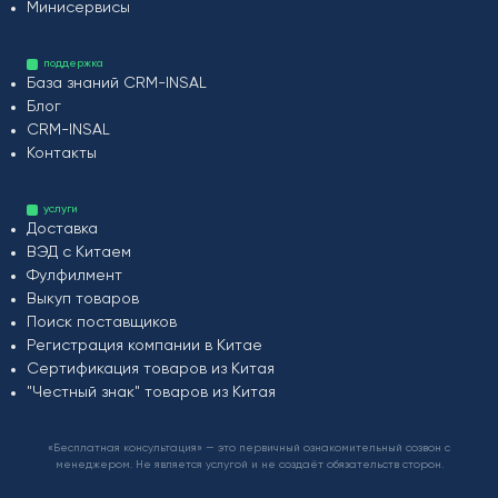
Минисервисы
поддержка
База знаний CRM-INSAL
Блог
CRM-INSAL
Контакты
услуги
Доставка
ВЭД с Китаем
Фулфилмент
Выкуп товаров
Поиск поставщиков
Регистрация компании в Китае
Сертификация товаров из Китая
"Честный знак" товаров из Китая
«Бесплатная консультация» — это первичный ознакомительный созвон с
менеджером. Не является услугой и не создаёт обязательств сторон.