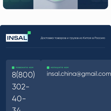
Доставка товаров и грузов из Китая в Россию
позвоните нам
напишите нам
insal.china@gmail.co
8(800)
302-
40-