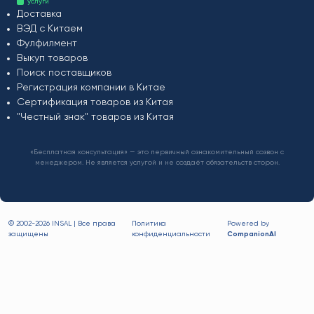
услуги
Доставка
ВЭД с Китаем
Фулфилмент
Выкуп товаров
Поиск поставщиков
Регистрация компании в Китае
Сертификация товаров из Китая
"Честный знак" товаров из Китая
«Бесплатная консультация» — это первичный ознакомительный созвон с
менеджером. Не является услугой и не создаёт обязательств сторон.
© 2002-
2026 INSAL | Все права
Политика
Powered by
защищены
конфиденциальности
CompanionAI