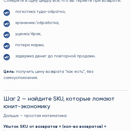
Соберите в одну цифру всё, что вы теряете при возврате:
логистика туда-обратно,
хранение/обработка,
уценка/брак,
потери маржи,
задержка денег до повторной продажи.
Цель:
получить цену возврата “как есть”, без
самоуспокоения.
Шаг 2 — найдите SKU, которые ломают
юнит-экономику
Дальше — простая математика:
Убыток SKU от возвратов = (кол-во возвратов) ×