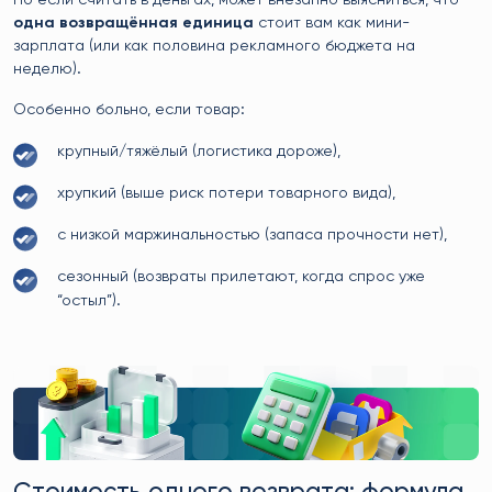
Но если считать в деньгах, может внезапно выясниться, что
одна возвращённая единица
стоит вам как мини-
зарплата (или как половина рекламного бюджета на
неделю).
Особенно больно, если товар:
крупный/тяжёлый (логистика дороже),
хрупкий (выше риск потери товарного вида),
с низкой маржинальностью (запаса прочности нет),
сезонный (возвраты прилетают, когда спрос уже
“остыл”).