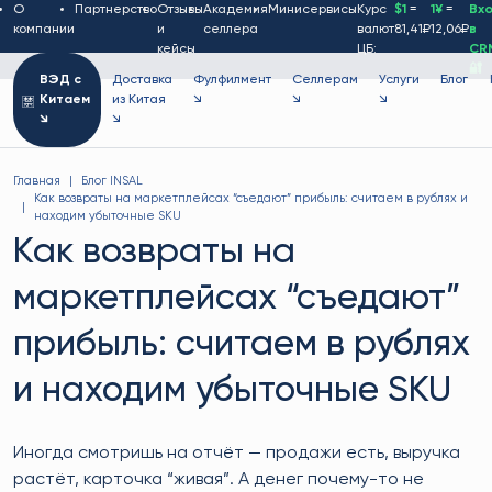
О
Партнерство
Отзывы
Академия
Минисервисы
Курс
$1
=
1¥
=
Вх
компании
и
селлера
валют
81,41₽
12,06₽
в
кейсы
ЦБ:
CR
🔐
ВЭД с
Доставка
Фулфилмент
Селлерам
Услуги
Блог
Китаем
из Китая
↘
↘
↘
↘
↘
Главная
Блог INSAL
Как возвраты на маркетплейсах “съедают” прибыль: считаем в рублях и
находим убыточные SKU
Как возвраты на
маркетплейсах “съедают”
прибыль: считаем в рублях
и находим убыточные SKU
Иногда смотришь на отчёт — продажи есть, выручка
растёт, карточка “живая”. А денег почему-то не