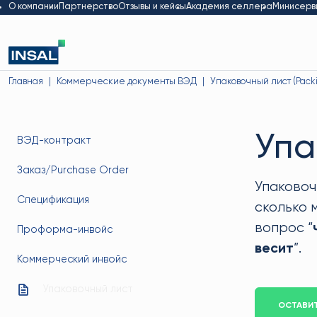
О компании
Партнерство
Отзывы и кейсы
Академия селлера
Минисерв
Главная
Коммерческие документы ВЭД
Упаковочный лист (Packin
Упа
ВЭД-контракт
Заказ/Purchase Order
Упаковоч
Спецификация
сколько 
вопрос “
Проформа-инвойс
весит
”.
Коммерческий инвойс
Упаковочный лист
ОСТАВИТ