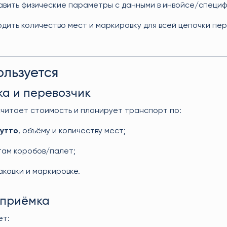
авить физические параметры с данными в инвойсе/специф
дить количество мест и маркировку для всей цепочки пер
ользуется
ка и перевозчик
считает стоимость и планирует транспорт по:
рутто
, объёму и количеству мест;
там коробов/палет;
аковки и маркировке.
 приёмка
ет: