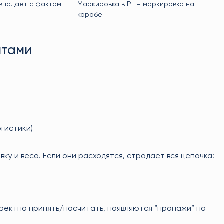
впадает с фактом
Маркировка в PL = маркировка на
коробе
нтами
огистики)
овку и веса. Если они расходятся, страдает вся цепочка:
ректно принять/посчитать, появляются “пропажи” на