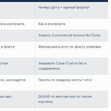
Номер/дата + единый формат
ем в контракте
Как в контракте
Указать Commercial Invoice No/Date
 и факте
Фиксировать итог по факту упаковки
естам
Указывать Case/Carton No и
содержимое
ss, несходится
Писать по каждому месту + итог
ько вес
Д×Ш×В по местам или по типам
коробов