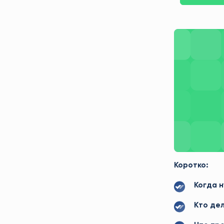
Коротко:
Когда н
Кто де