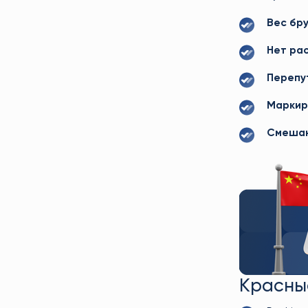
Вес бру
Нет ра
Перепу
Маркир
Смешан
Красные