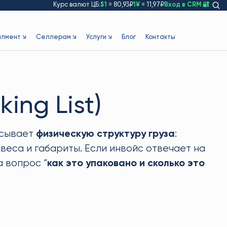
Курс валют ЦБ:
$1
= 80,93₽
1¥
= 11,97₽
Вход в CRM 🔐
лмент ↘
Селлерам ↘
Услуги ↘
Блог
Контакты
ing List)
писывает
физическую структуру груза
:
 веса и габариты. Если инвойс отвечает на
на вопрос “
как это упаковано и сколько это