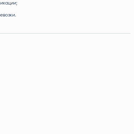
икации;
евозки.