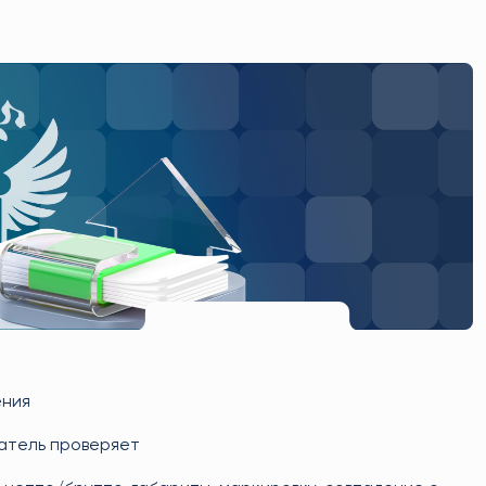
ения
патель проверяет