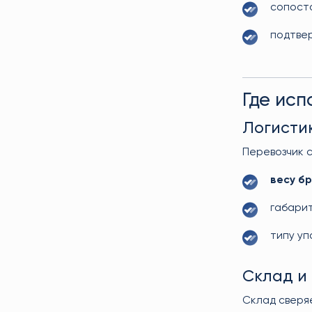
сопост
подтвер
Где исп
Логисти
Перевозчик 
весу б
габари
типу уп
Склад и
Склад сверя