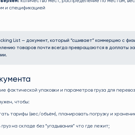
оверяем:
количество мест, распределение по местам, вес
ом и спецификацией
cking List — документ, который “сшивает” коммерцию с физ
лению товаров почти всегда превращаются в доплаты за 
ии.
окумента
е фактической упаковки и параметров груза для перевоз
ужен, чтобы:
ать тарифы (вес/объём), планировать погрузку и хранени
 груз на складе без “угадывания” что где лежит;