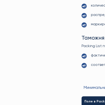
количес
распре
маркиро
Таможня 
Packing List
фактиче
соотве
Минимальны
Поле в Packi