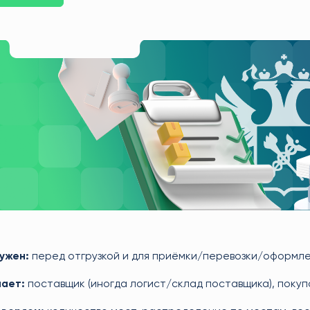
ужен:
перед отгрузкой и для приёмки/перевозки/оформл
лает:
поставщик (иногда логист/склад поставщика), поку