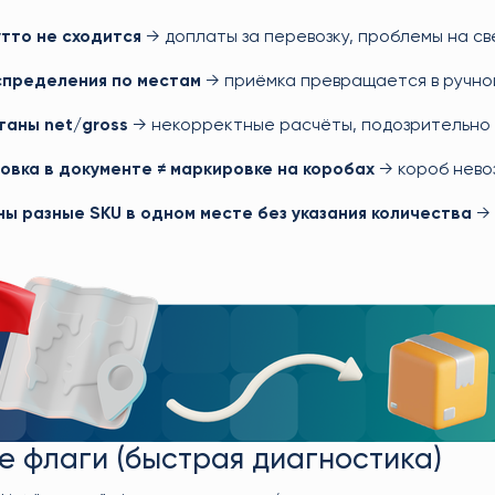
тто не сходится
→ доплаты за перевозку, проблемы на св
спределения по местам
→ приёмка превращается в ручной 
таны net/gross
→ некорректные расчёты, подозрительно 
овка в документе ≠ маркировке на коробах
→ короб нево
ы разные SKU в одном месте без указания количества
→ 
 флаги (быстрая диагностика)