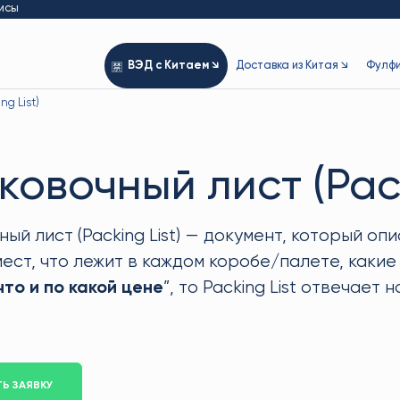
исы
ВЭД с Китаем ↘
Доставка из Китая ↘
Фулфи
g List)
ковочный лист (Pack
ный лист (Packing List) — документ, который о
мест, что лежит в каждом коробе/палете, какие
что и по какой цене
”, то Packing List отвечает 
Ь ЗАЯВКУ