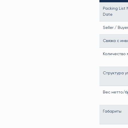
Packing List 
Date
Seller / Buye
Связка с ин
Количество 
Структура у
Вес нетто/б
Габариты