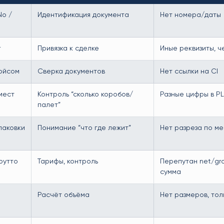
No /
Идентификация документа
Нет номера/даты
r
Привязка к сделке
Иные реквизиты, ч
войсом
Сверка документов
Нет ссылки на CI
мест
Контроль “сколько коробов/
Разные цифры в PL
палет”
паковки
Понимание “что где лежит”
Нет разреза по м
рутто
Тарифы, контроль
Перепутан net/gro
сумма
Расчёт объёма
Нет размеров, тол