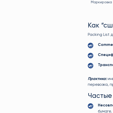
Маркировка
Как “сш
Packing List
Commerc
Специф
Трансп
Практика:
инв
перевозка, 
Частые 
Несовп
бумаге.