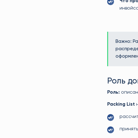
Что пр
инвойс
Важно: Pa
распреде
оформлен
Роль д
Роль:
описани
Packing List
н
рассчит
принять