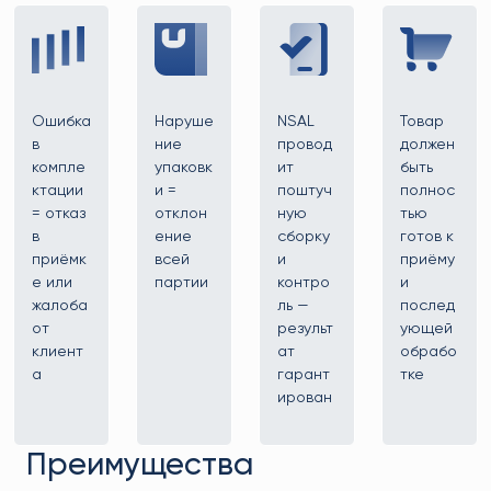
Ошибка
Наруше
NSAL
Товар
в
ние
провод
должен
компле
упаковк
ит
быть
ктации
и =
поштуч
полнос
= отказ
отклон
ную
тью
в
ение
сборку
готов к
приёмк
всей
и
приёму
е или
партии
контро
и
жалоба
ль —
послед
от
результ
ующей
клиент
ат
обрабо
а
гарант
тке
ирован
Преимущества