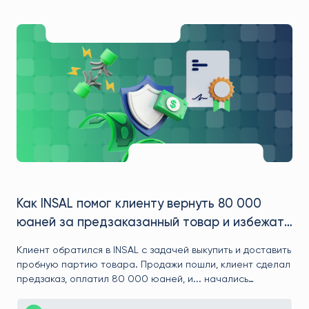
Как мы помогли клиенту Марку сэкономить
200 000₽ и вырваться вперёд на
маркетплейсе
Марк пришёл к нам с идеей начать продажи на
маркетплейсах, но без конкретного понимания — с чего
начать. Мы помогли найти товар с высоким спросом,
договорились о выгодной цене с фабрикой, предложили
логистику, которая сэкономила сотни тысяч рублей, и
Анализ рынка и подбор товара
вывели клиента на рынок с ощутимым преимуществом
перед конкурентами.
Заключение контракта с производителем
ть
Организация предзаказа на выгодных условиях
ть
ал
Подробнее
—
о