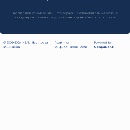
«Бесплатная консультация» — это первичный ознакомительный созвон с
менеджером. Не является услугой и не создаёт обязательств сторон.
© 2002-
2026 INSAL | Все права
Политика
Powered by
защищены
конфиденциальности
CompanionAI