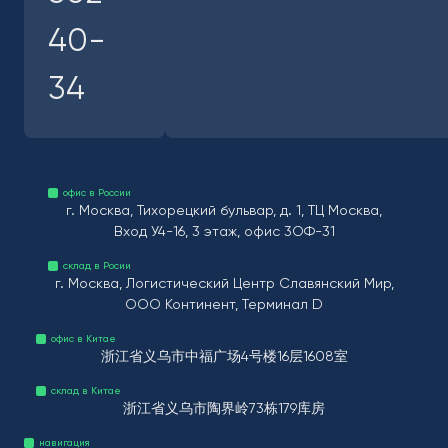
40-
34
офис в России
г. Москва, Тихорецкий бульвар, д. 1, ТЦ Москва,
Вход У4-16, 3 этаж, офис 3ОФ-31
склад в Росии
г. Москва, Логистический Центр Славянский Мир,
ООО Континент, Терминал D
офис в Китае
浙江省义乌市中福广场4号楼16层1608室
склад в Китае
浙江省义乌市陶界岭73栋179库房
навигация