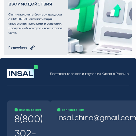
взаимодействия
Оптимизируйте бизнес-процессы
с CRM-INSAL. Автоматизация
управления заказами и заявками.
Прозрачный контроль всех этапов
услуг.
Подробнее
Доставка товаров и грузов из Китая в Россию
позвоните нам
напишите нам
insal.china@gmail.co
8(800)
302-