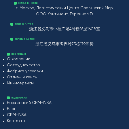
склад в Росии
г. Москва, Логистический Центр Славянский Мир,
ООО Континент, Терминал D
офис в Китае
浙江省义乌市中福广场4号楼16层1608室
склад в Китае
浙江省义乌市陶界岭73栋179库房
навигация
О компании
Сотрудничество
Фабрика упаковки
Отзывы и кейсы
Минисервисы
поддержка
База знаний CRM-INSAL
Блог
CRM-INSAL
Контакты