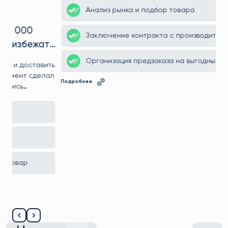
Как мы помогли клиенту Марку сэкономить
ть
200 000₽ и вырваться вперёд на
маркетплейсе
ть
Марк пришёл к нам с идеей начать продажи на
ал
маркетплейсах, но без конкретного понимания — с чего
начать. Мы помогли найти товар с высоким спросом,
—
договорились о выгодной цене с фабрикой, предложили
о
логистику, которая сэкономила сотни тысяч рублей, и
Анализ рынка и подбор товара
вывели клиента на рынок с ощутимым преимуществом
перед конкурентами.
Заключение контракта с производителем
Организация предзаказа на выгодных условиях
Подробнее