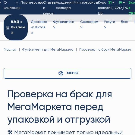
О
Партнерство
Отзывы
Академия
Минисервисы
Курс
$1
=
1¥
=
Вх
компании
и
селлера
валют
82,17₽
12,17₽
в
кейсы
ЦБ:
CR
🔐
ВЭД с
Доставка
Фулфилмент
Селлерам
Услуги
Блог
Китаем
из Китая
↘
↘
↘
↘
↘
Главная
Фулфилмент для МегаМаркета
Проверка на брак МегаМаркет
МЕНЮ
Проверка на брак для
МегаМаркета перед
упаковкой и отгрузкой
🛠️ МегаМаркет принимает только идеальный