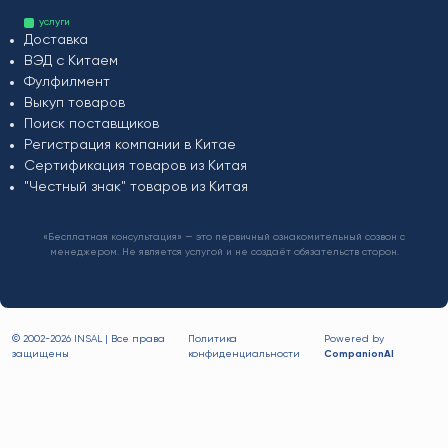
услуги
Доставка
ВЭД с Китаем
Фулфилмент
Выкуп товаров
Поиск поставщиков
Регистрация компании в Китае
Сертификация товаров из Китая
"Честный знак" товаров из Китая
«Бесплатная консультация» — это первичный ознакомительный созвон с
менеджером. Не является услугой и не создаёт обязательств сторон.
© 2002-
2026 INSAL | Все права
Политика
Powered by
защищены
конфиденциальности
CompanionAI