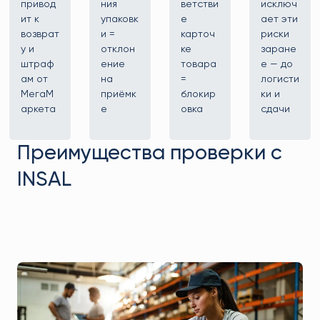
привод
ния
ветстви
исключ
ит к
упаковк
е
ает эти
возврат
и =
карточ
риски
у и
отклон
ке
заране
штраф
ение
товара
е — до
ам от
на
=
логисти
МегаМ
приёмк
блокир
ки и
аркета
е
овка
сдачи
Преимущества проверки с
INSAL