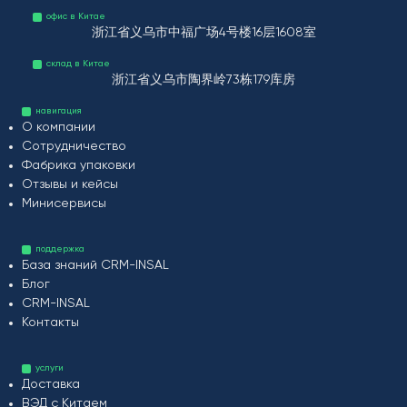
офис в Китае
浙江省义乌市中福广场4号楼16层1608室
склад в Китае
浙江省义乌市陶界岭73栋179库房
навигация
О компании
Сотрудничество
Фабрика упаковки
Отзывы и кейсы
Минисервисы
поддержка
База знаний CRM-INSAL
Блог
CRM-INSAL
Контакты
услуги
Доставка
ВЭД с Китаем