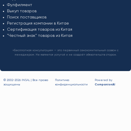
Фулфилмент
Выкуп товаров
Поиск поставщиков
Регистрация компании в Китае
Сертификация товаров из Китая
"Честный знак" товаров из Китая
«Бесплатная консультация» — это первичный ознакомительный созвон с
менеджером. Не является услугой и не создаёт обязательств сторон.
© 2002-
2026 INSAL | Все права
Политика
Powered by
защищены
конфиденциальности
CompanionAI