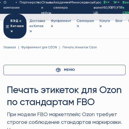
О
Партнерство
Отзывы
Академия
Минисервисы
Курс
$1
=
1¥
=
Вх
компании
и
селлера
валют
80,93₽
11,97₽
в
кейсы
ЦБ:
CR
🔐
ВЭД с
Доставка
Фулфилмент
Селлерам
Услуги
Блог
Китаем
из Китая
↘
↘
↘
↘
↘
Главная
Фулфилмент для OZON
Печать этикеток Ozon
МЕНЮ
Печать этикеток для Ozon
по стандартам FBO
При модели FBO маркетплейс Ozon требует
строгое соблюдение стандартов маркировки.