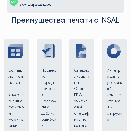
сканирования
Преимущества печати с INSAL
ромыш
Провер
Специа
Интегр
ленная
ка
лизация
ация с
печать
перед
на
упаковк
—
печать
Ozon
ой,
качеств
ю —
FBO —
компле
о выше
исключ
учитыв
ктацие
офисно
аем
аем
й и
й
дубли,
специф
отгрузк
маркир
ошибки
ику по
ой
овки
и
катего