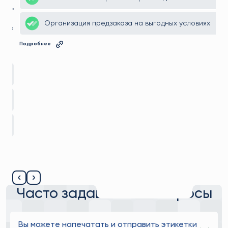
ть
200 000₽ и вырваться вперёд на
маркетплейсе
ть
Марк пришёл к нам с идеей начать продажи на
ал
маркетплейсах, но без конкретного понимания — с чего
начать. Мы помогли найти товар с высоким спросом,
—
договорились о выгодной цене с фабрикой, предложили
о
логистику, которая сэкономила сотни тысяч рублей, и
Анализ рынка и подбор товара
вывели клиента на рынок с ощутимым преимуществом
перед конкурентами.
Заключение контракта с производителем
Организация предзаказа на выгодных условиях
Подробнее
Часто задаваемые вопросы
Вы можете напечатать и отправить этикетки