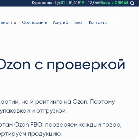
Курс валют ЦБ:
$1
= 81,41₽
1¥
= 12,06₽
Вход в CRM 🔐
лмент ↘
Селлерам ↘
Услуги ↘
Блог
Контакты
Ozon с проверкой
артии, но и рейтинга на Ozon. Поэтому
паковкой и отгрузкой.
ртам Ozon FBO: проверяем каждый товар,
ортируем продукцию.