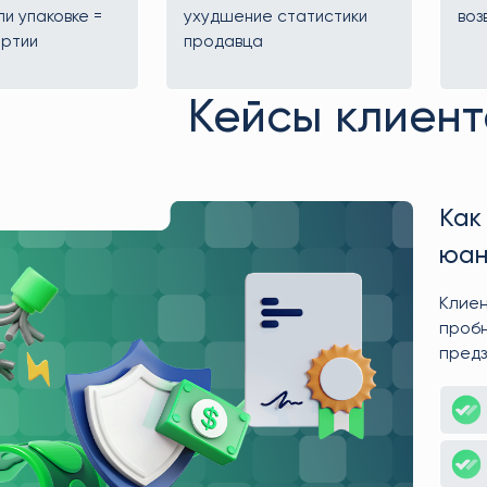
ли упаковке =
ухудшение статистики
воз
артии
продавца
Кейсы клиент
Как
юан
изб
Клиен
пробн
предз
качес
не пр
клиен
прода