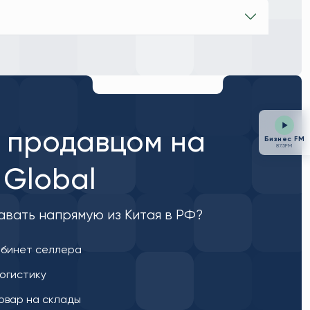
 продавцом на
Бизнес FM
87.5FM
Global
авать напрямую из Китая в РФ?
абинет селлера
огистику
овар на склады