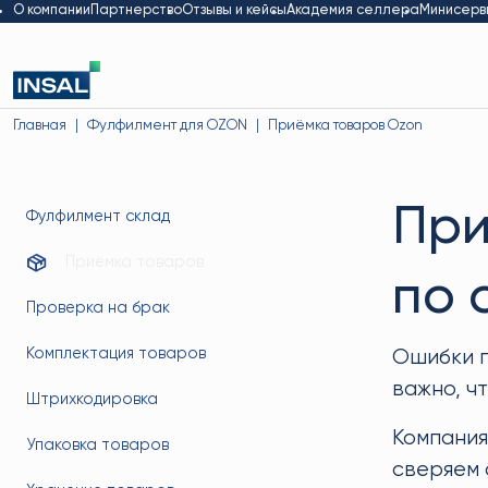
О компании
Партнерство
Отзывы и кейсы
Академия селлера
Минисерв
Главная
Фулфилмент для OZON
Приёмка товаров Ozon
При
Фулфилмент склад
Приёмка товаров
по 
Проверка на брак
Комплектация товаров
Ошибки п
важно, ч
Штрихкодировка
Компания
Упаковка товаров
сверяем 