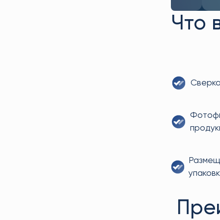
Что 
Сверка
Фотофи
продук
Размещ
упаковк
Пре