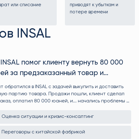
врат или списание
приводят к убыткам и
потере времени
ов INSAL
 INSAL помог клиенту вернуть 80 000
ей за предзаказанный товар и
ежать убытков
т обратился в INSAL с задачей выкупить и доставить
ую партию товара. Продажи пошли, клиент сделал
аказ, оплатил 80 000 юаней, и... начались проблемы с
твом. Производство уже шло, деньги — на фабрике. Мы
осто вмешались, а вернули всё до копейки и помогли
Оценка ситуации и кризис-консалтинг
ту переинвестировать в товар, который реально
ётся.
Переговоры с китайской фабрикой