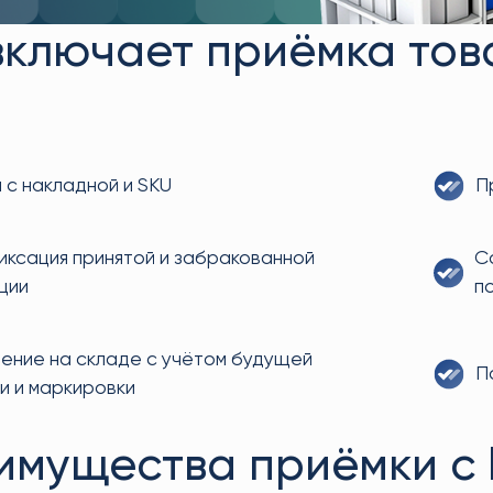
включает приёмка тов
 с накладной и SKU
П
ксация принятой и забракованной
С
ции
п
ение на складе с учётом будущей
П
и и маркировки
имущества приёмки с 