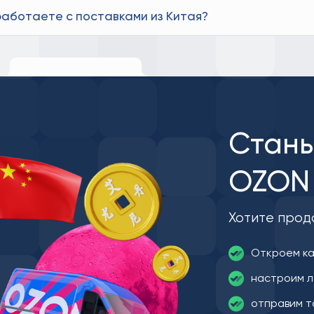
работаете с поставками из Китая?
Стань
OZON 
Хотите прод
Откроем к
настроим л
отправим т