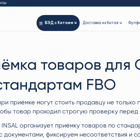
исы
ВЭД с Китаем ↘
Доставка из Китая ↘
Фулфи
ёмка товаров для 
стандартам FBO
ри приёмке могут стоить продавцу не только п
тобы товар проходил строгую проверку перед у
 INSAL организует приёмку товаров по станда
с документами, фиксируем несоответствия и с