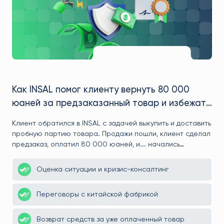
200 000₽ и вырваться вперёд
маркетплейсе
Марк пришёл к нам с идеей начать пр
маркетплейсах, но без конкретного по
начать. Мы помогли найти товар с выс
договорились о выгодной цене с фабр
логистику, которая сэкономила сотни т
Анализ рынка и подбор товара
вывели клиента на рынок с ощутимым
перед конкурентами.
ернуть 80 000
Заключение контракта с произ
 товар и избежать
Организация предзаказа на выг
ей выкупить и доставить
 пошли, клиент сделал
Подробнее
 и... начались
тво уже шло, деньги —
ись, а вернули всё до
-консалтинг
нвестировать в товар,
фабрикой
плаченный товар