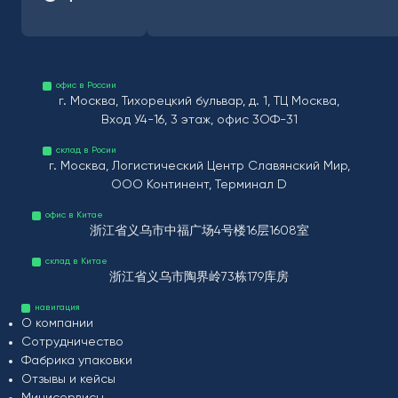
офис в России
г. Москва, Тихорецкий бульвар, д. 1, ТЦ Москва,
Вход У4-16, 3 этаж, офис 3ОФ-31
склад в Росии
г. Москва, Логистический Центр Славянский Мир,
ООО Континент, Терминал D
офис в Китае
浙江省义乌市中福广场4号楼16层1608室
склад в Китае
浙江省义乌市陶界岭73栋179库房
навигация
О компании
Сотрудничество
Фабрика упаковки
Отзывы и кейсы