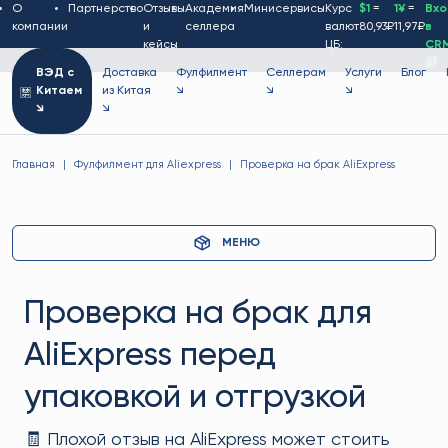
О
Партнерство
Отзывы
Академия
Минисервисы
Курс
$1
=
1¥
=
Вх
компании
и
селлера
валют
80,93₽
11,97₽
в
кейсы
ЦБ:
CR
🔐
ВЭД с
Доставка
Фулфилмент
Селлерам
Услуги
Блог
Китаем
из Китая
↘
↘
↘
↘
↘
Главная
Фулфилмент для Aliexpress
Проверка на брак AliExpress
МЕНЮ
Проверка на брак для
AliExpress перед
упаковкой и отгрузкой
🧾 Плохой отзыв на AliExpress может стоить