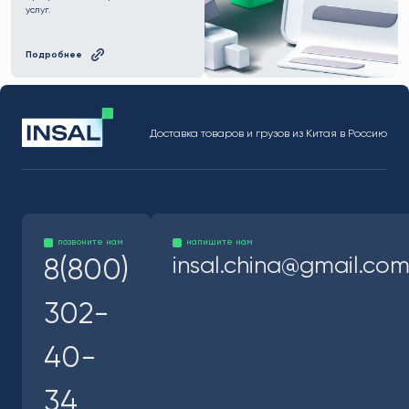
услуг.
Подробнее
Доставка товаров и грузов из Китая в Россию
позвоните нам
напишите нам
insal.china@gmail.co
8(800)
302-
40-
34