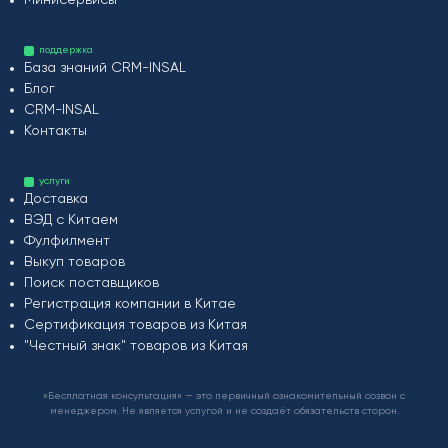
Минисервисы
поддержка
База знаний CRM-INSAL
Блог
CRM-INSAL
Контакты
услуги
Доставка
ВЭД с Китаем
Фулфилмент
Выкуп товаров
Поиск поставщиков
Регистрация компании в Китае
Сертификация товаров из Китая
"Честный знак" товаров из Китая
«Бесплатная консультация» — это первичный ознакомительный созвон с
менеджером. Не является услугой и не создаёт обязательств сторон.