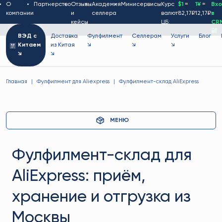
О
Партнерство
Отзывы
Академия
Минисервисы
Курс
$1
=
1¥
=
Вх
компании
и
селлера
валют
82,17₽
12,17₽
в
кейсы
ЦБ:
CR
🔐
ВЭД с
Доставка
Фулфилмент
Селлерам
Услуги
Блог
Китаем
из Китая
↘
↘
↘
↘
↘
Главная
Фулфилмент для Aliexpress
Фулфилмент-склад AliExpress
МЕНЮ
Фулфилмент-склад для
AliExpress: приём,
хранение и отгрузка из
Москвы