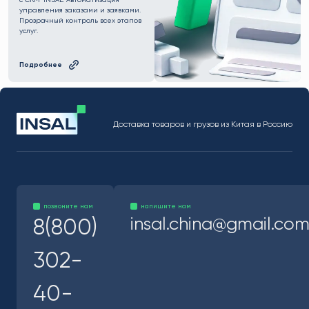
управления заказами и заявками.
Прозрачный контроль всех этапов
услуг.
Подробнее
Доставка товаров и грузов из Китая в Россию
позвоните нам
напишите нам
insal.china@gmail.co
8(800)
302-
40-