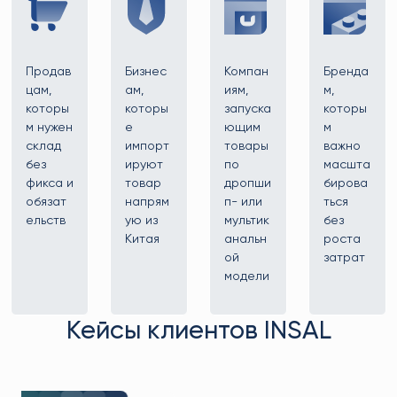
Продав
Бизнес
Компан
Бренда
цам,
ам,
иям,
м,
которы
которы
запуска
которы
м нужен
е
ющим
м
склад
импорт
товары
важно
без
ируют
по
масшта
фикса и
товар
дропши
бирова
обязат
напрям
п- или
ться
ельств
ую из
мультик
без
Китая
анальн
роста
ой
затрат
модели
Кейсы клиентов INSAL