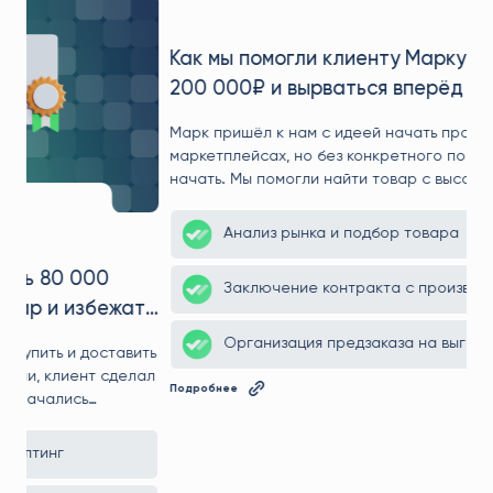
Как мы помогли клиенту Марку сэкономить
ть
200 000₽ и вырваться вперёд на
маркетплейсе
ть
Марк пришёл к нам с идеей начать продажи на
ал
маркетплейсах, но без конкретного понимания — с чего
начать. Мы помогли найти товар с высоким спросом,
—
договорились о выгодной цене с фабрикой, предложили
о
логистику, которая сэкономила сотни тысяч рублей, и
Анализ рынка и подбор товара
вывели клиента на рынок с ощутимым преимуществом
перед конкурентами.