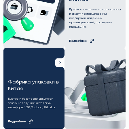
Профессиональный анализ рынка
и аудит поставщиков. Мы
подбираем надежных
производителей, проверяем
продукцию.
Подробнее
Фабрика упаковки в
Китае
Быстро и безопасно выкупаем
товары с ведущих китайских
платформ: 1688, Taobao, Alibaba.
Подробнее