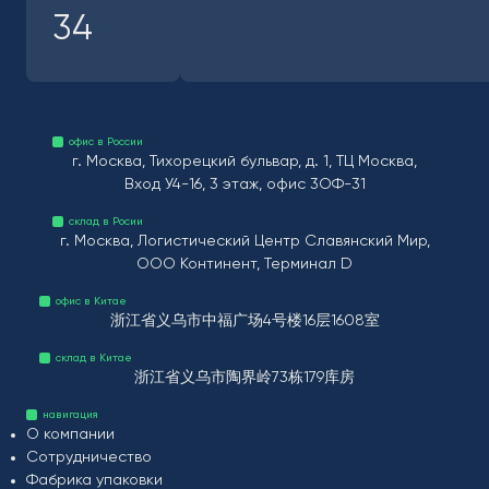
34
офис в России
г. Москва, Тихорецкий бульвар, д. 1, ТЦ Москва,
Вход У4-16, 3 этаж, офис 3ОФ-31
склад в Росии
г. Москва, Логистический Центр Славянский Мир,
ООО Континент, Терминал D
офис в Китае
浙江省义乌市中福广场4号楼16层1608室
склад в Китае
浙江省义乌市陶界岭73栋179库房
навигация
О компании
Сотрудничество
Фабрика упаковки