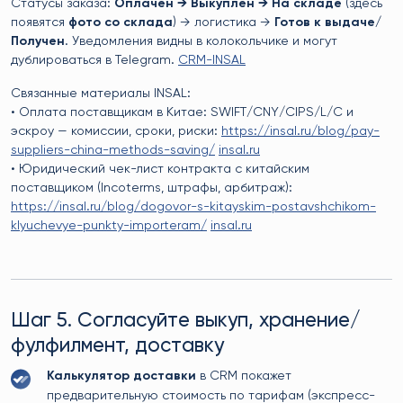
Статусы заказа:
Оплачен → Выкуплен → На складе
(здесь
появятся
фото со склада
) → логистика →
Готов к выдаче/
Получен
. Уведомления видны в колокольчике и могут
дублироваться в Telegram.
CRM-INSAL
Связанные материалы INSAL:
• Оплата поставщикам в Китае: SWIFT/CNY/CIPS/L/C и
эскроу — комиссии, сроки, риски:
https://insal.ru/blog/pay-
suppliers-china-methods-saving/
insal.ru
• Юридический чек-лист контракта с китайским
поставщиком (Incoterms, штрафы, арбитраж):
https://insal.ru/blog/dogovor-s-kitayskim-postavshchikom-
klyuchevye-punkty-importeram/
insal.ru
Шаг 5. Согласуйте выкуп, хранение/
фулфилмент, доставку
Калькулятор доставки
в CRM покажет
предварительную стоимость по тарифам (экспресс-