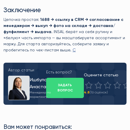
Заключение
Цепочка простая:
1688 → ссылку в CRM → согласование с
менеджером → выкуп → фото на складе → доставка/
фулфилмент → выдача
. INSAL берёт на себя рутину и
«белую» часть импорта — вы масштабируете ассортимент и
маржу. Для старта авторизуйтесь, соберите заявку и
пробегитесь по чек-листам выше.
C
Автор статьи
Есть вопрос?
Оцените статью
Ишбулатова
ЗАДАТЬ
Анастасия
ВОПРОС
4.8
(16 оценок)
Менеджер по
маркетингу
Вам может понравиться: