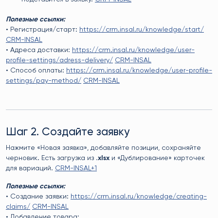
Полезные ссылки:
• Регистрация/старт:
https://crm.insal.ru/knowledge/start/
CRM-INSAL
• Адреса доставки:
https://crm.insal.ru/knowledge/user-
profile-settings/adress-delivery/
CRM-INSAL
• Способ оплаты:
https://crm.insal.ru/knowledge/user-profile-
settings/pay-method/
CRM-INSAL
Шаг 2. Создайте заявку
Нажмите «Новая заявка», добавляйте позиции, сохраняйте
черновик. Есть загрузка из
.xlsx
и «Дублирование» карточек
для вариаций.
CRM-INSAL+1
Полезные ссылки:
• Создание заявки:
https://crm.insal.ru/knowledge/creating-
claims/
CRM-INSAL
• Добавление товара: