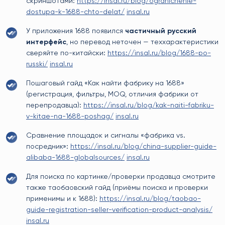
скриншотами:
https://insal.ru/blog/ogranichenie-
dostupa-k-1688-chto-delat/
insal.ru
У приложения 1688 появился
частичный русский
интерфейс
, но перевод неточен — теххарактеристики
сверяйте по-китайски:
https://insal.ru/blog/1688-po-
russki/
insal.ru
Пошаговый гайд «Как найти фабрику на 1688»
(регистрация, фильтры, MOQ, отличия фабрики от
перепродавца):
https://insal.ru/blog/kak-naiti-fabriku-
v-kitae-na-1688-poshag/
insal.ru
Сравнение площадок и сигналы «фабрика vs.
посредник»:
https://insal.ru/blog/china-supplier-guide-
alibaba-1688-globalsources/
insal.ru
Для поиска по картинке/проверки продавца смотрите
также таобаовский гайд (приёмы поиска и проверки
применимы и к 1688):
https://insal.ru/blog/taobao-
guide-registration-seller-verification-product-analysis/
insal.ru