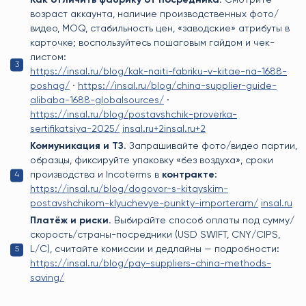
Как отличить фабрику от посредника.
Смотрите
возраст аккаунта, наличие производственных фото/
видео, MOQ, стабильность цен, «заводские» атрибуты в
карточке; воспользуйтесь пошаговым гайдом и чек-
листом:
https://insal.ru/blog/kak-naiti-fabriku-v-kitae-na-1688-
poshag/
·
https://insal.ru/blog/china-supplier-guide-
alibaba-1688-globalsources/
·
https://insal.ru/blog/postavshchik-proverka-
sertifikatsiya-2025/
insal.ru+2insal.ru+2
Коммуникация и ТЗ.
Запрашивайте фото/видео партии,
образцы, фиксируйте упаковку «без воздуха», сроки
производства и Incoterms в
контракте
:
https://insal.ru/blog/dogovor-s-kitayskim-
postavshchikom-klyuchevye-punkty-importeram/
insal.ru
Платёж и риски.
Выбирайте способ оплаты под сумму/
скорость/страны-посредники (USD SWIFT, CNY/CIPS,
L/C), считайте комиссии и дедлайны — подробности:
https://insal.ru/blog/pay-suppliers-china-methods-
saving/