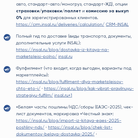
авто, стандарт-авто/моногруз, стандарт-ЖД), опции
страховки/упаковки/паллет
и
комиссию за выкуп
0%
для зарегистрированных клиентов.
https://crm.insal.ru/deliveries/calculation/
CRM-INSAL
Полный гид по доставке (виды транспорта, документы,
дополнительные услуги INSAL):
https://insal.ru/blog/dostavka-iz-kitaya-na-
marketpleisi-polno/
insal.ru
Фулфилмент (что входит, когда выгоден, варианты под
маркетплейсы):
https://insal.ru/blog/fulfilment-dlya-marketpleisov-
chto-eto-i/
·
https://insal.ru/blog/kak-vibrat-pravilnuyu-
strategiyu-fulfilm/
insal.ru+1
«Белая» часть: пошлины/НДС/сборы (ЕАЭС-2025), чек-
лист документов, маркировка «Честный знак»:
https://insal.ru/blog/import-iz-kitaya-eaes-2025-
poshliny-nds/
·
https://insal.ru/blog/chek-list-
dokumentov-belaya-dostavka-2025/
·