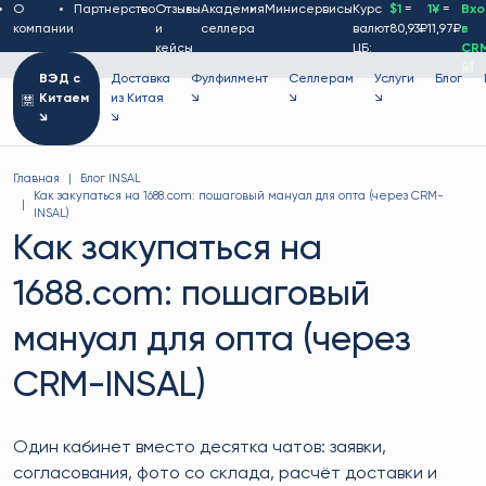
О
Партнерство
Отзывы
Академия
Минисервисы
Курс
$1
=
1¥
=
Вх
компании
и
селлера
валют
80,93₽
11,97₽
в
кейсы
ЦБ:
CR
🔐
ВЭД с
Доставка
Фулфилмент
Селлерам
Услуги
Блог
Китаем
из Китая
↘
↘
↘
↘
↘
Главная
Блог INSAL
Как закупаться на 1688.com: пошаговый мануал для опта (через CRM-
INSAL)
Как закупаться на
1688.com: пошаговый
мануал для опта (через
CRM-INSAL)
Один кабинет вместо десятка чатов: заявки,
согласования, фото со склада, расчёт доставки и