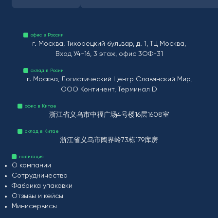
офис в России
г. Москва, Тихорецкий бульвар, д. 1, ТЦ Москва,
Вход У4-16, 3 этаж, офис 3ОФ-31
склад в Росии
г. Москва, Логистический Центр Славянский Мир,
ООО Континент, Терминал D
офис в Китае
浙江省义乌市中福广场4号楼16层1608室
склад в Китае
浙江省义乌市陶界岭73栋179库房
навигация
О компании
Сотрудничество
Фабрика упаковки
Отзывы и кейсы
Минисервисы