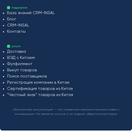
поддержка
База знаний CRM-INSAL
Блог
CRM-INSAL
Контакты
услуги
Доставка
ВЭД с Китаем
Фулфилмент
Выкуп товаров
Поиск поставщиков
Регистрация компании в Китае
Сертификация товаров из Китая
"Честный знак" товаров из Китая
«Бесплатная консультация» — это первичный ознакомительный созвон с
менеджером. Не является услугой и не создаёт обязательств сторон.