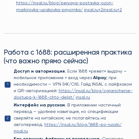
https://insal.ru/blog/pervaya-postavka-ozon-
markirovka-upakovka-priyomka/
insal.ru+2insal.ru+2
Работа с 1688: расширенная практика
(что важно прямо сейчас)
Доступ и авторизация.
Если 1688 «режет» выдачу —
мобильное приложение + вход через
Alipay
; при
необходимости — VPN (HK/CN). Гайд INSAL с лайфхаком
и QR-авторизацией:
https://insal.ru/blog/ogranichenie-
dostupa-k-1688-chto-delat/
insal.ru
Интерфейс на русском.
В приложении частичный
перевод — удобнее навигация, но спецификации
сверяйте на китайском; не полагайтесь на
автоперевод.
https://insal.ru/blog/1688-po-russki/
insal.ru