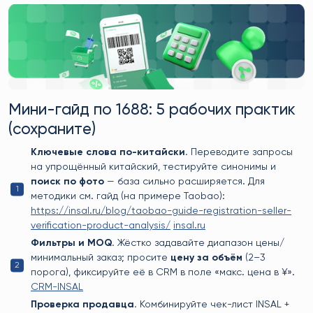
Мини-гайд по 1688: 5 рабочих практик
(сохраните)
Ключевые слова по-китайски.
Переводите запросы
на упрощённый китайский, тестируйте синонимы и
поиск по фото
— база сильно расширяется. Для
методики см. гайд (на примере Taobao):
https://insal.ru/blog/taobao-guide-registration-seller-
verification-product-analysis/
insal.ru
Фильтры и MOQ.
Жёстко задавайте диапазон цены/
минимальный заказ; просите
цену за объём
(2–3
порога), фиксируйте её в CRM в поле «макс. цена в ¥».
CRM-INSAL
Проверка продавца.
Комбинируйте чек-лист INSAL +