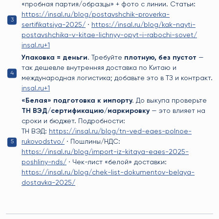
«пробная партия/образцы» + фото с линии. Статьи:
https://insal.ru/blog/postavshchik-proverka-
sertifikatsiya-2025/
·
https://insal.ru/blog/kak-nayti-
postavshchika-v-kitae-lichnyy-opyt-i-rabochi-sovet/
insal.ru+1
Упаковка = деньги.
Требуйте
плотную, без пустот
—
так дешевле внутренняя доставка по Китаю и
международная логистика; добавьте это в ТЗ и контракт.
insal.ru+1
«Белая» подготовка к импорту.
До выкупа проверьте
ТН ВЭД/сертификацию/маркировку
— это влияет на
сроки и бюджет. Подробности:
ТН ВЭД:
https://insal.ru/blog/tn-ved-eaes-polnoe-
rukovodstvo/
· Пошлины/НДС:
https://insal.ru/blog/import-iz-kitaya-eaes-2025-
poshliny-nds/
· Чек-лист «белой» доставки:
https://insal.ru/blog/chek-list-dokumentov-belaya-
dostavka-2025/